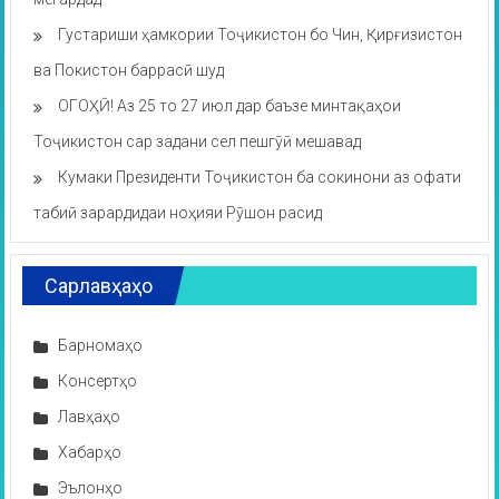
Густариши ҳамкории Тоҷикистон бо Чин, Қирғизистон
ва Покистон баррасӣ шуд
ОГОҲӢ! Аз 25 то 27 июл дар баъзе минтақаҳои
Тоҷикистон сар задани сел пешгӯӣ мешавад
Кумаки Президенти Тоҷикистон ба сокинони аз офати
табиӣ зарардидаи ноҳияи Рӯшон расид
Сарлавҳаҳо
Барномаҳо
Консертҳо
Лавҳаҳо
Хабарҳо
Эълонҳо