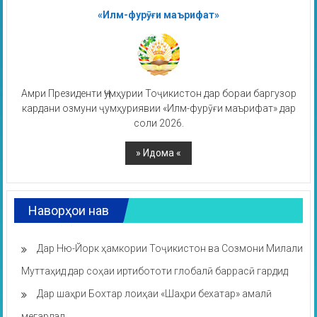
«Илм-фурӯғи маърифат»
Амри Президенти Ҷумҳурии Тоҷикистон дар бораи баргузор
кардани озмуни ҷумҳуриявии «Илм-фурӯғи маърифат» дар
соли 2026.
Наворҳои нав
Дар Ню-Йорк ҳамкории Тоҷикистон ва Созмони Милали
Муттаҳид дар соҳаи иртибототи глобалӣ баррасӣ гардид
Дар шаҳри Бохтар лоиҳаи «Шаҳри бехатар» амалӣ
мегардад