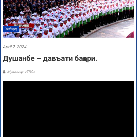
Хабарҳо
April 2, 2024
Душанбе – давъати баҳорӣ.
Муаллиф: «ТВС»