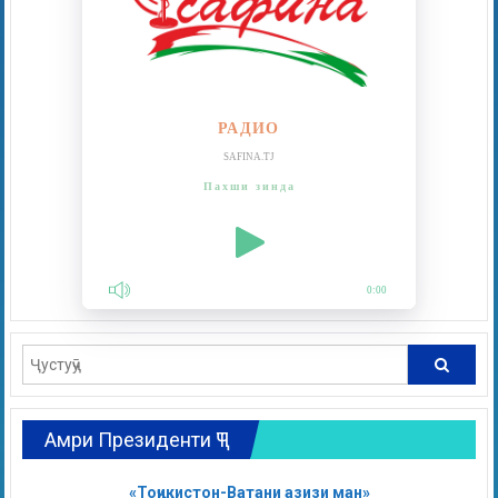
РАДИО
SAFINA.TJ
Пахши зинда
0:00
Амри Президенти ҶТ
«Тоҷикистон-Ватани азизи ман»