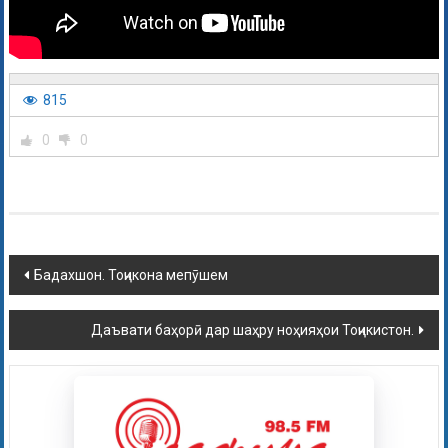
815
0
0
Бадахшон. Тоҷикона мепӯшем
Даъвати баҳорӣ дар шаҳру ноҳияҳои Тоҷикистон.