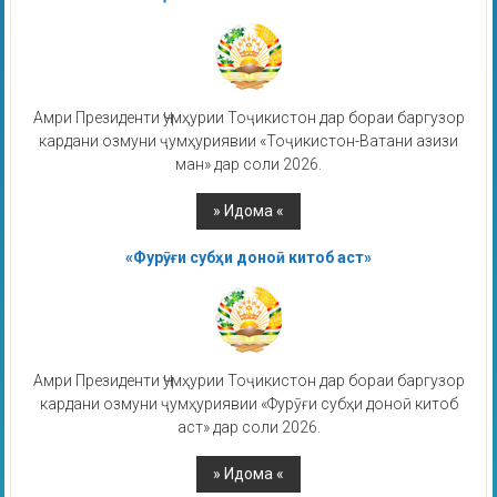
Амри Президенти Ҷумҳурии Тоҷикистон дар бораи баргузор
кардани озмуни ҷумҳуриявии «Тоҷикистон-Ватани азизи
ман» дар соли 2026.
«Фурӯғи субҳи доноӣ китоб аст»
Амри Президенти Ҷумҳурии Тоҷикистон дар бораи баргузор
кардани озмуни ҷумҳуриявии «Фурӯғи субҳи доноӣ китоб
аст» дар соли 2026.