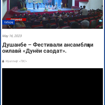
Хабарҳо
May 16, 2023
Душанбе – Фестивали ансамблҳои
оилавӣ «Дунёи саодат».
Муаллиф: «ТВС»