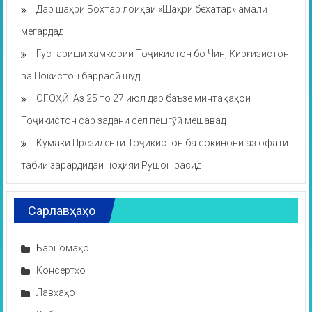
Дар шаҳри Бохтар лоиҳаи «Шаҳри бехатар» амалӣ
мегардад
Густариши ҳамкории Тоҷикистон бо Чин, Қирғизистон
ва Покистон баррасӣ шуд
ОГОҲӢ! Аз 25 то 27 июл дар баъзе минтақаҳои
Тоҷикистон сар задани сел пешгӯӣ мешавад
Кумаки Президенти Тоҷикистон ба сокинони аз офати
табиӣ зарардидаи ноҳияи Рӯшон расид
Сарлавҳаҳо
Барномаҳо
Консертҳо
Лавҳаҳо