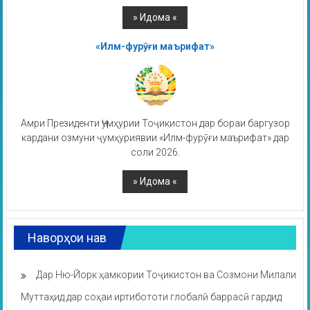
«Илм-фурӯғи маърифат»
Амри Президенти Ҷумҳурии Тоҷикистон дар бораи баргузор
кардани озмуни ҷумҳуриявии «Илм-фурӯғи маърифат» дар
соли 2026.
Наворҳои нав
Дар Ню-Йорк ҳамкории Тоҷикистон ва Созмони Милали
Муттаҳид дар соҳаи иртибототи глобалӣ баррасӣ гардид