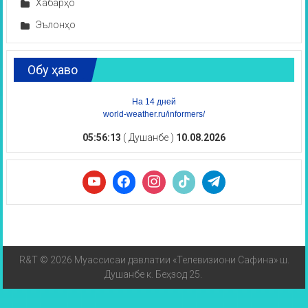
Хабарҳо
Эълонҳо
Обу ҳаво
На 14 дней
world-weather.ru/informers/
05:56:13
( Душанбе )
10.08.2026
R&T © 2026 Муассисаи давлатии «Телевизиони Сафина» ш.
Душанбе к. Беҳзод 25.