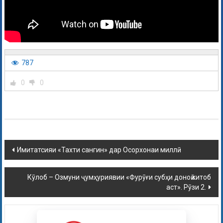
787
0
0
Имитатсияи «Тахти сангин» дар Осорхонаи миллӣ.
Кӯлоб – Озмуни ҷумҳуриявии «Фурӯғи субҳи доноӣ китоб
аст». Рӯзи 2.