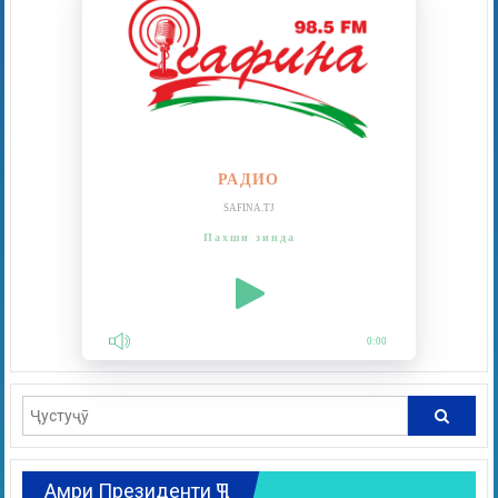
РАДИО
SAFINA.TJ
Пахши зинда
0:00
Амри Президенти ҶТ