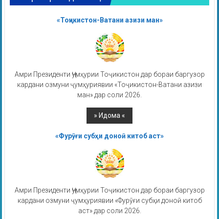
«Тоҷикистон-Ватани азизи ман»
Амри Президенти Ҷумҳурии Тоҷикистон дар бораи баргузор
кардани озмуни ҷумҳуриявии «Тоҷикистон-Ватани азизи
ман» дар соли 2026.
«Фурӯғи субҳи доноӣ китоб аст»
Амри Президенти Ҷумҳурии Тоҷикистон дар бораи баргузор
кардани озмуни ҷумҳуриявии «Фурӯғи субҳи доноӣ китоб
аст» дар соли 2026.