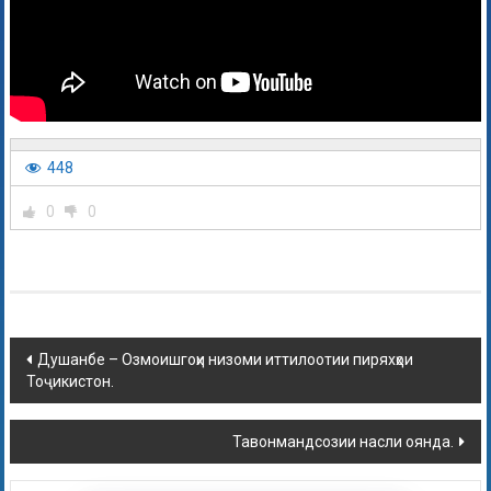
448
0
0
Душанбе – Озмоишгоҳи низоми иттилоотии пиряхҳои
Тоҷикистон.
Тавонмандсозии насли оянда.