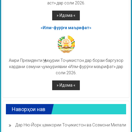
аст» дар соли 2026.
«Илм-фурӯғи маърифат»
Амри Президенти Ҷумҳурии Тоҷикистон дар бораи баргузор
кардани озмуни ҷумҳуриявии «Илм-фурӯғи маърифат» дар
соли 2026.
Наворҳои нав
Дар Ню-Йорк ҳамкории Тоҷикистон ва Созмони Милали