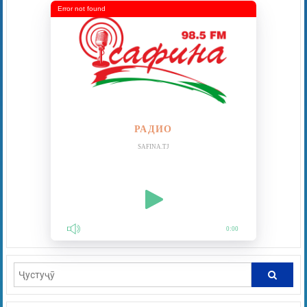
Error not found
РАДИО
SAFINA.TJ
0:00