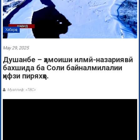
Хабарҳо
May 29, 2025
Душанбе – ҳамоиши илмӣ-назариявӣ
бахшида ба Соли байналмилалии
ҳифзи пиряхҳо.
Муаллиф: «ТВС»