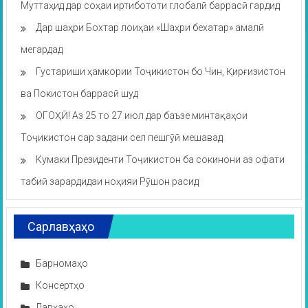
Муттаҳид дар соҳаи иртибототи глобалӣ баррасӣ гардид
Дар шаҳри Бохтар лоиҳаи «Шаҳри бехатар» амалӣ
мегардад
Густариши ҳамкории Тоҷикистон бо Чин, Қирғизистон
ва Покистон баррасӣ шуд
ОГОҲӢ! Аз 25 то 27 июл дар баъзе минтақаҳои
Тоҷикистон сар задани сел пешгӯӣ мешавад
Кумаки Президенти Тоҷикистон ба сокинони аз офати
табиӣ зарардидаи ноҳияи Рӯшон расид
Сарлавҳаҳо
Барномаҳо
Консертҳо
Лавҳаҳо