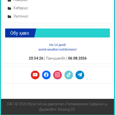
Хабарҳо
Эълонҳо
Обу ҳаво
На 14 дней
world-weather.ru/informers/
20:34:26
( Панҷшанбе )
06.08.2026
R&T © 2026 Муассисаи давлатии «Телевизиони Сафина» ш.
Душанбе к. Беҳзод 25.