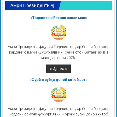
Амри Президенти ҶТ
«Тоҷикистон-Ватани азизи ман»
Амри Президенти Ҷумҳурии Тоҷикистон дар бораи баргузор
кардани озмуни ҷумҳуриявии «Тоҷикистон-Ватани азизи
ман» дар соли 2026.
«Фурӯғи субҳи доноӣ китоб аст»
Амри Президенти Ҷумҳурии Тоҷикистон дар бораи баргузор
кардани озмуни ҷумҳуриявии «Фурӯғи субҳи доноӣ китоб