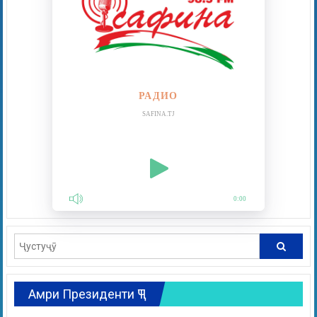
РАДИО
SAFINA.TJ
0:00
Амри Президенти ҶТ