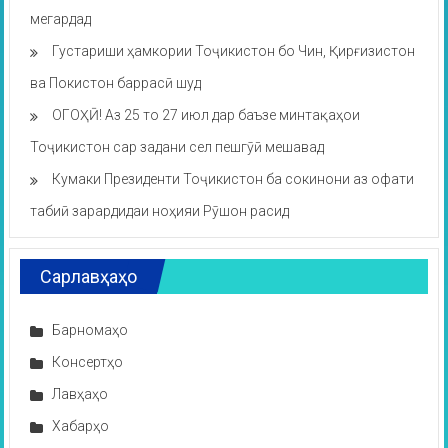
мегардад
Густариши ҳамкории Тоҷикистон бо Чин, Қирғизистон
ва Покистон баррасӣ шуд
ОГОҲӢ! Аз 25 то 27 июл дар баъзе минтақаҳои
Тоҷикистон сар задани сел пешгӯӣ мешавад
Кумаки Президенти Тоҷикистон ба сокинони аз офати
табиӣ зарардидаи ноҳияи Рӯшон расид
Сарлавҳаҳо
Барномаҳо
Консертҳо
Лавҳаҳо
Хабарҳо