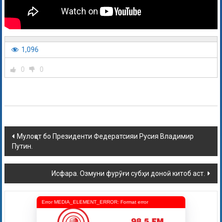
1,096
0
0
Мулоқот бо Президенти Федератсияи Русия Владимир
Путин.
Исфара. Озмуни фурӯғи субҳи доноӣ китоб аст.
Error MEDIA_ELEMENT_ERROR: Format error