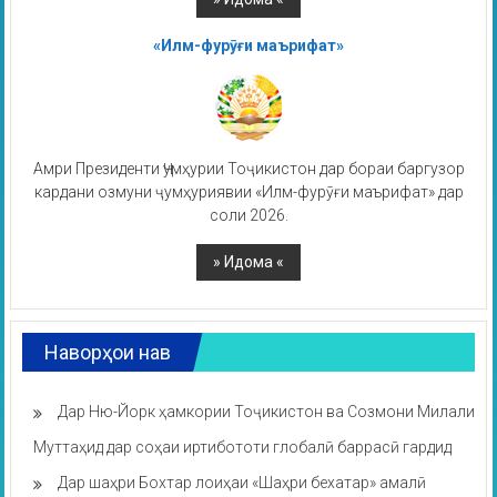
«Илм-фурӯғи маърифат»
Амри Президенти Ҷумҳурии Тоҷикистон дар бораи баргузор
кардани озмуни ҷумҳуриявии «Илм-фурӯғи маърифат» дар
соли 2026.
Наворҳои нав
Дар Ню-Йорк ҳамкории Тоҷикистон ва Созмони Милали
Муттаҳид дар соҳаи иртибототи глобалӣ баррасӣ гардид
Дар шаҳри Бохтар лоиҳаи «Шаҳри бехатар» амалӣ