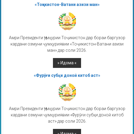
«Тоҷикистон-Ватани азизи ман»
Амри Президенти Ҷумҳурии Тоҷикистон дар бораи баргузор
кардани озмуни ҷумҳуриявии «Тоҷикистон-Ватани азизи
ман» дар соли 2026.
«Фурӯғи субҳи доноӣ китоб аст»
Амри Президенти Ҷумҳурии Тоҷикистон дар бораи баргузор
кардани озмуни ҷумҳуриявии «Фурӯғи субҳи доноӣ китоб
аст» дар соли 2026.