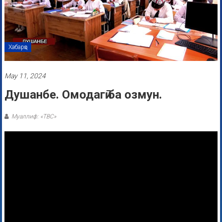
Хабарҳо
May 11, 2024
Душанбе. Омодагӣ ба озмун.
Муаллиф: «ТВС»