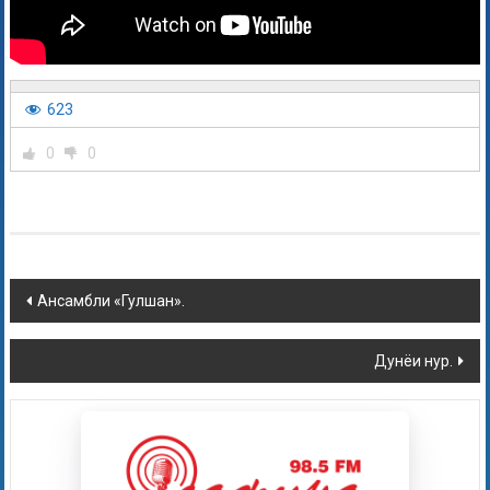
623
0
0
Ансамбли «Гулшан».
Дунёи нур.