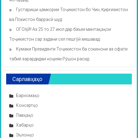
Густариши ҳамкории Тоҷикистон бо Чин, Қирғизистон
ва Покистон баррасӣ шуд
ОГОҲӢ! Аз 25 то 27 июл дар баъзе минтақаҳои
Тоҷикистон сар задани сел пешгӯӣ мешавад
Кумаки Президенти Тоҷикистон ба сокинони аз офати
табиӣ зарардидаи ноҳияи Рӯшон расид
Сарлавҳаҳо
Барномаҳо
Консертҳо
Лавҳаҳо
Хабарҳо
Эълонҳо