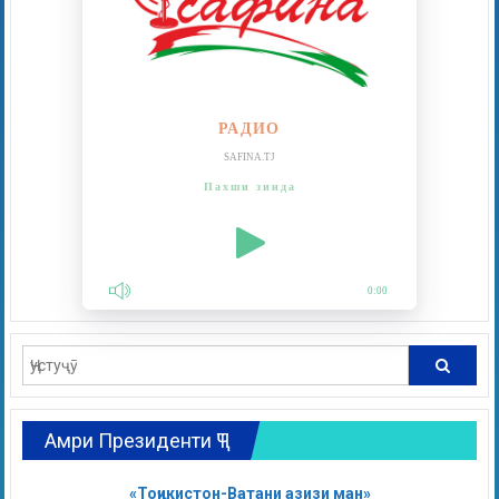
РАДИО
SAFINA.TJ
Пахши зинда
0:00
Амри Президенти ҶТ
«Тоҷикистон-Ватани азизи ман»