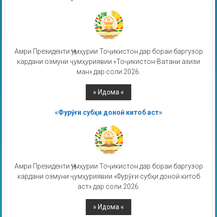
Амри Президенти Ҷумҳурии Тоҷикистон дар бораи баргузор
кардани озмуни ҷумҳуриявии «Тоҷикистон-Ватани азизи
ман» дар соли 2026.
«Фурӯғи субҳи доноӣ китоб аст»
Амри Президенти Ҷумҳурии Тоҷикистон дар бораи баргузор
кардани озмуни ҷумҳуриявии «Фурӯғи субҳи доноӣ китоб
аст» дар соли 2026.