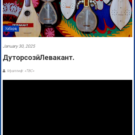
Хабарҳо
January 30, 2025
Дуторсозӣ. Левакант.
Муаллиф: «ТВС»