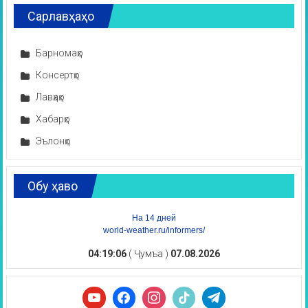
Сарлавҳаҳо
Барномаҳо
Консертҳо
Лавҳаҳо
Хабарҳо
Эълонҳо
Обу ҳаво
На 14 дней
world-weather.ru/informers/
04:19:06
( Ҷумъа )
07.08.2026