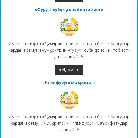
«Фурӯғи субҳи доноӣ китоб аст»
Амри Президенти Ҷумҳурии Тоҷикистон дар бораи баргузор
кардани озмуни ҷумҳуриявии «Фурӯғи субҳи доноӣ китоб аст»
дар соли 2026.
«Илм-фурӯғи маърифат»
Амри Президенти Ҷумҳурии Тоҷикистон дар бораи баргузор
кардани озмуни ҷумҳуриявии «Илм-фурӯғи маърифат» дар
соли 2026.