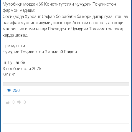
Мутобиқи моддаи 69 Конститутсияи Ҷумҳурии Тоҷикистон
фармон медиҳам:
Содиқзода Хурсанд Сафар бо сабаби ба кори дигар гузаштан аз
вазифаи муовини якуми директори Агентии назорат дар соҳаи
маориф ва илми назди Президенти Ҷумҳурии Тоҷикистон озод
карда шавад.
Президенти
Ҷумҳурии Тоҷикистон Эмомалӣ Раҳмон
ш. Душанбе
3 ноябри соли 2025
№1081
250
0
0