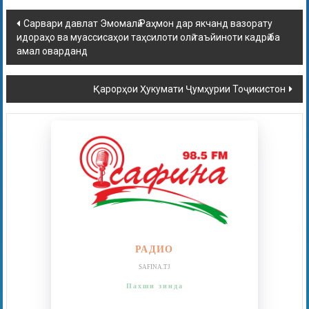
Сарвари давлат Эмомалӣ Раҳмон дар якчанд вазорату
идораҳо ва муассисаҳои таҳсилоти олӣ таъйиноти кадрӣ ба
амал оварданд
Қарорҳои Ҳукумати Ҷумҳурии Тоҷикистон
РАДИО
SAFINA.TJ
Пахши зинда