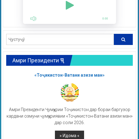
0:00
Амри Президенти ҶТ
«Тоҷикистон-Ватани азизи ман»
Амри Президенти Ҷумҳурии Тоҷикистон дар бораи баргузор
кардани озмуни ҷумҳуриявии «Тоҷикистон-Ватани азизи ман»
дар соли 2026.