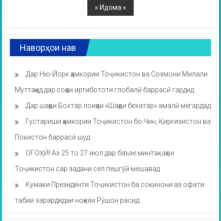
Наворҳои нав
Дар Ню-Йорк ҳамкории Тоҷикистон ва Созмони Милали
Муттаҳид дар соҳаи иртибототи глобалӣ баррасӣ гардид
Дар шаҳри Бохтар лоиҳаи «Шаҳри бехатар» амалӣ мегардад
Густариши ҳамкории Тоҷикистон бо Чин, Қирғизистон ва
Покистон баррасӣ шуд
ОГОҲӢ! Аз 25 то 27 июл дар баъзе минтақаҳои
Тоҷикистон сар задани сел пешгӯӣ мешавад
Кумаки Президенти Тоҷикистон ба сокинони аз офати
табиӣ зарардидаи ноҳияи Рӯшон расид