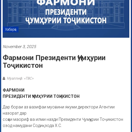
Хабарҳо
November 3, 2025
Фармони Президенти Ҷумҳурии
Тоҷикистон
Муаллиф: «ТВС»
ФАРМОНИ
ПРЕЗИДЕНТИ ҶУМҲУРИИ ТОҶИКИСТОН
Дар бораи аз вазифаи муовини якуми директори Агентии
назорат дар
соҳаи маориф ва илми назди Президенти Ҷумҳурии Тоҷикистон
озод намудани Содиқзода Х.С.