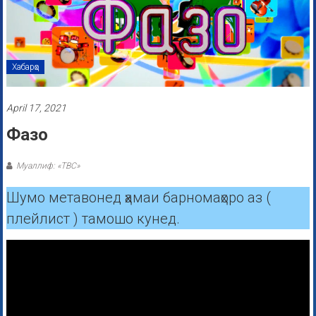
Хабарҳо
April 17, 2021
Фазо
Муаллиф: «ТВС»
Шумо метавонед ҳамаи барномаҳоро аз (
плейлист ) тамошо кунед.