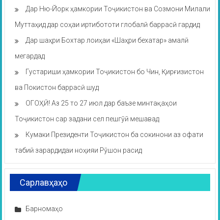
Дар Ню-Йорк ҳамкории Тоҷикистон ва Созмони Милали
Муттаҳид дар соҳаи иртибототи глобалӣ баррасӣ гардид
Дар шаҳри Бохтар лоиҳаи «Шаҳри бехатар» амалӣ
мегардад
Густариши ҳамкории Тоҷикистон бо Чин, Қирғизистон
ва Покистон баррасӣ шуд
ОГОҲӢ! Аз 25 то 27 июл дар баъзе минтақаҳои
Тоҷикистон сар задани сел пешгӯӣ мешавад
Кумаки Президенти Тоҷикистон ба сокинони аз офати
табиӣ зарардидаи ноҳияи Рӯшон расид
Сарлавҳаҳо
Барномаҳо