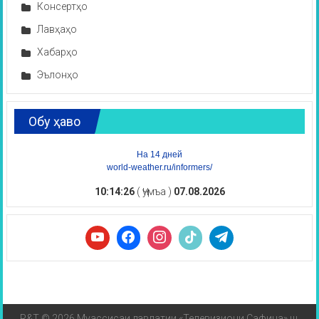
Консертҳо
Лавҳаҳо
Хабарҳо
Эълонҳо
Обу ҳаво
На 14 дней
world-weather.ru/informers/
10:14:27
( Ҷумъа )
07.08.2026
R&T © 2026 Муассисаи давлатии «Телевизиони Сафина» ш.