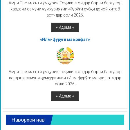
Амри Президенти Ҷумҳурии Тоҷикистон дар бораи баргузор
кардани озмуни ҷумҳуриявии «Фурӯғи субҳи доноӣ китоб
аст» дар соли 2026.
«Илм-фурӯғи маърифат»
Амри Президенти Ҷумҳурии Тоҷикистон дар бораи баргузор
кардани озмуни ҷумҳуриявии «Илм-фурӯғи маърифат» дар
соли 2026.
Наворҳои нав