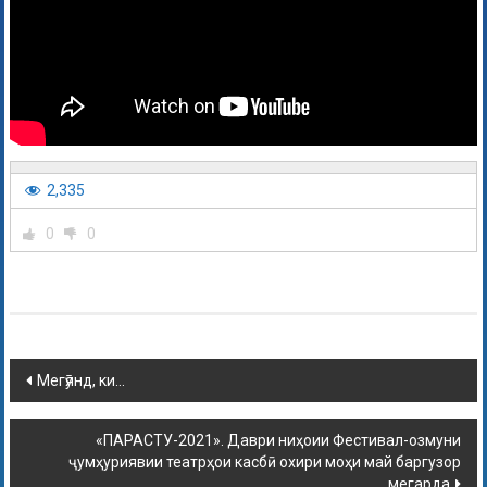
2,335
0
0
Мегӯянд, ки…
«ПАРАСТУ-2021». Даври ниҳоии Фестивал-озмуни
ҷумҳуриявии театрҳои касбӣ охири моҳи май баргузор
мегарда