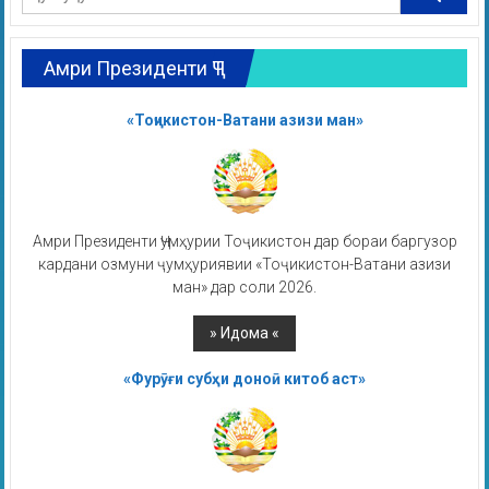
Амри Президенти ҶТ
«Тоҷикистон-Ватани азизи ман»
Амри Президенти Ҷумҳурии Тоҷикистон дар бораи баргузор
кардани озмуни ҷумҳуриявии «Тоҷикистон-Ватани азизи
ман» дар соли 2026.
«Фурӯғи субҳи доноӣ китоб аст»