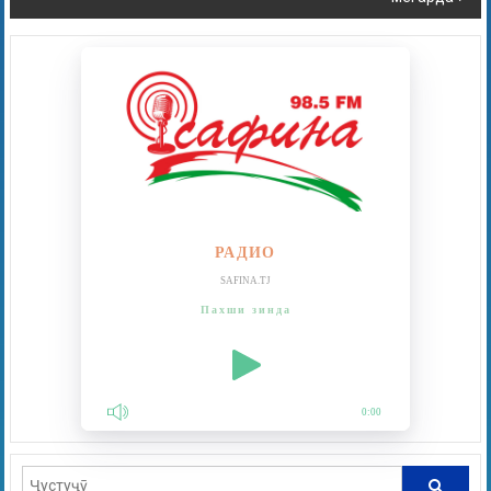
РАДИО
SAFINA.TJ
Пахши зинда
0:00