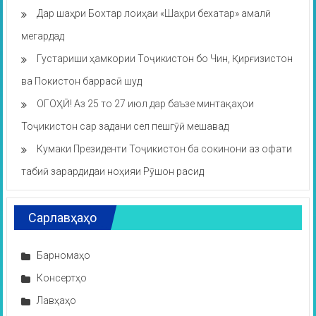
Дар шаҳри Бохтар лоиҳаи «Шаҳри бехатар» амалӣ
мегардад
Густариши ҳамкории Тоҷикистон бо Чин, Қирғизистон
ва Покистон баррасӣ шуд
ОГОҲӢ! Аз 25 то 27 июл дар баъзе минтақаҳои
Тоҷикистон сар задани сел пешгӯӣ мешавад
Кумаки Президенти Тоҷикистон ба сокинони аз офати
табиӣ зарардидаи ноҳияи Рӯшон расид
Сарлавҳаҳо
Барномаҳо
Консертҳо
Лавҳаҳо