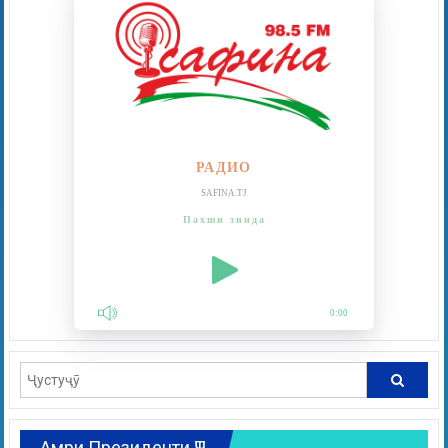
РАДИО
SAFINA.TJ
Пахши зинда
0:00
Амри Президенти ҶТ