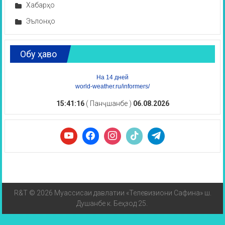
Хабарҳо
Эълонҳо
Обу ҳаво
На 14 дней
world-weather.ru/informers/
15:41:16
( Панҷшанбе )
06.08.2026
R&T © 2026 Муассисаи давлатии «Телевизиони Сафина» ш.
Душанбе к. Беҳзод 25.