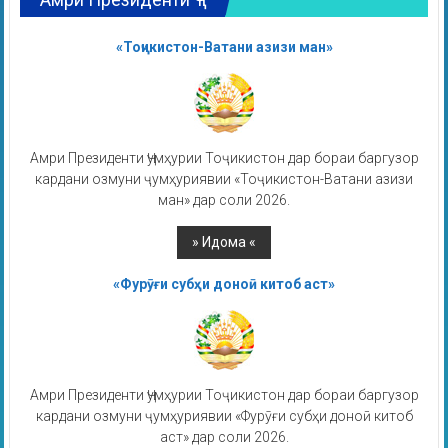
«Тоҷикистон-Ватани азизи ман»
Амри Президенти Ҷумҳурии Тоҷикистон дар бораи баргузор
кардани озмуни ҷумҳуриявии «Тоҷикистон-Ватани азизи
ман» дар соли 2026.
«Фурӯғи субҳи доноӣ китоб аст»
Амри Президенти Ҷумҳурии Тоҷикистон дар бораи баргузор
кардани озмуни ҷумҳуриявии «Фурӯғи субҳи доноӣ китоб
аст» дар соли 2026.