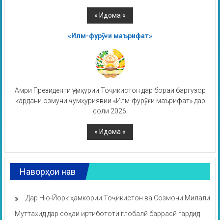
«Илм-фурӯғи маърифат»
Амри Президенти Ҷумҳурии Тоҷикистон дар бораи баргузор
кардани озмуни ҷумҳуриявии «Илм-фурӯғи маърифат» дар
соли 2026.
Наворҳои нав
Дар Ню-Йорк ҳамкории Тоҷикистон ва Созмони Милали
Муттаҳид дар соҳаи иртибототи глобалӣ баррасӣ гардид