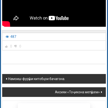
487
0
0
Намоиш-фурӯши китобҳои бачагона.
Аксияи «Тоҷикона мепӯшем»