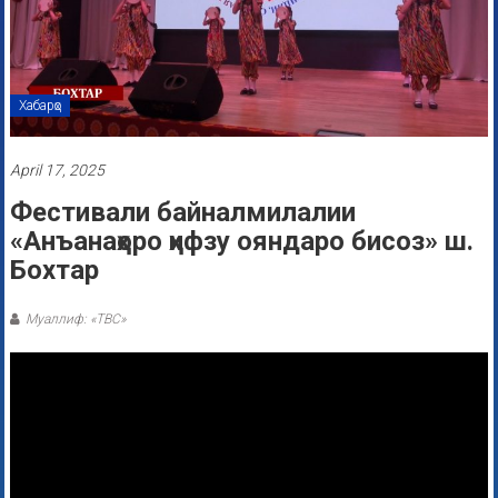
Хабарҳо
April 17, 2025
Фестивали байналмилалии
«Анъанаҳоро ҳифзу ояндаро бисоз» ш.
Бохтар
Муаллиф: «ТВС»