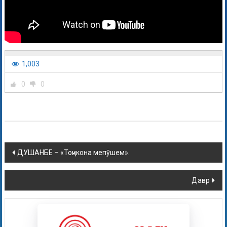
1,003
0
0
ДУШАНБЕ – «Тоҷикона мепӯшем».
Давр