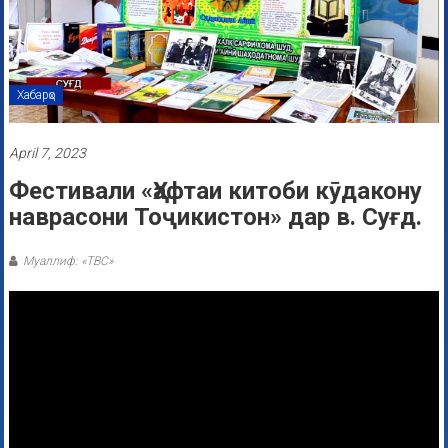
Хабарҳо
April 7, 2023
Фестивали «Ҳафтаи китоби кӯдакону
наврасони Тоҷикистон» дар в. Суғд.
Муаллиф: «ТВС»