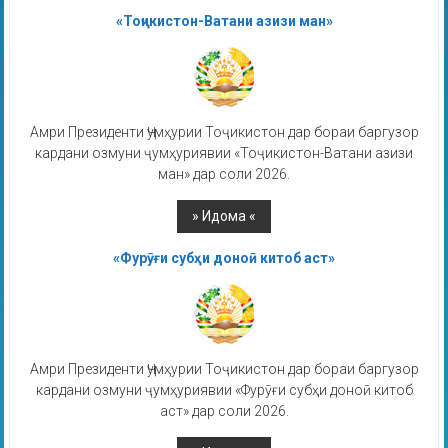
«Тоҷикистон-Ватани азизи ман»
Амри Президенти Ҷумҳурии Тоҷикистон дар бораи баргузор
кардани озмуни ҷумҳуриявии «Тоҷикистон-Ватани азизи
ман» дар соли 2026.
«Фурӯғи субҳи доноӣ китоб аст»
Амри Президенти Ҷумҳурии Тоҷикистон дар бораи баргузор
кардани озмуни ҷумҳуриявии «Фурӯғи субҳи доноӣ китоб
аст» дар соли 2026.