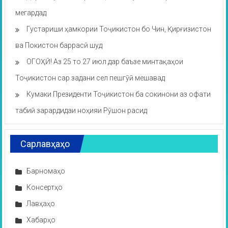
мегардад
Густариши ҳамкории Тоҷикистон бо Чин, Қирғизистон
ва Покистон баррасӣ шуд
ОГОҲӢ! Аз 25 то 27 июл дар баъзе минтақаҳои
Тоҷикистон сар задани сел пешгӯӣ мешавад
Кумаки Президенти Тоҷикистон ба сокинони аз офати
табиӣ зарардидаи ноҳияи Рӯшон расид
Сарлавҳаҳо
Барномаҳо
Консертҳо
Лавҳаҳо
Хабарҳо