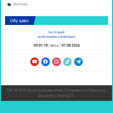
Эълонҳо
Обу ҳаво
На 14 дней
world-weather.ru/informers/
09:01:19
( Ҷумъа )
07.08.2026
R&T © 2026 Муассисаи давлатии «Телевизиони Сафина» ш.
Душанбе к. Беҳзод 25.