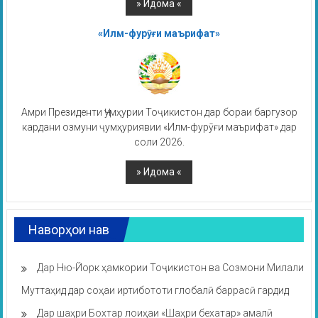
«Илм-фурӯғи маърифат»
Амри Президенти Ҷумҳурии Тоҷикистон дар бораи баргузор
кардани озмуни ҷумҳуриявии «Илм-фурӯғи маърифат» дар
соли 2026.
Наворҳои нав
Дар Ню-Йорк ҳамкории Тоҷикистон ва Созмони Милали
Муттаҳид дар соҳаи иртибототи глобалӣ баррасӣ гардид
Дар шаҳри Бохтар лоиҳаи «Шаҳри бехатар» амалӣ