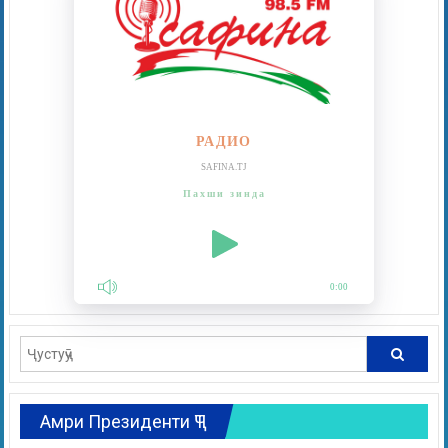
РАДИО
SAFINA.TJ
Пахши зинда
0:00
Амри Президенти ҶТ