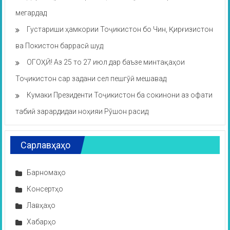
мегардад
Густариши ҳамкории Тоҷикистон бо Чин, Қирғизистон
ва Покистон баррасӣ шуд
ОГОҲӢ! Аз 25 то 27 июл дар баъзе минтақаҳои
Тоҷикистон сар задани сел пешгӯӣ мешавад
Кумаки Президенти Тоҷикистон ба сокинони аз офати
табиӣ зарардидаи ноҳияи Рӯшон расид
Сарлавҳаҳо
Барномаҳо
Консертҳо
Лавҳаҳо
Хабарҳо