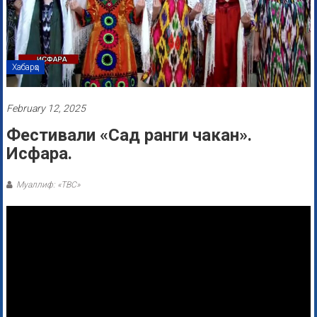
Хабарҳо
February 12, 2025
Фестивали «Сад ранги чакан».
Исфара.
Муаллиф: «ТВС»