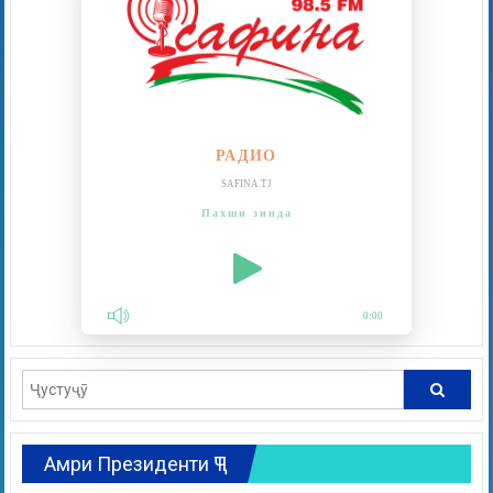
РАДИО
SAFINA.TJ
Пахши зинда
0:00
Амри Президенти ҶТ