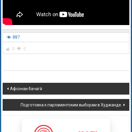
887
0
0
Афсонаи бачагӣ.
Подготовка к парламентским выборам в Худжанде.