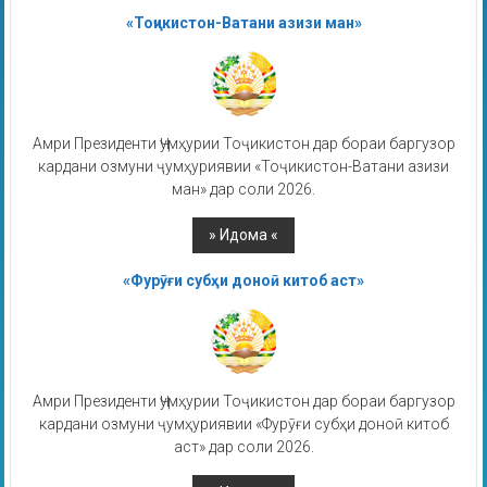
«Тоҷикистон-Ватани азизи ман»
Амри Президенти Ҷумҳурии Тоҷикистон дар бораи баргузор
кардани озмуни ҷумҳуриявии «Тоҷикистон-Ватани азизи
ман» дар соли 2026.
«Фурӯғи субҳи доноӣ китоб аст»
Амри Президенти Ҷумҳурии Тоҷикистон дар бораи баргузор
кардани озмуни ҷумҳуриявии «Фурӯғи субҳи доноӣ китоб
аст» дар соли 2026.