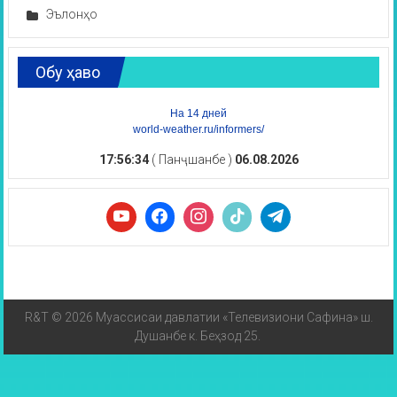
Эълонҳо
Обу ҳаво
На 14 дней
world-weather.ru/informers/
17:56:34
( Панҷшанбе )
06.08.2026
R&T © 2026 Муассисаи давлатии «Телевизиони Сафина» ш.
Душанбе к. Беҳзод 25.