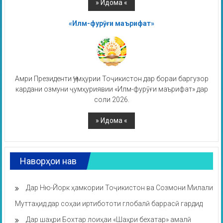
«Илм-фурӯғи маърифат»
Амри Президенти Ҷумҳурии Тоҷикистон дар бораи баргузор
кардани озмуни ҷумҳуриявии «Илм-фурӯғи маърифат» дар
соли 2026.
Наворҳои нав
Дар Ню-Йорк ҳамкории Тоҷикистон ва Созмони Милали
Муттаҳид дар соҳаи иртибототи глобалӣ баррасӣ гардид
Дар шаҳри Бохтар лоиҳаи «Шаҳри бехатар» амалӣ