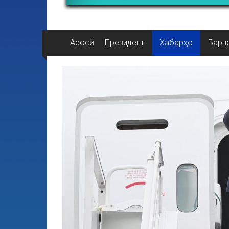
Асосӣ
Президент
Хабарҳо
Барн