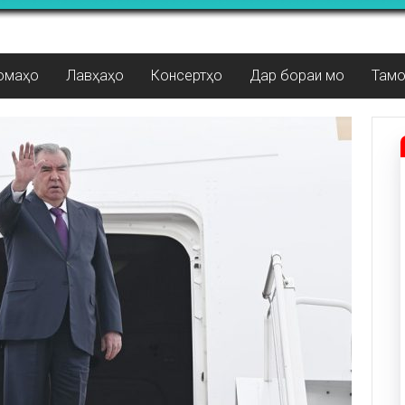
омаҳо
Лавҳаҳо
Консертҳо
Дар бораи мо
Там