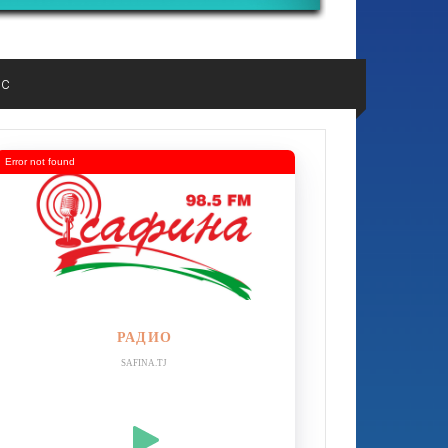
ос
Error not found
РАДИО
SAFINA.TJ