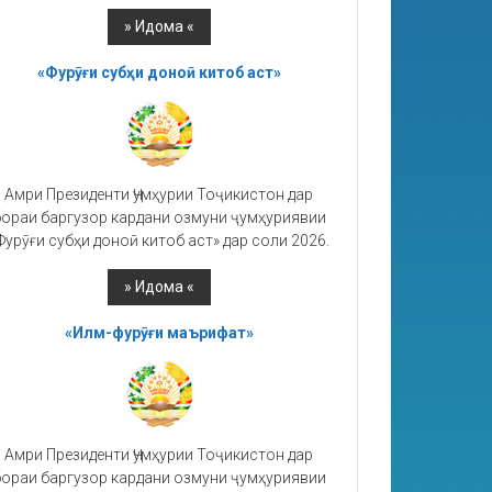
«Фурӯғи субҳи доноӣ китоб аст»
Амри Президенти Ҷумҳурии Тоҷикистон дар
ораи баргузор кардани озмуни ҷумҳуриявии
Фурӯғи субҳи доноӣ китоб аст» дар соли 2026.
«Илм-фурӯғи маърифат»
Амри Президенти Ҷумҳурии Тоҷикистон дар
ораи баргузор кардани озмуни ҷумҳуриявии