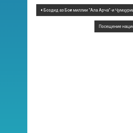
Боздид аз Боғи миллии “Ала Арча”-и Ҷумҳурии
Посещение нацио