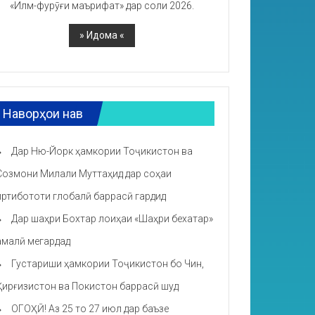
«Илм-фурӯғи маърифат» дар соли 2026.
Наворҳои нав
Дар Ню-Йорк ҳамкории Тоҷикистон ва
Созмони Милали Муттаҳид дар соҳаи
иртибототи глобалӣ баррасӣ гардид
Дар шаҳри Бохтар лоиҳаи «Шаҳри бехатар»
амалӣ мегардад
Густариши ҳамкории Тоҷикистон бо Чин,
Қирғизистон ва Покистон баррасӣ шуд
ОГОҲӢ! Аз 25 то 27 июл дар баъзе