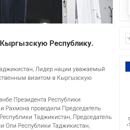
 Кыргызскую Республику.
Таджикистан, Лидер нации уважаемый
рственным визитом в Кыргызскую
анбе Президента Республики
и Рахмона проводили Председатель
еспублики Таджикистан, Председатель
б
 Оли Республики Таджикистан,
«