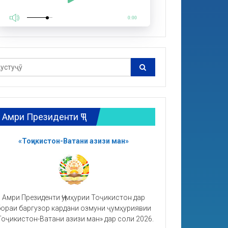
0:00
Амри Президенти ҶТ
«Тоҷикистон-Ватани азизи ман»
Амри Президенти Ҷумҳурии Тоҷикистон дар
ораи баргузор кардани озмуни ҷумҳуриявии
Тоҷикистон-Ватани азизи ман» дар соли 2026.