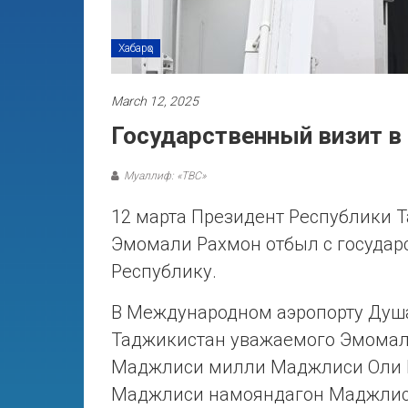
Хабарҳо
March 12, 2025
Государственный визит в
Муаллиф: «ТВС»
12 марта Президент Республики 
Эмомали Рахмон отбыл с госуда
Республику.
В Международном аэропорту Душ
Таджикистан уважаемого Эмомал
Маджлиси милли Маджлиси Оли Р
Маджлиси намояндагон Маджлиси