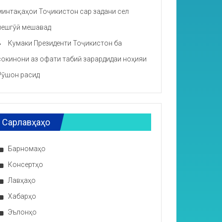
минтақаҳои Тоҷикистон сар задани сел
пешгӯӣ мешавад
Кумаки Президенти Тоҷикистон ба
сокинони аз офати табиӣ зарардидаи ноҳияи
Рӯшон расид
Сарлавҳаҳо
Барномаҳо
Консертҳо
Лавҳаҳо
Хабарҳо
Эълонҳо