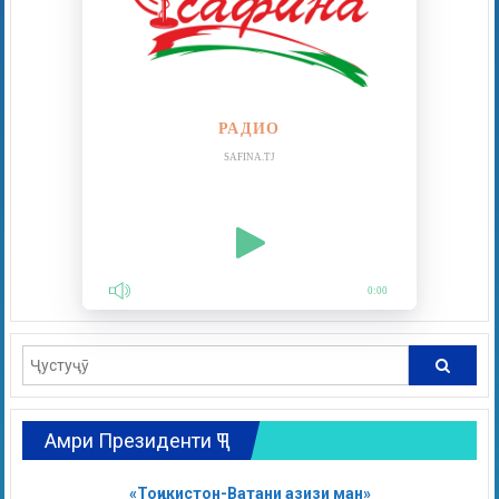
РАДИО
SAFINA.TJ
0:00
Амри Президенти ҶТ
«Тоҷикистон-Ватани азизи ман»