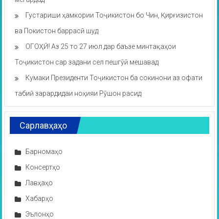
Густариши ҳамкории Тоҷикистон бо Чин, Қирғизистон
ва Покистон баррасӣ шуд
ОГОҲӢ! Аз 25 то 27 июл дар баъзе минтақаҳои
Тоҷикистон сар задани сел пешгӯӣ мешавад
Кумаки Президенти Тоҷикистон ба сокинони аз офати
табиӣ зарардидаи ноҳияи Рӯшон расид
Сарлавҳаҳо
Барномаҳо
Консертҳо
Лавҳаҳо
Хабарҳо
Эълонҳо