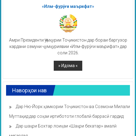
«Илм-фурӯғи маърифат»
Амри Президенти Ҷумҳурии Тоҷикистон дар бораи баргузор
кардани озмуни ҷумҳуриявии «Илм-фурӯғи маърифат» дар
соли 2026.
Наворҳои нав
Дар Ню-Йорк ҳамкории Тоҷикистон ва Созмони Милали
Муттаҳид дар соҳаи иртибототи глобалӣ баррасӣ гардид
Дар шаҳри Бохтар лоиҳаи «Шаҳри бехатар» амалӣ
мегардад