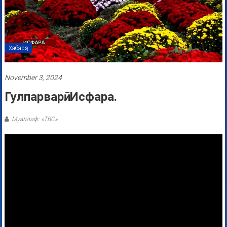
Хабарҳо
November 3, 2024
Гулпарварӣ. Исфара.
Муаллиф: «ТВС»