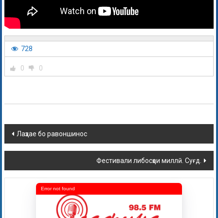
728
0
0
Лаҳзае бо равоншинос
Фестивали либосҳои миллӣ. Суғд.
Error not found