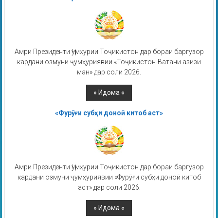
Амри Президенти Ҷумҳурии Тоҷикистон дар бораи баргузор
кардани озмуни ҷумҳуриявии «Тоҷикистон-Ватани азизи
ман» дар соли 2026.
«Фурӯғи субҳи доноӣ китоб аст»
Амри Президенти Ҷумҳурии Тоҷикистон дар бораи баргузор
кардани озмуни ҷумҳуриявии «Фурӯғи субҳи доноӣ китоб
аст» дар соли 2026.