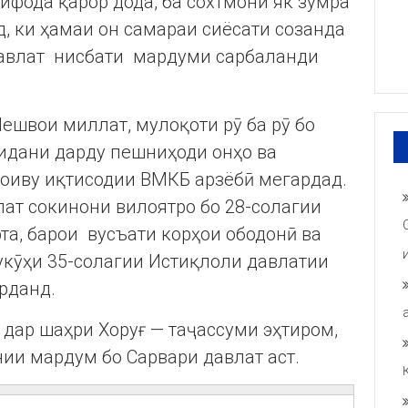
ифода қарор дода, ба сохтмони як зумра
д, ки ҳамаи он самараи сиёсати созанда
давлат нисбати мардуми сарбаланди
ешвои миллат, мулоқоти рӯ ба рӯ бо
идани дарду пешниҳоди онҳо ва
оиву иқтисодии ВМКБ арзёбӣ мегардад.
ат сокинони вилоятро бо 28-солагии
та, барои вусъати корҳои ободонӣ ва
укӯҳи 35-солагии Истиқлоли давлатии
рданд.
дар шаҳри Хоруғ — таҷассуми эҳтиром,
нии мардум бо Сарвари давлат аст.