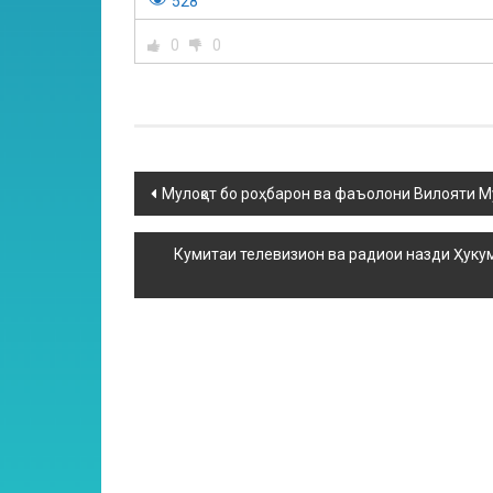
528
0
0
Мулоқот бо роҳбарон ва фаъолони Вилояти М
Кумитаи телевизион ва радиои назди Ҳу