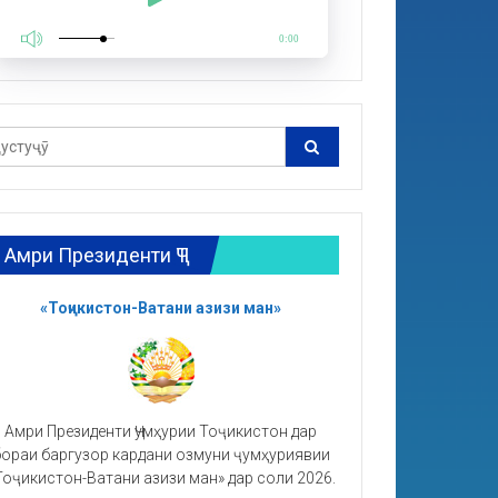
0:00
Амри Президенти ҶТ
«Тоҷикистон-Ватани азизи ман»
Амри Президенти Ҷумҳурии Тоҷикистон дар
ораи баргузор кардани озмуни ҷумҳуриявии
Тоҷикистон-Ватани азизи ман» дар соли 2026.