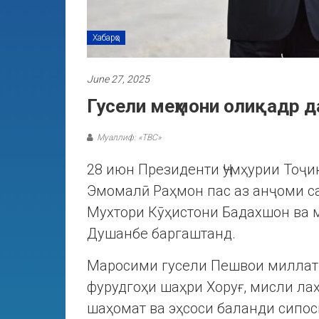
Хабарҳо
June 27, 2025
Гусели меҳмони олиқадр да
Муаллиф: «ТВС»
28 июн Президенти Ҷумҳурии Тоҷ
Эмомалӣ Раҳмон пас аз анҷоми с
Мухтори Кӯҳистони Бадахшон ва 
Душанбе баргаштанд.
Маросими гусели Пешвои миллат
фурудгоҳи шаҳри Хоруғ, мисли ла
шаҳомат ва эҳсоси баланди сипо