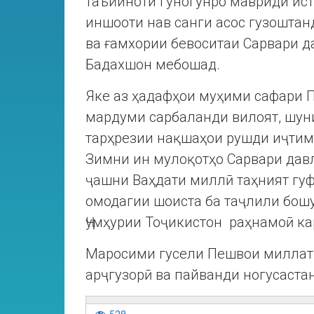
таъйиноти гуногунро мавриди ист
иншооти нав санги асос гузоштан
ва ғамхории бевоситаи Сарвари 
Бадахшон мебошад.
Яке аз ҳадафҳои муҳими сафари П
мардуми сарбаланди вилоят, шун
тарҳрезии нақшаҳои рушди иҷтим
Зимни ин мулоқотҳо Сарвари давл
ҷашни Ваҳдати миллӣ таҳният гуф
омодагии шоиста ба таҷлили бош
Ҷумҳурии Тоҷикистон раҳнамоӣ ка
Маросими гусели Пешвои миллат 
арҷгузорӣ ва пайванди ногусаста