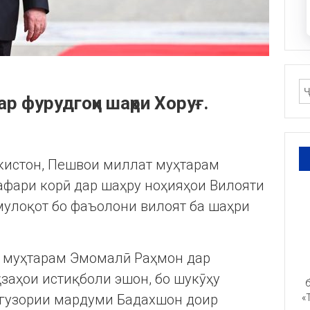
р фурудгоҳи шаҳри Хоруғ.
икистон, Пешвои миллат муҳтарам
афари корӣ дар шаҳру ноҳияҳои Вилояти
мулоқот бо фаъолони вилоят ба шаҳри
 муҳтарам Эмомалӣ Раҳмон дар
ҳзаҳои истиқболи эшон, бо шукӯҳу
б
сгузории мардуми Бадахшон доир
«