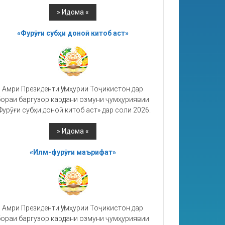
«Фурӯғи субҳи доноӣ китоб аст»
Амри Президенти Ҷумҳурии Тоҷикистон дар
ораи баргузор кардани озмуни ҷумҳуриявии
Фурӯғи субҳи доноӣ китоб аст» дар соли 2026.
«Илм-фурӯғи маърифат»
Амри Президенти Ҷумҳурии Тоҷикистон дар
ораи баргузор кардани озмуни ҷумҳуриявии