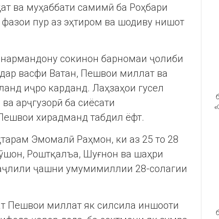
қат ва муҳаббати самимӣ ба Роҳбари
фазои пур аз эҳтиром ва шодиву нишот
ҳунармандону сокинон барномаи ҷолиби
 дар васфи Ватан, Пешвои миллат ва
ланд иҷро карданд. Лаҳзаҳои гусел
б
 ва арҷгузорӣ ба сиёсати
«
Пешвои хирадманд табдил ёфт.
тарам Эмомалӣ Раҳмон, ки аз 25 то 28
Рӯшон, Роштқалъа, Шуғнон ва шаҳри
 таҷлили ҷашни умумимиллии 28-солагии
ат Пешвои миллат як силсила иншооти
б