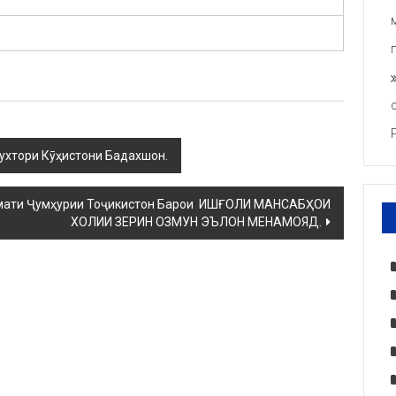
ухтори Кӯҳистони Бадахшон.
кумати Ҷумҳурии Тоҷикистон Барои ИШҒОЛИ МАНСАБҲОИ
ХОЛИИ ЗЕРИН ОЗМУН ЭЪЛОН МЕНАМОЯД.