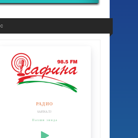
ос
РАДИО
SAFINA.TJ
Пахши зинда