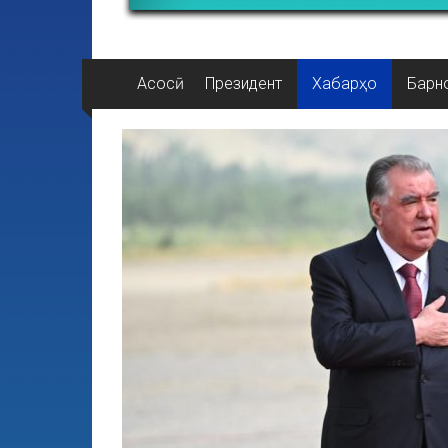
Асосӣ
Президент
Хабарҳо
Барн