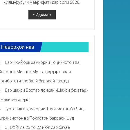
«Илм-фурӯғи маърифат» дар соли 2026.
Наворҳои нав
Дар Ню-Йорк ҳамкории Тоҷикистон ва
Созмони Милали Муттаҳид дар соҳаи
иртибототи глобалӣ баррасӣ гардид
Дар шаҳри Бохтар лоиҳаи «Шаҳри бехатар»
амалӣ мегардад
Густариши ҳамкории Тоҷикистон бо Чин,
Қирғизистон ва Покистон баррасӣ шуд
ОГОҲӢ! Аз 25 то 27 июл дар баъзе