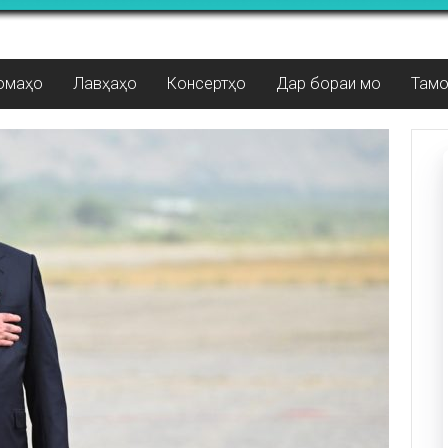
омаҳо
Лавҳаҳо
Консертҳо
Дар бораи мо
Там