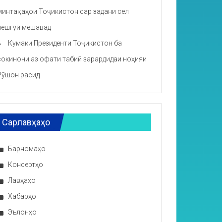
минтақаҳои Тоҷикистон сар задани сел
пешгӯӣ мешавад
Кумаки Президенти Тоҷикистон ба
сокинони аз офати табиӣ зарардидаи ноҳияи
Рӯшон расид
Сарлавҳаҳо
Барномаҳо
Консертҳо
Лавҳаҳо
Хабарҳо
Эълонҳо