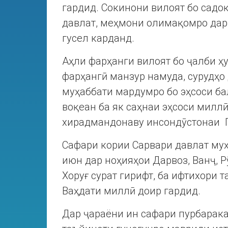
гардид. Сокинони вилоят бо садо
давлат, меҳмони олимақомро дар 
гусел карданд.
Аҳли фарҳанги вилоят бо ҷалби 
фарҳангӣ манзур намуда, сурудҳо
муҳаббати мардумро бо эҳсоси ба
воқеан ба як саҳнаи эҳсоси миллӣ
хирадмандонаву инсондӯстонаи 
Сафари кории Сарвари давлат муҳ
июн дар ноҳияҳои Дарвоз, Ванҷ, 
Хоруғ сурат гирифт, ба ифтихори
Ваҳдати миллӣ доир гардид.
Дар ҷараёни ин сафари пурбарак