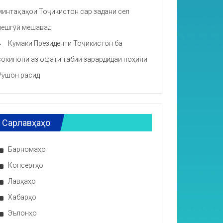
минтақаҳои Тоҷикистон сар задани сел
пешгӯӣ мешавад
Кумаки Президенти Тоҷикистон ба
сокинони аз офати табиӣ зарардидаи ноҳияи
Рӯшон расид
Сарлавҳаҳо
Барномаҳо
Консертҳо
Лавҳаҳо
Хабарҳо
Эълонҳо