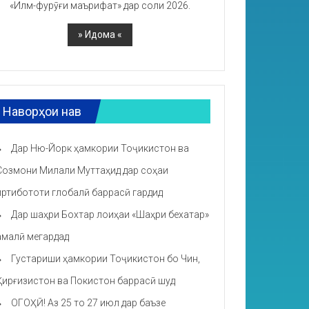
«Илм-фурӯғи маърифат» дар соли 2026.
Наворҳои нав
Дар Ню-Йорк ҳамкории Тоҷикистон ва
Созмони Милали Муттаҳид дар соҳаи
иртибототи глобалӣ баррасӣ гардид
Дар шаҳри Бохтар лоиҳаи «Шаҳри бехатар»
амалӣ мегардад
Густариши ҳамкории Тоҷикистон бо Чин,
Қирғизистон ва Покистон баррасӣ шуд
ОГОҲӢ! Аз 25 то 27 июл дар баъзе