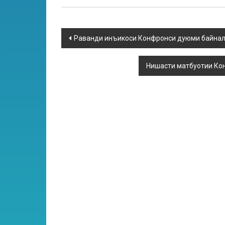
Раванди инъикоси Конфронси дуюми байнал
Нишасти матбуотии Кон