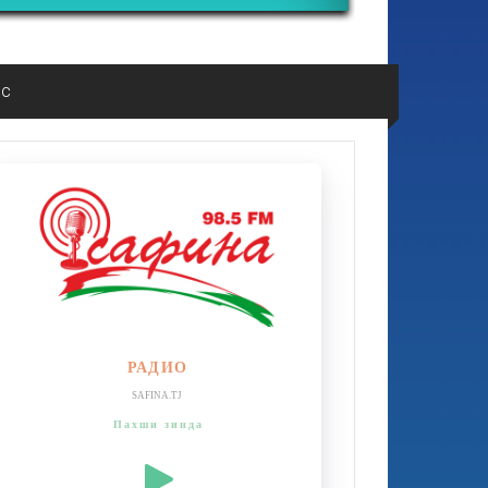
ос
РАДИО
SAFINA.TJ
Пахши зинда