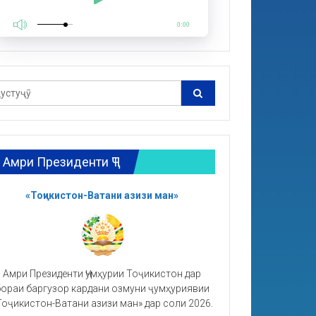
0:00
Амри Президенти ҶТ
«Тоҷикистон-Ватани азизи ман»
Амри Президенти Ҷумҳурии Тоҷикистон дар
ораи баргузор кардани озмуни ҷумҳуриявии
Тоҷикистон-Ватани азизи ман» дар соли 2026.