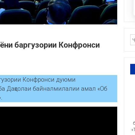
аёни баргузории Конфронси
.
ргузории Конфронси дуюми
ба Даҳсолаи байналмилалии амал «Об
.
б
«