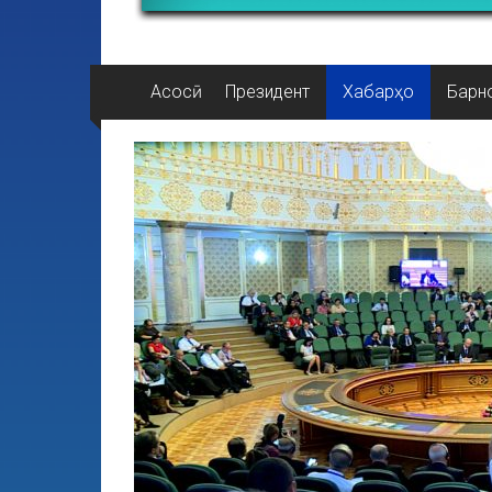
Асосӣ
Президент
Хабарҳо
Барн