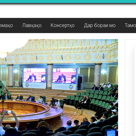
омаҳо
Лавҳаҳо
Консертҳо
Дар бораи мо
Там