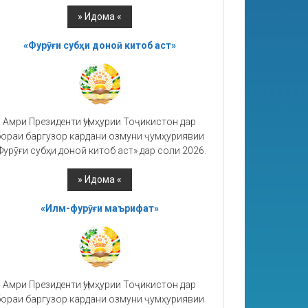
«Фурӯғи субҳи доноӣ китоб аст»
Амри Президенти Ҷумҳурии Тоҷикистон дар
ораи баргузор кардани озмуни ҷумҳуриявии
Фурӯғи субҳи доноӣ китоб аст» дар соли 2026.
«Илм-фурӯғи маърифат»
Амри Президенти Ҷумҳурии Тоҷикистон дар
ораи баргузор кардани озмуни ҷумҳуриявии