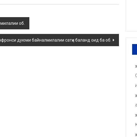
милалии об.
фронси дуюми байналмилалии сатҳи баланд оид ба об.