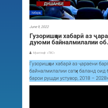
Хабарҳо
June 9, 2022
Гузоришҳои хабарӣ аз ҷар
дуюми байналмилалии об
Муаллиф: «ТВС»
Гузоришҳои хабарӣ аз ҷараёни ба
байналмилалии сатҳи баланд оид 
барои рушди устувор, 2018 – 2028»