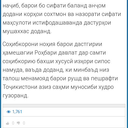
наҷиб, барои бо сифати баланд анҷом
додани корҳои сохтмон ва назорати сифати
маҳсулоти истифодашаванда дастурҳои
мушаххас доданд.
Соҳибкорони ноҳия барои дастгирии
ҳамешагии Роҳбари давлат дар самти
соҳибкорию бахши хусусӣ изҳори сипос
намуда, ваъда доданд, ки минбаъд низ
талош менамояд барои рушд ва пешрафти
Тоҷикистони азиз саҳми муносиби худро
гузоранд.
1,761
0
0