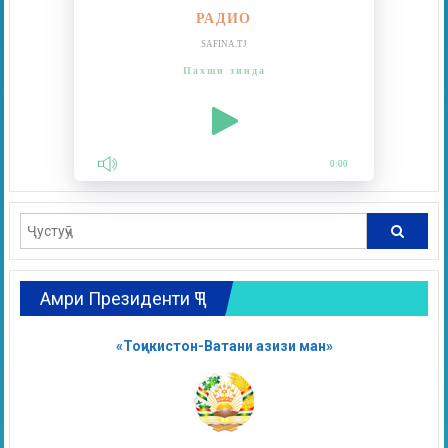
РАДИО
SAFINA.TJ
Пахши зинда
0:00
Амри Президенти ҶТ
«Тоҷикистон-Ватани азизи ман»