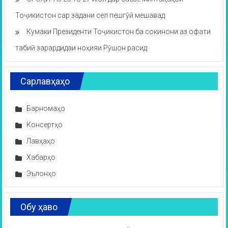
Тоҷикистон сар задани сел пешгӯӣ мешавад
Кумаки Президенти Тоҷикистон ба сокинони аз офати
табиӣ зарардидаи ноҳияи Рӯшон расид
Сарлавҳаҳо
Барномаҳо
Консертҳо
Лавҳаҳо
Хабарҳо
Эълонҳо
Обу ҳаво