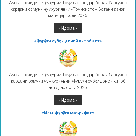
Амри Президенти Ҷумҳурии Тоҷикистон дар бораи баргузор
кардани озмуни ҷумҳуриявии «Тоҷикистон-Ватани азизи
ман» дар соли 2026.
«Фурӯғи субҳи доноӣ китоб аст»
Амри Президенти Ҷумҳурии Тоҷикистон дар бораи баргузор
кардани озмуни ҷумҳуриявии «Фурӯғи субҳи доноӣ китоб
аст» дар соли 2026.
«Илм-фурӯғи маърифат»