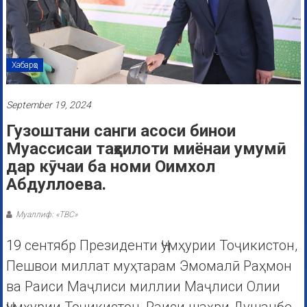
Хабарҳо
September 19, 2024
Гузоштани санги асоси бинои
Муассисаи таҳсилоти миёнаи умумӣ
дар кӯчаи ба номи Оимхол
Абдуллоева.
Муаллиф: «ТВС»
19 сентябр Президенти Ҷумҳурии Тоҷикистон,
Пешвои миллат муҳтарам Эмомалӣ Раҳмон
ва Раиси Маҷлиси миллии Маҷлиси Олии