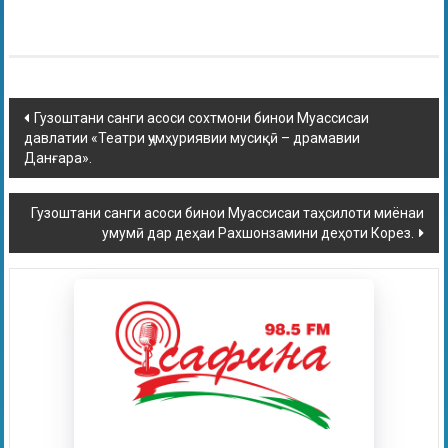
Гузоштани санги асоси сохтмони бинои Муассисаи
давлатии «Театри ҷумҳуриявии мусиқӣ – драмавии
Данғара».
Гузоштани санги асоси бинои Муассисаи таҳсилоти миёнаи
умумӣ дар деҳаи Рахшонзамини деҳоти Корез.