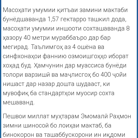
Масоҳати умумии қитъаи замини мактаби
бунёдшаванда 1,57 гектарро ташкил дода,
масоҳати умумии иншооти сохташаванда 8
ҳазору 40 метри мураббаъро дар бар
мегирад. Таълимгоҳ аз 4 ошёна ва
синфхонаҳои фаннию озмоишгоҳҳо иборат
хоҳад буд. Ҳамчунин дар муассиса бунёди
толори варзишӣ ва маҷлисгоҳ бо 400 ҷойи
нишаст дар назар дошта шудааст, ки
мувофиқ ба стандартҳои муосир сохта
мешаванд.
Пешвои миллат муҳтарам Эмомалӣ Раҳмон
зимни шиносоӣ бо лоиҳаи мактаб, ба
бинокорон ва ташаббускорони ин иқдоми