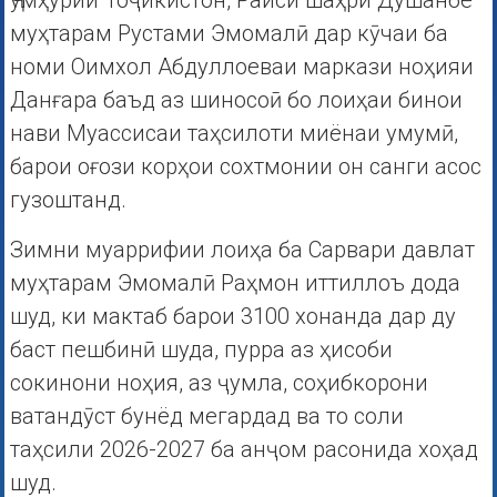
Ҷумҳурии Тоҷикистон, Раиси шаҳри Душанбе
муҳтарам Рустами Эмомалӣ дар кӯчаи ба
номи Оимхол Абдуллоеваи маркази ноҳияи
Данғара баъд аз шиносоӣ бо лоиҳаи бинои
нави Муассисаи таҳсилоти миёнаи умумӣ,
барои оғози корҳои сохтмонии он санги асос
гузоштанд.
Зимни муаррифии лоиҳа ба Сарвари давлат
муҳтарам Эмомалӣ Раҳмон иттиллоъ дода
шуд, ки мактаб барои 3100 хонанда дар ду
баст пешбинӣ шуда, пурра аз ҳисоби
сокинони ноҳия, аз ҷумла, соҳибкорони
ватандӯст бунёд мегардад ва то соли
таҳсили 2026-2027 ба анҷом расонида хоҳад
шуд.