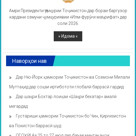
Амри Президенти Ҷумҳурии Тоҷикистон дар бораи баргузор
кардани озмуни ҷумҳуриявии «Илм-фурӯғи маърифат» дар
соли 2026.
Наворҳои нав
Дар Ню-Йорк ҳамкории Тоҷикистон ва Созмони Милали
Муттаҳид дар соҳаи иртибототи глобалӣ баррасӣ гардид
Дар шаҳри Бохтар лоиҳаи «Шаҳри бехатар» амалӣ
мегардад
Густариши ҳамкории Тоҷикистон бо Чин, Қирғизистон
ва Покистон баррасӣ шуд
ОГОҲӢ! Аз 25 то 27 июл дар баъзе минтақаҳои