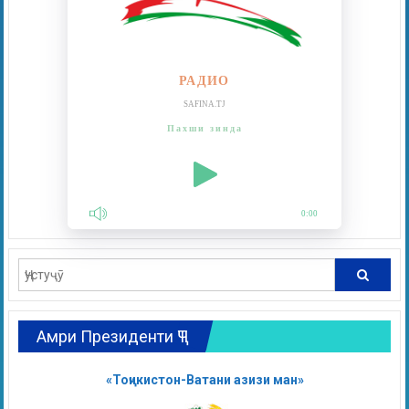
РАДИО
SAFINA.TJ
Пахши зинда
0:00
Амри Президенти ҶТ
«Тоҷикистон-Ватани азизи ман»