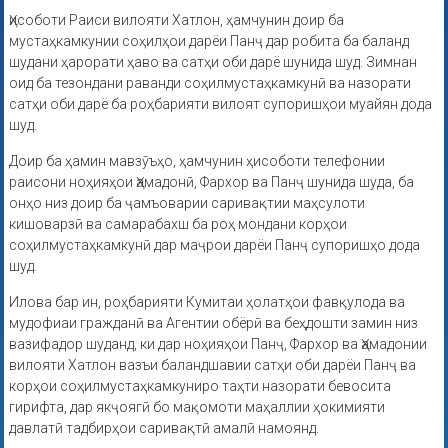
Ҳисоботи Раиси вилояти Хатлон, ҳамчунин доир ба
мустаҳкамкунии соҳилҳои дарёи Панҷ дар робита ба баланд
шудани ҳарорати ҳаво ва сатҳи оби дарё шунида шуд. Зимнан
оид ба тезондани раванди соҳилмустаҳкамкунӣ ва назорати
сатҳи оби дарё ба роҳбарияти вилоят супоришҳои муайян дода
шуд.
Доир ба ҳамин мавзӯъҳо, ҳамчунин ҳисоботи телефонии
раисони ноҳияҳои Ҳамадонӣ, Фархор ва Панҷ шунида шуда, ба
онҳо низ доир ба ҷамъоварии саривақтии маҳсулоти
кишоварзӣ ва самарабахш ба роҳ мондани корҳои
соҳилмустаҳкамкунӣ дар маҷрои дарёи Панҷ супоришҳо дода
шуд.
Илова бар ин, роҳбарияти Кумитаи ҳолатҳои фавқулода ва
мудофиаи гражданӣ ва Агентии обёрӣ ва беҳдошти замин низ
вазифадор шуданд, ки дар ноҳияҳои Панҷ, Фархор ва Ҳамадонии
вилояти Хатлон вазъи баландшавии сатҳи оби дарёи Панҷ ва
корҳои соҳилмустаҳкамкуниро таҳти назорати бевосита
гирифта, дар якҷоягӣ бо мақомоти маҳаллии ҳокимияти
давлатӣ тадбирҳои саривақтӣ амалӣ намоянд.