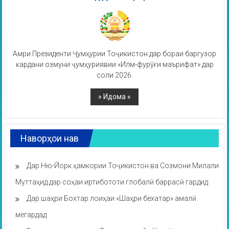
Амри Президенти Ҷумҳурии Тоҷикистон дар бораи баргузор
кардани озмуни ҷумҳуриявии «Илм-фурӯғи маърифат» дар
соли 2026.
Наворҳои нав
Дар Ню-Йорк ҳамкории Тоҷикистон ва Созмони Милали
Муттаҳид дар соҳаи иртибототи глобалӣ баррасӣ гардид
Дар шаҳри Бохтар лоиҳаи «Шаҳри бехатар» амалӣ
мегардад