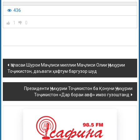
436
1
0
Ҷаласаи Шурои Маҷлиси миллии Маҷлиси Олии Ҷумҳурии
Тоҷикистон, даъвати ҳафтум баргузор шуд
Президенти Ҷумҳурии Тоҷикистон ба Қонуни Ҷумҳурии
Тоҷикистон «Дар бораи авф» имзо гузоштанд