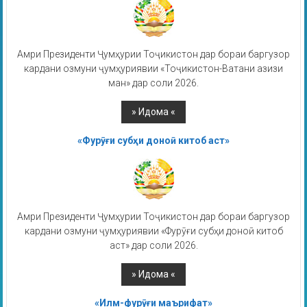
Амри Президенти Ҷумҳурии Тоҷикистон дар бораи баргузор
кардани озмуни ҷумҳуриявии «Тоҷикистон-Ватани азизи
ман» дар соли 2026.
«Фурӯғи субҳи доноӣ китоб аст»
Амри Президенти Ҷумҳурии Тоҷикистон дар бораи баргузор
кардани озмуни ҷумҳуриявии «Фурӯғи субҳи доноӣ китоб
аст» дар соли 2026.
«Илм-фурӯғи маърифат»