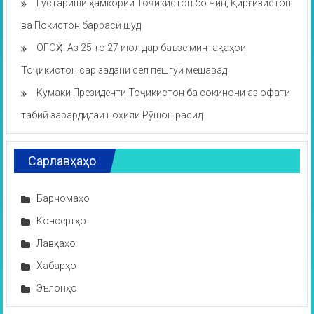
Густариши ҳамкории Тоҷикистон бо Чин, Қирғизистон
ва Покистон баррасӣ шуд
ОГОҲӢ! Аз 25 то 27 июл дар баъзе минтақаҳои
Тоҷикистон сар задани сел пешгӯӣ мешавад
Кумаки Президенти Тоҷикистон ба сокинони аз офати
табиӣ зарардидаи ноҳияи Рӯшон расид
Сарлавҳаҳо
Барномаҳо
Консертҳо
Лавҳаҳо
Хабарҳо
Эълонҳо