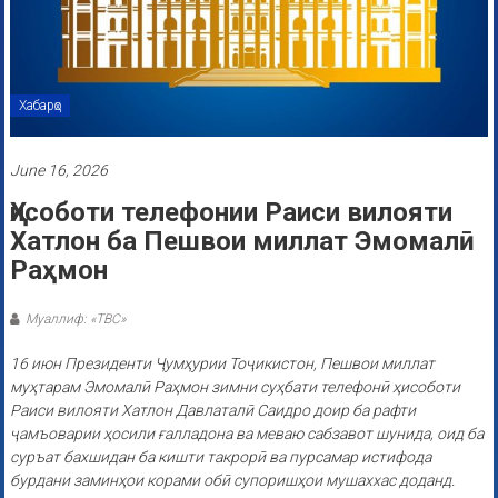
Хабарҳо
June 16, 2026
Ҳисоботи телефонии Раиси вилояти
Хатлон ба Пешвои миллат Эмомалӣ
Раҳмон
Муаллиф: «ТВС»
16 июн Президенти Ҷумҳурии Тоҷикистон, Пешвои миллат
муҳтарам Эмомалӣ Раҳмон зимни суҳбати телефонӣ ҳисоботи
Раиси вилояти Хатлон Давлаталӣ Саидро доир ба рафти
ҷамъоварии ҳосили ғалладона ва меваю сабзавот шунида, оид ба
суръат бахшидан ба кишти такрорӣ ва пурсамар истифода
бурдани заминҳои корами обӣ супоришҳои мушаххас доданд.