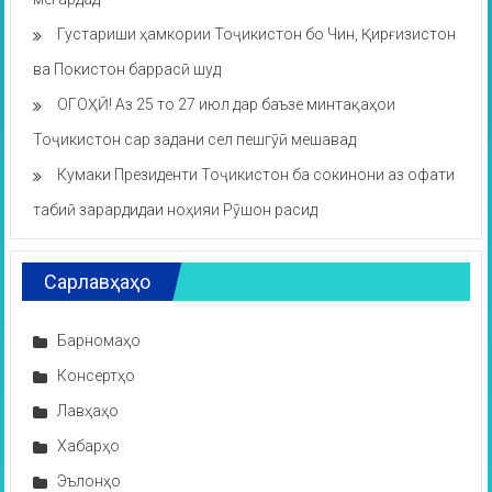
Густариши ҳамкории Тоҷикистон бо Чин, Қирғизистон
ва Покистон баррасӣ шуд
ОГОҲӢ! Аз 25 то 27 июл дар баъзе минтақаҳои
Тоҷикистон сар задани сел пешгӯӣ мешавад
Кумаки Президенти Тоҷикистон ба сокинони аз офати
табиӣ зарардидаи ноҳияи Рӯшон расид
Сарлавҳаҳо
Барномаҳо
Консертҳо
Лавҳаҳо
Хабарҳо
Эълонҳо