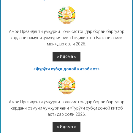
Амри Президенти Ҷумҳурии Тоҷикистон дар бораи баргузор
кардани озмуни ҷумҳуриявии «Тоҷикистон-Ватани азизи
ман» дар соли 2026.
«Фурӯғи субҳи доноӣ китоб аст»
Амри Президенти Ҷумҳурии Тоҷикистон дар бораи баргузор
кардани озмуни ҷумҳуриявии «Фурӯғи субҳи доноӣ китоб
аст» дар соли 2026.