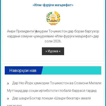
«Илм-фурӯғи маърифат»
Амри Президенти Ҷумҳурии Тоҷикистон дар бораи баргузор
кардани озмуни ҷумҳуриявии «Илм-фурӯғи маърифат» дар
соли 2026.
Наворҳои нав
Дар Ню-Йорк ҳамкории Тоҷикистон ва Созмони Милали
Муттаҳид дар соҳаи иртибототи глобалӣ баррасӣ гардид
Дар шаҳри Бохтар лоиҳаи «Шаҳри бехатар» амалӣ
мегардад