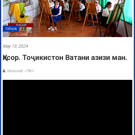
Хабарҳо
May 13, 2024
Ҳисор. Тоҷикистон Ватани азизи ман.
Муаллиф: «ТВС»