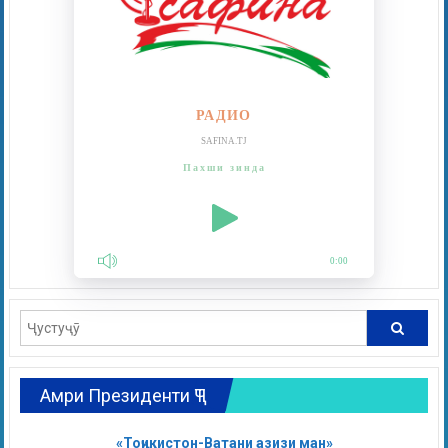
РАДИО
SAFINA.TJ
Пахши зинда
0:00
Амри Президенти ҶТ
«Тоҷикистон-Ватани азизи ман»