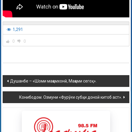
1,291
0
0
Душанбе – «Шоми мақомхонӣ, Мақоми сегоҳ».
Конибодом. Озмуни «Фурӯғи субҳи доноӣ китоб аст».