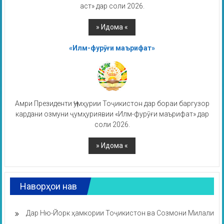
аст» дар соли 2026.
«Илм-фурӯғи маърифат»
Амри Президенти Ҷумҳурии Тоҷикистон дар бораи баргузор
кардани озмуни ҷумҳуриявии «Илм-фурӯғи маърифат» дар
соли 2026.
Наворҳои нав
Дар Ню-Йорк ҳамкории Тоҷикистон ва Созмони Милали