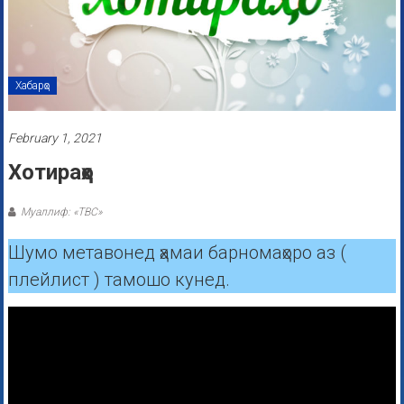
Хабарҳо
February 1, 2021
Хотираҳо
Муаллиф: «ТВС»
Шумо метавонед ҳамаи барномаҳоро аз (
плейлист ) тамошо кунед.