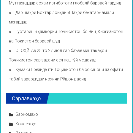
Муттаҳид дар соҳаи иртибототи глобалӣ баррасӣ гардид
Дар шаҳри Бохтар лоиҳаи «Шаҳри бехатар» амалӣ
мегардад
Густариши ҳамкории Тоҷикистон бо Чин, Қирғизистон
ва Покистон баррасӣ шуд
ОГОҲӢ! Аз 25 то 27 июл дар баъзе минтақаҳои
Тоҷикистон сар задани сел пешгӯӣ мешавад
Кумаки Президенти Тоҷикистон ба сокинони аз офати
табиӣ зарардидаи ноҳияи Рӯшон расид
Сарлавҳаҳо
Барномаҳо
Консертҳо