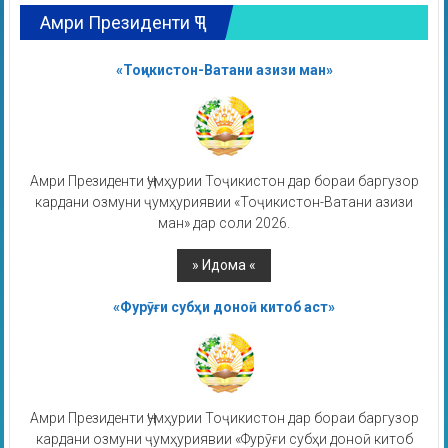
Амри Президенти ҶТ
«Тоҷикистон-Ватани азизи ман»
Амри Президенти Ҷумҳурии Тоҷикистон дар бораи баргузор
кардани озмуни ҷумҳуриявии «Тоҷикистон-Ватани азизи
ман» дар соли 2026.
«Фурӯғи субҳи доноӣ китоб аст»
Амри Президенти Ҷумҳурии Тоҷикистон дар бораи баргузор
кардани озмуни ҷумҳуриявии «Фурӯғи субҳи доноӣ китоб