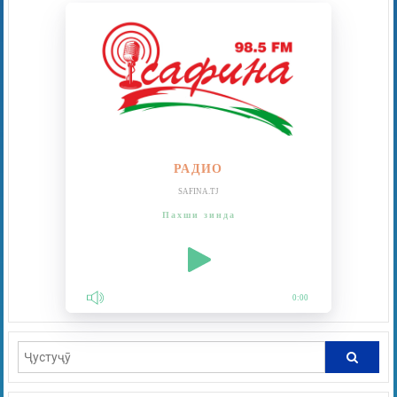
РАДИО
SAFINA.TJ
Пахши зинда
0:00