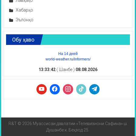
Лавҳаҳо
Хабарҳо
Эълонҳо
Обу ҳаво
На 14 дней
world-weather.ru/informers/
13:33:42
( Шанбе )
08.08.2026
R&T © 2026 Муассисаи давлатии «Телевизиони Сафина» ш.
Душанбе к. Беҳзод 25.