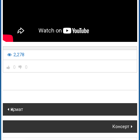
2,278
0
0
Қисмат
Консерт