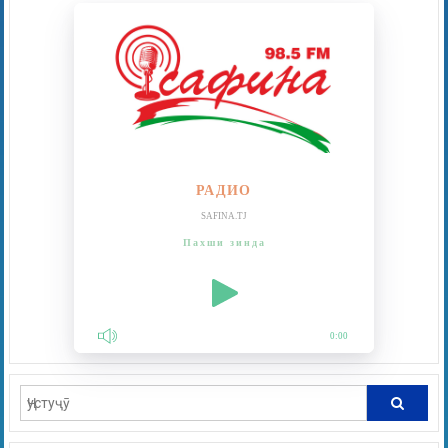
РАДИО
SAFINA.TJ
Пахши зинда
0:00