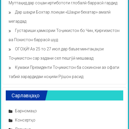
Муттаҳид дар соҳаи иртибототи глобалӣ баррасӣ гардид
Дар шаҳри Бохтар лоиҳаи «Шаҳри бехатар» амалӣ
мегардад
Густариши ҳамкории Тоҷикистон бо Чин, Қирғизистон
ва Покистон баррасӣ шуд
ОГОҲӢ! Аз 25 то 27 июл дар баъзе минтақаҳои
Тоҷикистон сар задани сел пешгӯӣ мешавад
Кумаки Президенти Тоҷикистон ба сокинони аз офати
табиӣ зарардидаи ноҳияи Рӯшон расид
Сарлавҳаҳо
Барномаҳо
Консертҳо