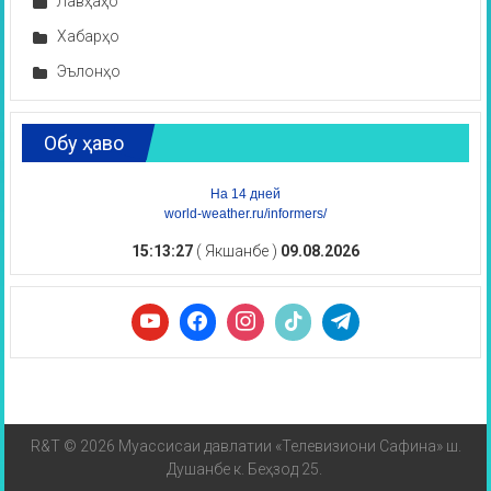
Лавҳаҳо
Хабарҳо
Эълонҳо
Обу ҳаво
На 14 дней
world-weather.ru/informers/
15:13:27
( Якшанбе )
09.08.2026
R&T © 2026 Муассисаи давлатии «Телевизиони Сафина» ш.
Душанбе к. Беҳзод 25.