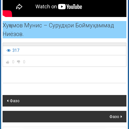
Хуҷамов Мунис – Сурудҳои Боймуҳаммад
Ниёзов.
317
0
0
Фазо
Фазо