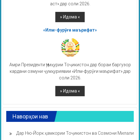
аст» дар соли 2026.
«Илм-фурӯғи маърифат»
Амри Президенти Ҷумҳурии Тоҷикистон дар бораи баргузор
кардани озмуни ҷумҳуриявии «Илм-фурӯғи маърифат» дар
соли 2026.
Наворҳои нав
Дар Ню-Йорк ҳамкории Тоҷикистон ва Созмони Милали