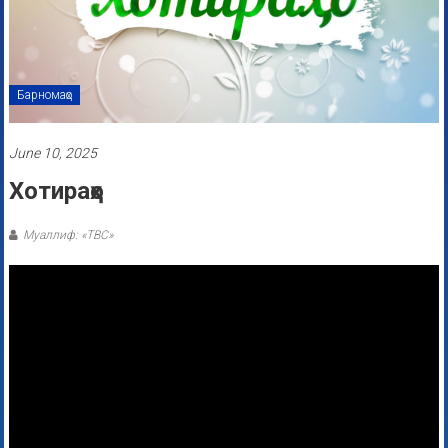
Барномаҳо
June 10, 2025
Хотираҳо
Муаллиф: «ТВС»