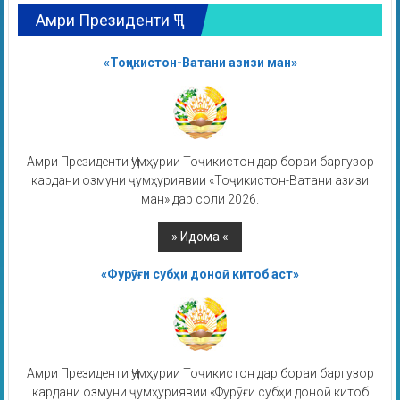
Амри Президенти ҶТ
«Тоҷикистон-Ватани азизи ман»
Амри Президенти Ҷумҳурии Тоҷикистон дар бораи баргузор
кардани озмуни ҷумҳуриявии «Тоҷикистон-Ватани азизи
ман» дар соли 2026.
«Фурӯғи субҳи доноӣ китоб аст»
Амри Президенти Ҷумҳурии Тоҷикистон дар бораи баргузор
кардани озмуни ҷумҳуриявии «Фурӯғи субҳи доноӣ китоб