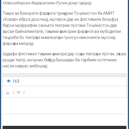
Новосибирски Федератсияи Русия доир гардид.
Тавре аз Вазорати фарҳанги Ҷумҳурии Тоҷикистон ба АМИТ
«Ховар» иброз доштанд, иштирок дар ин фестивали бонуфуз
барои муаррифии санъати театрии лӯхтаки Тоҷикистон дар
арсаи байналмилалӣ, таҳкими ҳамкории фарҳангӣ ва мубодилаи
таҷриба бо театрҳои мамлкатҳои гуногун имконияти мусоид
фароҳам меорад.
Ҳадафи фестивал таҳкими ҳамкорӣ дар соҳаи театрҳои лӯхтак, эҳё ва
рушди театр, инчунин беҳбуд бахшидан ба тарбияи эстетикии
насли наврас мебошад.
163
0
0