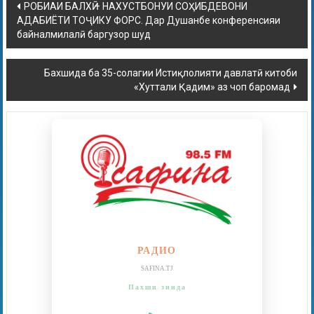
РОБИАИ БАЛХӢ – НАХУСТБОНУИ СОҲИБДЕВОНИ
АДАБИЁТИ ТОҶИКУ ФОРС. Дар Душанбе конференсияи
байналмилалӣ баргузор шуд
Бахшида ба 35-солагии Истиқлолияти давлатӣ китоби
«Хуттали Қадим» аз чоп баромад
РАДИО
SAFINA.TJ
Пахши зинда