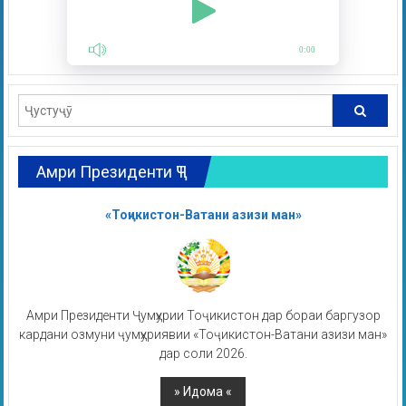
0:00
Амри Президенти ҶТ
«Тоҷикистон-Ватани азизи ман»
Амри Президенти Ҷумҳурии Тоҷикистон дар бораи баргузор
кардани озмуни ҷумҳуриявии «Тоҷикистон-Ватани азизи ман»
дар соли 2026.