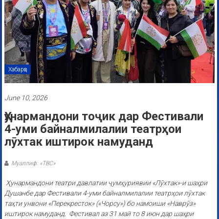
Хабарҳо
June 10, 2026
Ҳунармандони тоҷик дар Фестивали
4-уми байналмилалии театрҳои
лӯхтак иштирок намуданд
Муаллиф: «ТВС»
Ҳунармандони театри давлатии ҷумҳуриявии «Лӯхтак»-и шаҳри
Душанбе дар Фестивали 4-уми байналмилалии театрҳои лӯхтак
таҳти унвони «Перекресток» («Чорсу») бо намоиши «Наврӯз»
иштирок намуданд.
Фестивал аз 31 май то 8 июн дар шаҳри