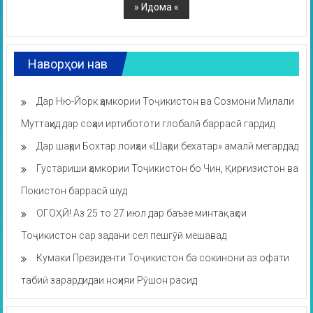
Наворҳои нав
Дар Ню-Йорк ҳамкории Тоҷикистон ва Созмони Милали
Муттаҳид дар соҳаи иртибототи глобалӣ баррасӣ гардид
Дар шаҳри Бохтар лоиҳаи «Шаҳри бехатар» амалӣ мегардад
Густариши ҳамкории Тоҷикистон бо Чин, Қирғизистон ва
Покистон баррасӣ шуд
ОГОҲӢ! Аз 25 то 27 июл дар баъзе минтақаҳои
Тоҷикистон сар задани сел пешгӯӣ мешавад
Кумаки Президенти Тоҷикистон ба сокинони аз офати
табиӣ зарардидаи ноҳияи Рӯшон расид