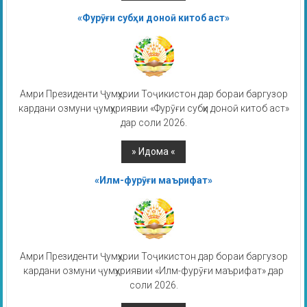
«Фурӯғи субҳи доноӣ китоб аст»
Амри Президенти Ҷумҳурии Тоҷикистон дар бораи баргузор
кардани озмуни ҷумҳуриявии «Фурӯғи субҳи доноӣ китоб аст»
дар соли 2026.
«Илм-фурӯғи маърифат»
Амри Президенти Ҷумҳурии Тоҷикистон дар бораи баргузор
кардани озмуни ҷумҳуриявии «Илм-фурӯғи маърифат» дар
соли 2026.