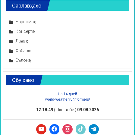
Сарлавҳаҳо
Барномаҳо
Консертҳо
Лавҳаҳо
Хабарҳо
Эълонҳо
Обу ҳаво
На 14 дней
world-weather.ru/informers/
12:18:50
( Якшанбе )
09.08.2026