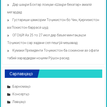
Дар шаҳри Бохтар лоиҳаи «Шаҳри бехатар» амалӣ
мегардад
Густариши ҳамкории Тоҷикистон бо Чин, Қирғизистон
ва Покистон баррасӣ шуд
ОГОҲӢ! Аз 25 то 27 июл дар баъзе минтақаҳои
Тоҷикистон сар задани сел пешгӯӣ мешавад
Кумаки Президенти Тоҷикистон ба сокинони аз офати
табиӣ зарардидаи ноҳияи Рӯшон расид
Сарлавҳаҳо
Барномаҳо
Консертҳо
Лавҳаҳо