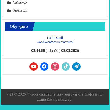
Хабарҳо
Эълонҳо
Обу ҳаво
На 14 дней
world-weather.ru/informers/
08:44:58
( Шанбе )
08.08.2026
R&T © 2026 Муассисаи давлатии «Телевизиони Сафина» ш.
Душанбе к. Беҳзод 25.