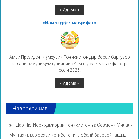
«Илм-фурӯғи маърифат»
Амри Президенти Ҷумҳурии Тоҷикистон дар бораи баргузор
кардани озмуни ҷумҳуриявии «Илм-фурӯғи маърифат» дар
соли 2026.
Наворҳои нав
Дар Ню-Йорк ҳамкории Тоҷикистон ва Созмони Милали
Муттаҳид дар соҳаи иртибототи глобалӣ баррасӣ гардид