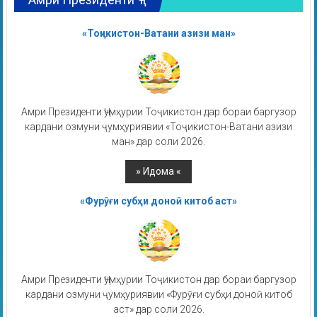
«Тоҷикистон-Ватани азизи ман»
Амри Президенти Ҷумҳурии Тоҷикистон дар бораи баргузор
кардани озмуни ҷумҳуриявии «Тоҷикистон-Ватани азизи
ман» дар соли 2026.
«Фурӯғи субҳи доноӣ китоб аст»
Амри Президенти Ҷумҳурии Тоҷикистон дар бораи баргузор
кардани озмуни ҷумҳуриявии «Фурӯғи субҳи доноӣ китоб
аст» дар соли 2026.