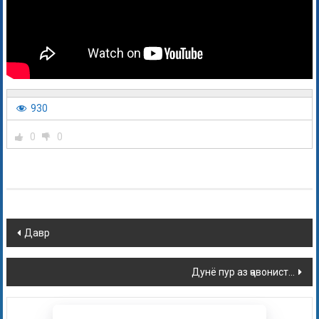
930
0
0
Давр
Дунё пур аз ҷавонист…