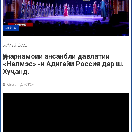
Хабарҳо
July 13, 2023
Ҳунарнамоии ансанбли давлатии
«Налмэс» -и Адигейи Россия дар ш.
Хуҷанд.
Муаллиф: «ТВС»