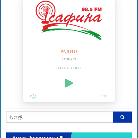
РАДИО
SAFINA.TJ
Пахши зинда
0:00
Амри Президенти ҶТ