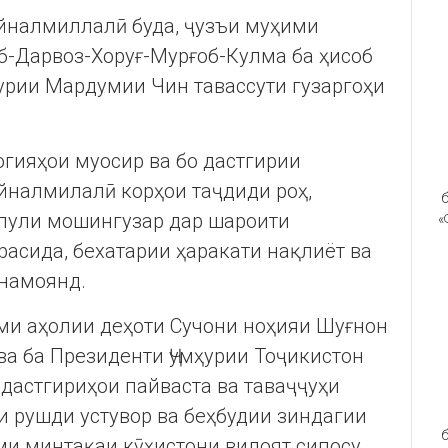
айналмиллалӣ буда, ҷузъи муҳими
б-Дарвоз-Хоруғ-Мурғоб-Кулма ба ҳисоб
ҳурии Мардумии Чин тавассути гузаргоҳи
огияҳои муосир ва бо дастгирии
йналмилалӣ корҳои таҷдиди роҳ,
б
 пули мошингузар дар шароити
«
расида, бехатарии ҳаракати нақлиёт ва
намоянд.
ми аҳолии деҳоти Сучони ноҳияи Шуғнон
ва ба Президенти Ҷумҳурии Тоҷикистон
дастгириҳои пайваста ва таваҷҷуҳи
 рушди устувор ва беҳбудии зиндагии
б
ми минтақаи кӯҳистони вилоят сипосу