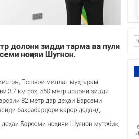
метр долони зидди тарма ва пули
семи ноҳияи Шуғнон.
икистон, Пешвои миллат муҳтарам
ӣ 3,7 км роҳ, 550 метр долони зидди
арозии 82 метр дар деҳаи Барсеми
вриди баҳрабардорӣ қарор доданд.
и деҳаи Барсеми ноҳияи Шуғнон мутобиқ
б
«