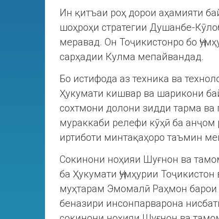
Ин қитъаи роҳ дорои аҳамияти б
шоҳроҳи стратегии Душанбе-Кӯло
меравад. Он Тоҷикистонро бо Ҷум
сарҳадии Кулма мепайвандад.
Бо истифода аз техника ва технол
Ҳукумати кишвар ва шарикони ба
сохтмони долони зидди тарма ва
мураккаби релефи кӯҳӣ ба анҷом 
иртиботи минтақаҳоро таъмин ме
Сокинони ноҳияи Шуғнон ва тамо
ба Ҳукумати Ҷумҳурии Тоҷикистон 
муҳтарам Эмомалӣ Раҳмон барои 
беназири инсонпарварона нисбати
сокинони ноҳияи Шуғнон ва тамо