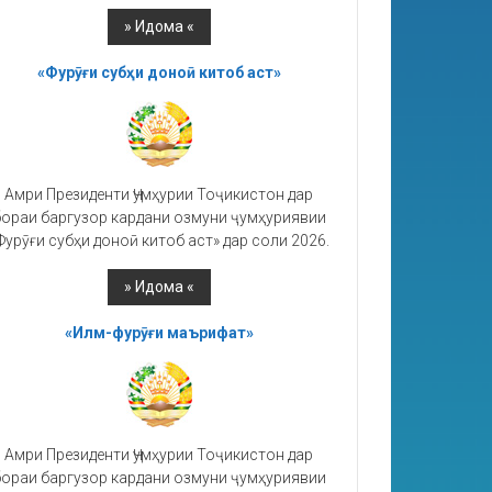
«Фурӯғи субҳи доноӣ китоб аст»
Амри Президенти Ҷумҳурии Тоҷикистон дар
ораи баргузор кардани озмуни ҷумҳуриявии
Фурӯғи субҳи доноӣ китоб аст» дар соли 2026.
«Илм-фурӯғи маърифат»
Амри Президенти Ҷумҳурии Тоҷикистон дар
ораи баргузор кардани озмуни ҷумҳуриявии