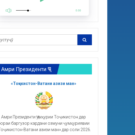
0:00
Амри Президенти ҶТ
«Тоҷикистон-Ватани азизи ман»
Амри Президенти Ҷумҳурии Тоҷикистон дар
ораи баргузор кардани озмуни ҷумҳуриявии
Тоҷикистон-Ватани азизи ман» дар соли 2026.