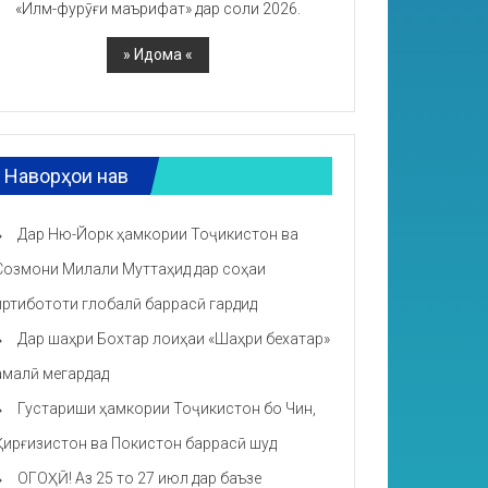
«Илм-фурӯғи маърифат» дар соли 2026.
Наворҳои нав
Дар Ню-Йорк ҳамкории Тоҷикистон ва
Созмони Милали Муттаҳид дар соҳаи
иртибототи глобалӣ баррасӣ гардид
Дар шаҳри Бохтар лоиҳаи «Шаҳри бехатар»
амалӣ мегардад
Густариши ҳамкории Тоҷикистон бо Чин,
Қирғизистон ва Покистон баррасӣ шуд
ОГОҲӢ! Аз 25 то 27 июл дар баъзе