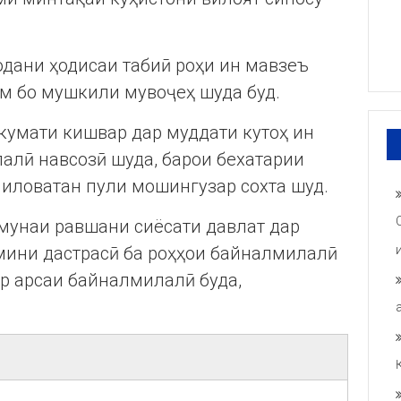
одани ҳодисаи табиӣ роҳи ин мавзеъ
м бо мушкили мувоҷеҳ шуда буд.
кумати кишвар дар муддати кутоҳ ин
алӣ навсозӣ шуда, барои бехатарии
иловатан пули мошингузар сохта шуд.
амунаи равшани сиёсати давлат дар
мини дастрасӣ ба роҳҳои байналмилалӣ
р арсаи байналмилалӣ буда,