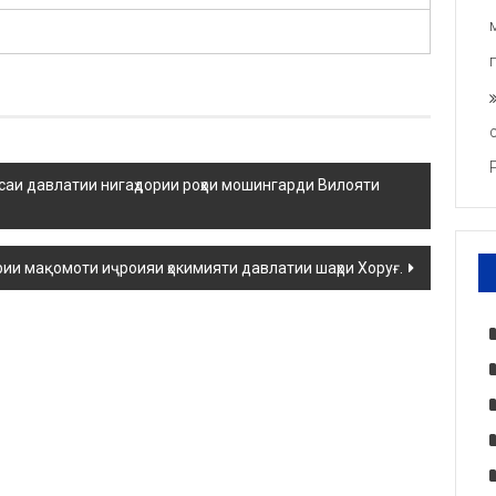
саи давлатии нигаҳдории роҳҳои мошингарди Вилояти
ии мақомоти иҷроияи ҳокимияти давлатии шаҳри Хоруғ.