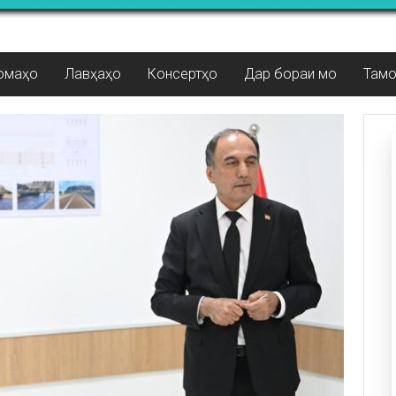
омаҳо
Лавҳаҳо
Консертҳо
Дар бораи мо
Там