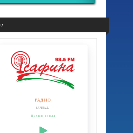
ос
РАДИО
SAFINA.TJ
Пахши зинда