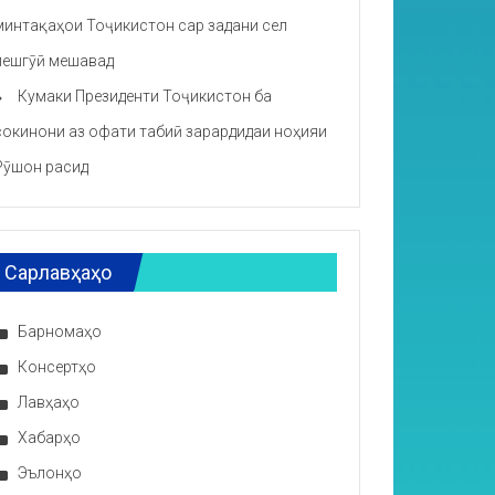
минтақаҳои Тоҷикистон сар задани сел
пешгӯӣ мешавад
Кумаки Президенти Тоҷикистон ба
сокинони аз офати табиӣ зарардидаи ноҳияи
Рӯшон расид
Сарлавҳаҳо
Барномаҳо
Консертҳо
Лавҳаҳо
Хабарҳо
Эълонҳо