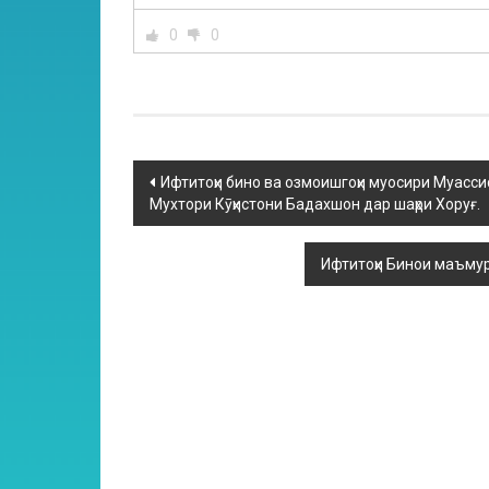
0
0
Ифтитоҳи бино ва озмоишгоҳи муосири Муасси
Мухтори Кӯҳистони Бадахшон дар шаҳри Хоруғ.
Ифтитоҳи Бинои маъмур