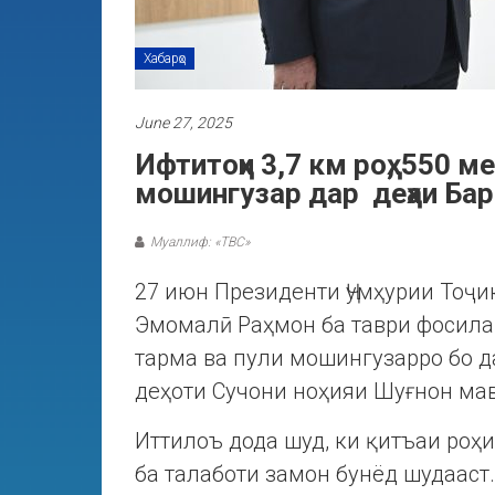
Хабарҳо
June 27, 2025
Ифтитоҳи 3,7 км роҳ, 550 
мошингузар дар деҳаи Бар
Муаллиф: «ТВС»
27 июн Президенти Ҷумҳурии Тоҷ
Эмомалӣ Раҳмон ба таври фосилав
тарма ва пули мошингузарро бо д
деҳоти Сучони ноҳияи Шуғнон ма
Иттилоъ дода шуд, ки қитъаи роҳ
ба талаботи замон бунёд шудааст.