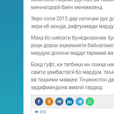
миннатдорӣ баён менамоянд.
Зеро соли 2015 дар натиҷаи рух д
зери об монда, рафтуомади марду
Маҳз бо сиёсати бунёдкоронаи Ҳу
роҳи дорои аҳаммияти байналмил
мардум долони зидди тармавӣ ва 
Бояд гуфт, ки татбиқи ин лоиҳа н
самти ҳамбастагӣ бо мардум, таъ
ва таҳкими мавқеи Тоҷикистон да
ҳадафмандона амалӣ гардид.
313