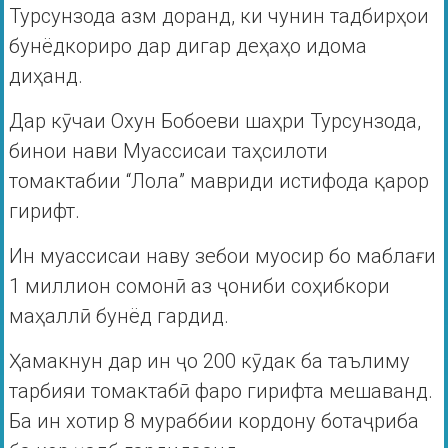
Турсунзода азм доранд, ки чунин тадбирҳои
бунёдкориро дар дигар деҳаҳо идома
диҳанд.
Дар кӯчаи Охун Бобоеви шаҳри Турсунзода,
бинои нави Муассисаи таҳсилоти
томактабии “Лола” мавриди истифода қарор
гирифт.
Ин муассисаи наву зебои муосир бо маблағи
1 миллион сомонӣ аз ҷониби соҳибкори
маҳаллӣ бунёд гардид.
Ҳамакнун дар ин ҷо 200 кӯдак ба таълиму
тарбияи томактабӣ фаро гирифта мешаванд.
Ба ин хотир 8 мураббии кордону ботаҷриба