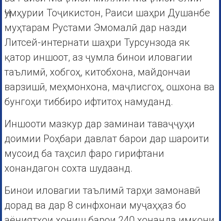
Ҷумҳурии Тоҷикистон, Раиси шаҳри Душанбе
муҳтарам Рустами Эмомалӣ дар назди
Литсей-интернати шаҳри Турсунзода як
қатор иншоот, аз ҷумла бинои иловагии
таълимӣ, хобгоҳ, китобхона, майдончаи
варзишӣ, меҳмонхона, маҷлисгоҳ, ошхона ва
бунгоҳи тиббиро ифтитоҳ намуданд.
Иншооти мазкур дар заминаи таваҷҷуҳи
доимии Роҳбари давлат барои дар шароити
мусоид ба таҳсил фаро гирифтани
хонандагон сохта шудаанд.
Бинои иловагии таълимӣ тарҳи замонавӣ
дорад ва дар 8 синфхонаи муҷаҳҳаз бо
аёниятҳои хониш барои 240 хонанда имкони