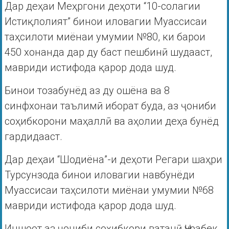
Дар деҳаи Меҳргони деҳоти “10-солагии
Истиқлолият” бинои иловагии Муассисаи
таҳсилоти миёнаи умумии №80, ки барои
450 хонанда дар ду баст пешбинӣ шудааст,
мавриди истифода қарор дода шуд.
Бинои тозабунёд аз ду ошёна ва 8
синфхонаи таълимӣ иборат буда, аз ҷониби
соҳибкорони маҳаллӣ ва аҳолии деҳа бунёд
гардидааст.
Дар деҳаи “Шодиёна”-и деҳоти Регари шаҳри
Турсунзода бинои иловагии навбунёди
Муассисаи таҳсилоти миёнаи умумии №68
мавриди истифода қарор дода шуд.
Иншоот аз ҷониби соҳибкори ватанӣ Ҷурабек