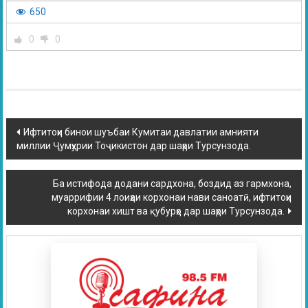
650
0
0
Ифтитоҳи бинои шуъбаи Кумитаи давлатии амнияти
миллии Ҷумҳурии Тоҷикистон дар шаҳри Турсунзода.
Ба истифода додани сардхона, боздид аз гармхона,
муаррифии 4 лоиҳаи корхонаи нави саноатӣ, ифтитоҳи
корхонаи хишт ва қубурҳо дар шаҳри Турсунзода.