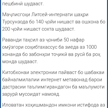
пешбинӣ шудааст.
Маҷлисгоҳи Литсей-интернати шаҳри
Турсунзода бо 140 ҷойи нишаст ва ошхона бо
200 ҷойи нишаст сохта шудааст.
Раванди таҳсил аз ҷониби 50 нафар
омӯзгори соҳибтахассус ба зиёда аз 1000
хонанда бо забонҳои тоҷикӣ ва русӣ ба роҳ
монда шудааст.
Китобхонаи электронии пайваст бо шабакаи
байналмилалии интернет метавонад барои
дастрасии таълимгирандагон ба маълумоти
зарурӣ мусоидат намояд.
Иловатан хоҳишмандон имкони истифода аз