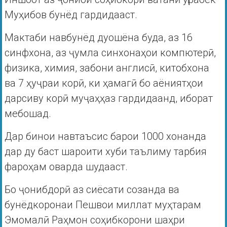
Муҳибов бунёд гардидааст.
Мактаби навбунёд дуошёна буда, аз 16
синфхона, аз ҷумла синхонаҳои компютерӣ,
физика, химия, забони англисӣ, китобхона
ва 7 ҳуҷраи корӣ, ки ҳамагӣ бо аёниятҳои
дарсиву корӣ муҷаҳҳаз гардидаанд, иборат
мебошад.
Дар бинои навтаъсис барои 1000 хонанда
дар ду баст шароити хуби таълиму тарбия
фароҳам оварда шудааст.
Бо ҷонибдорӣ аз сиёсати созанда ва
бунёдкоронаи Пешвои миллат муҳтарам
Эмомалӣ Раҳмон соҳибкорони шаҳри