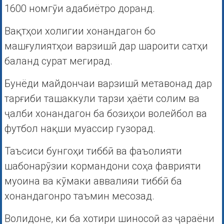
1600 номгӯи адабиётро доранд.
Вақтҳои холигии хонандагон бо
машғулиятҳои варзишӣ дар шароити сатҳи
баланд сурат мегирад.
Бунёди майдончаи варзишӣ метавонад дар
тарғиби ташаккули тарзи ҳаёти солим ва
ҷалби хонандагон ба бозиҳои волейбол ва
футбол нақши муассир гузорад.
Таъсиси бунгоҳи тиббӣ ва фаъолияти
шабонарӯзии кормандони соҳа фаврияти
муоина ва кӯмаки аввалияи тиббӣ ба
хонандагонро таъмин месозад.
Волидоне, ки ба хотири шиносоӣ аз ҷараёни