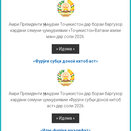
Амри Президенти Ҷумҳурии Тоҷикистон дар бораи баргузор
кардани озмуни ҷумҳуриявии «Тоҷикистон-Ватани азизи
ман» дар соли 2026.
«Фурӯғи субҳи доноӣ китоб аст»
Амри Президенти Ҷумҳурии Тоҷикистон дар бораи баргузор
кардани озмуни ҷумҳуриявии «Фурӯғи субҳи доноӣ китоб
аст» дар соли 2026.
«Илм-фурӯғи маърифат»