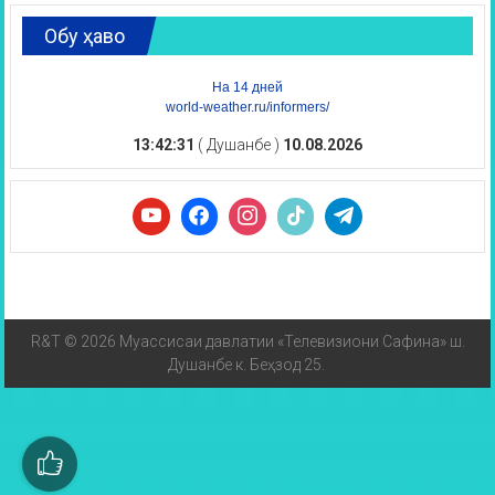
Обу ҳаво
На 14 дней
world-weather.ru/informers/
13:42:32
( Душанбе )
10.08.2026
R&T © 2026 Муассисаи давлатии «Телевизиони Сафина» ш.
Душанбе к. Беҳзод 25.