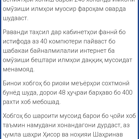
омӯзиши илмҳои муосир фароҳам оварда
шудааст.
Раванди таҳсил дар кабинетҳои фаннӣ бо
истифода аз 40 компютери пайваст бо
шабакаи байналмилалии интернет ба
омӯзиши бештари илмҳои даққиқ мусоидат
менамояд.
Бинои хобгоҳ бо риояи меъёрҳои сохтмонӣ
бунёд шуда, дорои 48 ҳуҷраи барҳаво бо 400
рахти хоб мебошад.
Хобгоҳ бо шароити мусоид барои бо ҷойи хоб
таъмин намудани хонандагони дурдаст, аз
ҷумла шаҳри Ҳисор ва ноҳияи Шаҳринав