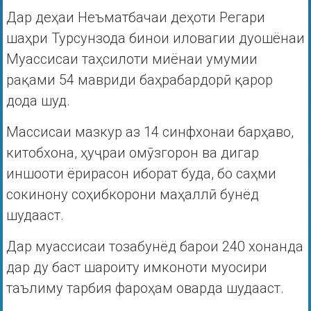
Дар деҳаи Неъматбачаи деҳоти Регари
шаҳри Турсунзода бинои иловагии дуошёнаи
Муассисаи таҳсилоти миёнаи умумии
рақами 54 мавриди баҳрабардорӣ қарор
дода шуд.
Массисаи мазкур аз 14 синфхонаи барҳаво,
китобхона, ҳуҷраи омӯзгорон ва дигар
иншооти ёрирасон иборат буда, бо саҳми
сокинону соҳибкорони маҳаллӣ бунёд
шудааст.
Дар муассисаи тозабунёд барои 240 хонанда
дар ду баст шароиту имконоти муосири
таълиму тарбия фароҳам оварда шудааст.