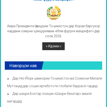
Амри Президенти Ҷумҳурии Тоҷикистон дар бораи баргузор
кардани озмуни ҷумҳуриявии «Илм-фурӯғи маърифат» дар
соли 2026.
Наворҳои нав
Дар Ню-Йорк ҳамкории Тоҷикистон ва Созмони Милали
Муттаҳид дар соҳаи иртибототи глобалӣ баррасӣ гардид
Дар шаҳри Бохтар лоиҳаи «Шаҳри бехатар» амалӣ
мегардад