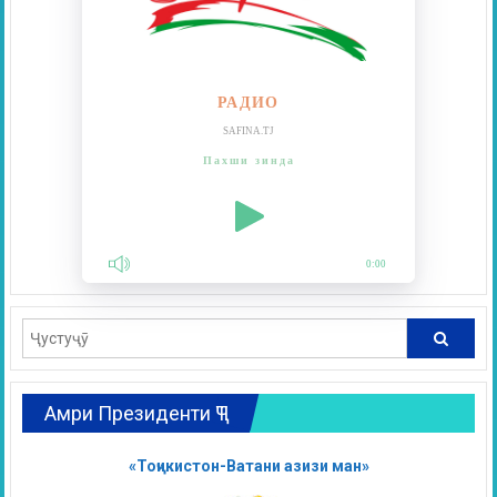
РАДИО
SAFINA.TJ
Пахши зинда
0:00
Амри Президенти ҶТ
«Тоҷикистон-Ватани азизи ман»