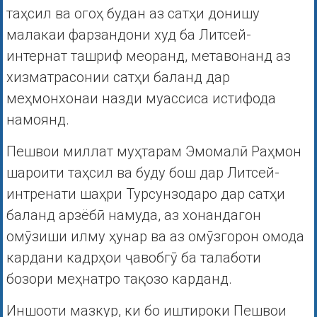
таҳсил ва огоҳ будан аз сатҳи донишу
малакаи фарзандони худ ба Литсей-
интернат ташриф меоранд, метавонанд аз
хизматрасонии сатҳи баланд дар
меҳмонхонаи назди муассиса истифода
намоянд.
Пешвои миллат муҳтарам Эмомалӣ Раҳмон
шароити таҳсил ва буду бош дар Литсей-
интренати шаҳри Турсунзодаро дар сатҳи
баланд арзёбӣ намуда, аз хонандагон
омӯзиши илму ҳунар ва аз омӯзгорон омода
кардани кадрҳои ҷавобгӯ ба талаботи
бозори меҳнатро тақозо карданд.
Иншооти мазкур, ки бо иштироки Пешвои