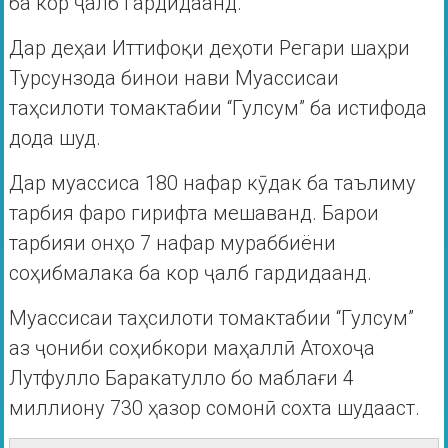
ба кор ҷалб гардидаанд.
Дар деҳаи Иттифоқи деҳоти Регари шаҳри
Турсунзода бинои нави Муассисаи
таҳсилоти томактабии “Гулсум” ба истифода
дода шуд.
Дар муассиса 180 нафар кӯдак ба таълиму
тарбия фаро гирифта мешаванд. Барои
тарбияи онҳо 7 нафар мураббиёни
соҳибмалака ба кор ҷалб гардидаанд.
Муассисаи таҳсилоти томактабии “Гулсум”
аз ҷониби соҳибкори маҳаллӣ Атохоҷа
Лутфулло Баракатулло бо маблағи 4
миллиону 730 ҳазор сомонӣ сохта шудааст.