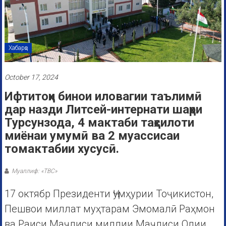
Хабарҳо
October 17, 2024
Ифтитоҳи бинои иловагии таълимӣ
дар назди Литсей-интернати шаҳри
Турсунзода, 4 мактаби таҳсилоти
миёнаи умумӣ ва 2 муассисаи
томактабии хусусӣ.
Муаллиф: «ТВС»
17 октябр Президенти Ҷумҳурии Тоҷикистон,
Пешвои миллат муҳтарам Эмомалӣ Раҳмон
ва Раиси Маҷлиси миллии Маҷлиси Олии