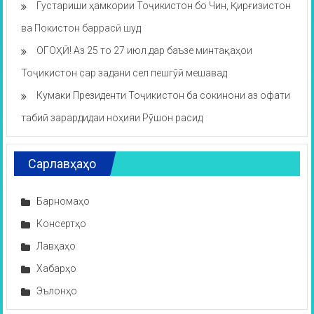
Густариши ҳамкории Тоҷикистон бо Чин, Қирғизистон
ва Покистон баррасӣ шуд
ОГОҲӢ! Аз 25 то 27 июл дар баъзе минтақаҳои
Тоҷикистон сар задани сел пешгӯӣ мешавад
Кумаки Президенти Тоҷикистон ба сокинони аз офати
табиӣ зарардидаи ноҳияи Рӯшон расид
Сарлавҳаҳо
Барномаҳо
Консертҳо
Лавҳаҳо
Хабарҳо
Эълонҳо