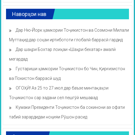
Наворҳои нав
Дар Ню-Йорк ҳамкории Тоҷикистон ва Созмони Милали
Муттаҳид дар соҳаи иртибототи глобалӣ баррасӣ гардид
Дар шаҳри Бохтар лоиҳаи «Шаҳри бехатар» амалӣ
мегардад
Густариши ҳамкории Тоҷикистон бо Чин, Қирғизистон
ва Покистон баррасӣ шуд
ОГОҲӢ! Аз 25 то 27 июл дар баъзе минтақаҳои
Тоҷикистон сар задани сел пешгӯӣ мешавад
Кумаки Президенти Тоҷикистон ба сокинони аз офати
табиӣ зарардидаи ноҳияи Рӯшон расид