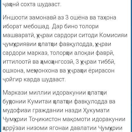
ҷаҳонӣ сохта шудааст.
Иншооти замонавӣ аз 3 ошёна ва таҳхона
иборат мебошад. Дар бино толори
машваратӣ, ҳуҷраи сардори ситоди Комисияи
ҷумҳуриявии ҳолатҳои фавқулодда, ҳуҷраи
сардори марказ, толорҳои алоқаи фаврӣ,
иттилоотӣ ва ҳамоҳангсозӣ, 3 ҳуҷраи тиббӣ,
ошхона, меҳмонхона ва ҳуҷраҳои ёрирасон
ҷойгир карда шудааст.
Маркази миллии идоракунии ҳолатҳои
буҳронии Кумитаи ҳолатҳои фавқулодда ва
мудофиаи граждании назди Ҳукумати
Ҷумҳурии Тоҷикистон мақомоти идоракунии
ҳаррӯзаи низоми ягонаи давлатии Ҷумҳурии