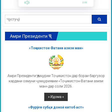
0:00
Амри Президенти ҶТ
«Тоҷикистон-Ватани азизи ман»
Амри Президенти Ҷумҳурии Тоҷикистон дар бораи баргузор
кардани озмуни ҷумҳуриявии «Тоҷикистон-Ватани азизи
ман» дар соли 2026.
«Фурӯғи субҳи доноӣ китоб аст»