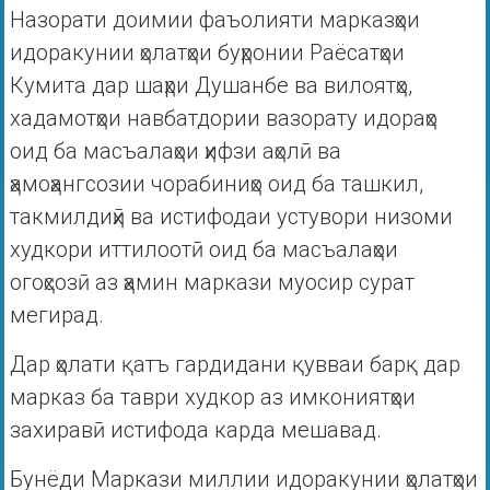
Назорати доимии фаъолияти марказҳои
идоракунии ҳолатҳои буҳронии Раёсатҳои
Кумита дар шаҳри Душанбе ва вилоятҳо,
хадамотҳои навбатдории вазорату идораҳо
оид ба масъалаҳои ҳифзи аҳолӣ ва
ҳамоҳангсозии чорабиниҳо оид ба ташкил,
такмилдиҳӣ ва истифодаи устувори низоми
худкори иттилоотӣ оид ба масъалаҳои
огоҳсозӣ аз ҳамин маркази муосир сурат
мегирад.
Дар ҳолати қатъ гардидани қувваи барқ дар
марказ ба таври худкор аз имкониятҳои
захиравӣ истифода карда мешавад.
Бунёди Маркази миллии идоракунии ҳолатҳои