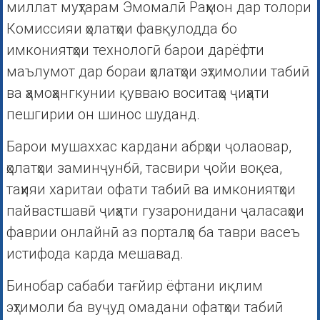
миллат муҳтарам Эмомалӣ Раҳмон дар толори
Комиссияи ҳолатҳои фавқулодда бо
имкониятҳои технологӣ барои дарёфти
маълумот дар бораи ҳолатҳои эҳтимолии табиӣ
ва ҳамоҳангкунии қувваю воситаҳо ҷиҳати
пешгирии он шинос шуданд.
Барои мушаххас кардани абрҳои ҷолаовар,
ҳолатҳои заминҷунбӣ, тасвири ҷойи воқеа,
таҳияи харитаи офати табиӣ ва имкониятҳои
пайвастшавӣ ҷиҳати гузаронидани ҷаласаҳои
фаврии онлайнӣ аз порталҳо ба таври васеъ
истифода карда мешавад.
Бинобар сабаби тағйир ёфтани иқлим
эҳтимоли ба вуҷуд омадани офатҳои табиӣ