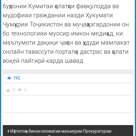
буҳронии Кумитаи ҳолатҳои фавқулодда ва
мудофиаи граждании назди Ҳукумати
Ҷумҳурии Тоҷикистон ва муҷаҳҳазгардонии он
бо технологияи муосир имкон медиҳад, ки
маълумоти дақиқи ҷаҳон ва ҳудуди мамлакат
онлайн тавассути порталҳо дастрас ва ҳолати
воқеӣ пайгирӣ карда шавад.
742
0
0
Ифтитоҳи бинои иловагии маъмурии Прокуратураи