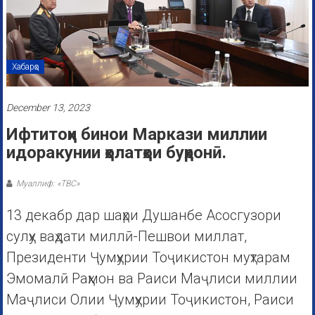
Хабарҳо
December 13, 2023
Ифтитоҳи бинои Маркази миллии
идоракунии ҳолатҳои буҳронӣ.
Муаллиф: «ТВС»
13 декабр дар шаҳри Душанбе Асосгузори
сулҳу ваҳдати миллӣ-Пешвои миллат,
Президенти Ҷумҳурии Тоҷикистон муҳтарам
Эмомалӣ Раҳмон ва Раиси Маҷлиси миллии
Маҷлиси Олии Ҷумҳурии Тоҷикистон, Раиси