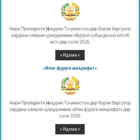
Амри Президенти Ҷумҳурии Тоҷикистон дар бораи баргузор
кардани озмуни ҷумҳуриявии «Фурӯғи субҳи доноӣ китоб
аст» дар соли 2026.
«Илм-фурӯғи маърифат»
Амри Президенти Ҷумҳурии Тоҷикистон дар бораи баргузор
кардани озмуни ҷумҳуриявии «Илм-фурӯғи маърифат» дар
соли 2026.