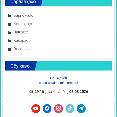
Сарлавҳаҳо
Барномаҳо
Консертҳо
Лавҳаҳо
Хабарҳо
Эълонҳо
Обу ҳаво
На 14 дней
world-weather.ru/informers/
05:29:16
( Панҷшанбе )
06.08.2026