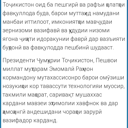
Тоҷикистон оид ба пешгирӣ ва рафъи ҳолатҳои
фавқуллода буда, барои муттаҳид намудани
манбаи иттилоот, имкониятҳои мавҷудаи
зернизоми вазифавӣ ва ҳудудии низоми
ягона ҷиҳати идоракунии фаврӣ дар вазъияти
буҳронӣ ва фавқулодда пешбинӣ шудааст.
Президенти Ҷумҳурии Тоҷикистон, Пешвои
миллат муҳтарам Эмомалӣ Раҳмон
кормандону мутахассисонро барои омӯзиши
нозукиҳои кор тавассути технологияи муосир,
такмили маҳорат, саривақт мушаххас
кардани мавзеи эҳтимолии хавфнок ва дар
ҳамоҳангӣ андешидани чораҳои зарурӣ
вазифадор карданд.