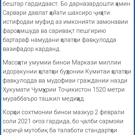
бештар гардидааст. Бо дарназардошти ҳамин
Сарвари давлат ҳайати шахсиро ҷиҳати
истифодаи муфид аз имконияти замонавии
фароҳамшуда ва саривақт пешгирию
бартараф намудани ҳолатҳои фавқулодда
вазифадор карданд.
Масоҳати умумии бинои Маркази миллии
идоракунии ҳолатҳои буҳронии Кумитаи ҳолатҳои
фавқулодда ва мудофиаи граждании назди
Ҳукумати Ҷумҳурии Тоҷикистон 1520 метри
мураббаъро ташкил медиҳад.
Корҳои сохтмонии бинои мазкур 2 феврали
соли 2021 оғоз гардида, бо ҷалби сармояи
хориҷӣ мутобиқ ба талаботи стандартҳои