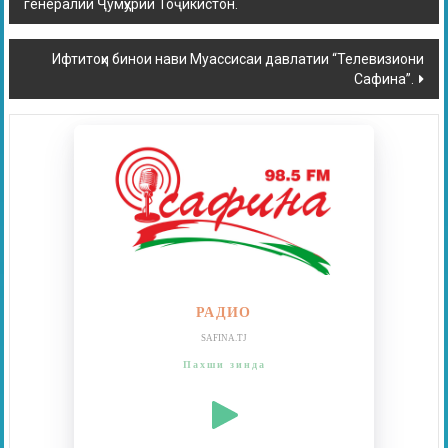
генералии Ҷумҳурии Тоҷикистон.
Ифтитоҳи бинои нави Муассисаи давлатии “Телевизиони
Сафина”.
РАДИО
SAFINA.TJ
Пахши зинда