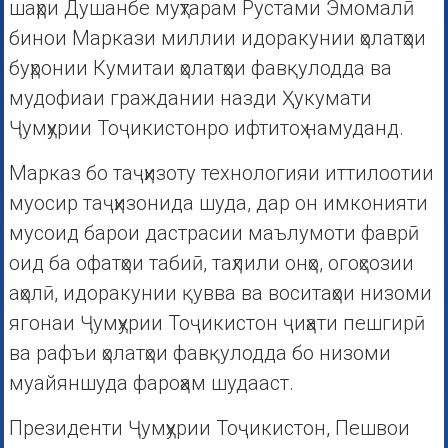
шаҳри Душанбе муҳтарам Рустами Эмомалӣ
бинои Маркази миллии идоракунии ҳолатҳои
буҳронии Кумитаи ҳолатҳои фавқулодда ва
мудофиаи граждании назди Ҳукумати
Ҷумҳурии Тоҷикистонро ифтитоҳ намуданд.
Марказ бо таҷҳизоту технологияи иттилоотии
муосир таҷҳизонида шуда, дар он имконияти
мусоид барои дастрасии маълумоти фаврӣ
оид ба офатҳои табиӣ, таҳлили онҳо, огоҳсозии
аҳолӣ, идоракунии қувва ва воситаҳои низоми
ягонаи Ҷумҳурии Тоҷикистон ҷиҳати пешгирӣ
ва рафъи ҳолатҳои фавқулодда бо низоми
муайяншуда фароҳам шудааст.
Президенти Ҷумҳурии Тоҷикистон, Пешвои