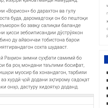
р, изҳори қаноатмандӣ намуданд.
и «Ворисон» бо дарахтон ва гулу
ста буда, даромадгоҳи он бо пештоқи
меъморон бо завқу салиқаи баланде
ани ҳисси зебоиписандии дӯстрӯякон
 бино ду айвончаи тобистона барои
ятгирандагон сохта шудааст.
ӣ Раҳмон зимни суҳбати самимӣ бо
ои ба роҳ мондани таълими босифат,
ишҳои муосир ба хонандагон, тарбияи
 аз хурдӣ ҷой додани эҳтирому садоқат
аки онҳо, дастуру хидоятҳо доданд.