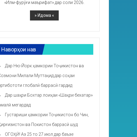
«Илм-фурӯғи маърифат» дар соли 2026.
Наворҳои нав
Дар Ню-Йорк ҳамкории Тоҷикистон ва
Созмони Милали Муттаҳид дар соҳаи
иртибототи глобалӣ баррасӣ гардид
Дар шаҳри Бохтар лоиҳаи «Шаҳри бехатар»
амалӣ мегардад
Густариши ҳамкории Тоҷикистон бо Чин,
Қирғизистон ва Покистон баррасӣ шуд
ОГОҲӢ! Аз 25 то 27 июл дар баъзе