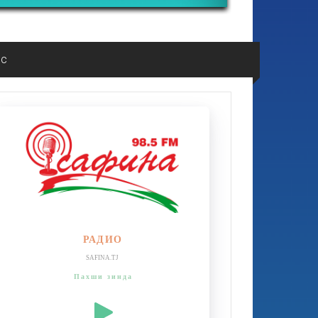
ос
РАДИО
SAFINA.TJ
Пахши зинда