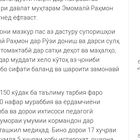
ари давлат муҳтарам Эмомалӣ Раҳмон
унёд ёфтааст.
тони мазкур пас аз дастуру супоришҳои
 Раҳмон дар Рӯзи дониш ва дарси сулҳ
томактабӣ дар сатҳи деҳот ва маҳалҳо,
дар муддати хело кӯтоҳ аз ҷониби
б
 бо сифати баланд ва шароити замонавӣ
«
150 кӯдак ба таълиму тарбия фаро
 10 нафар мураббия ва ёрдамчиёни
иба ва дорои ихтисоси педагогӣ
Шумораи умумии кормандон дар
ташкил медиҳад. Бино дорои 17 хуҷраи
б
умла 5 хуҷраи хобу истироҳат, ошхона