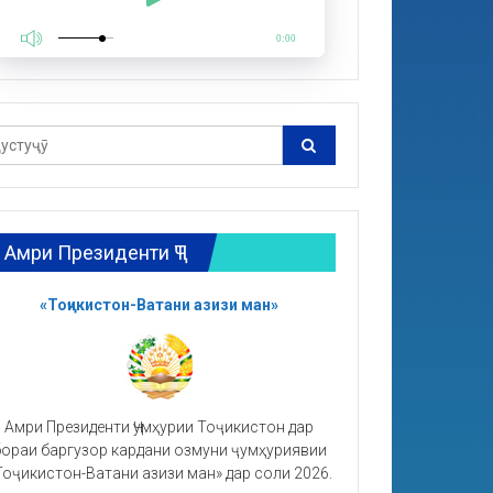
0:00
Амри Президенти ҶТ
«Тоҷикистон-Ватани азизи ман»
Амри Президенти Ҷумҳурии Тоҷикистон дар
ораи баргузор кардани озмуни ҷумҳуриявии
Тоҷикистон-Ватани азизи ман» дар соли 2026.