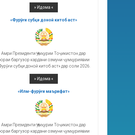
«Фурӯғи субҳи доноӣ китоб аст»
Амри Президенти Ҷумҳурии Тоҷикистон дар
ораи баргузор кардани озмуни ҷумҳуриявии
Фурӯғи субҳи доноӣ китоб аст» дар соли 2026.
«Илм-фурӯғи маърифат»
Амри Президенти Ҷумҳурии Тоҷикистон дар
ораи баргузор кардани озмуни ҷумҳуриявии