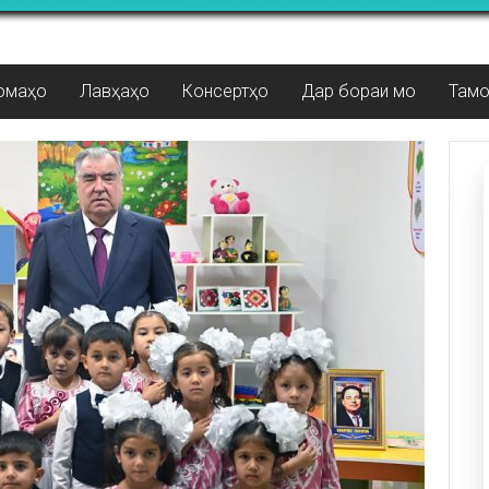
омаҳо
Лавҳаҳо
Консертҳо
Дар бораи мо
Там