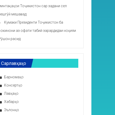
минтақаҳои Тоҷикистон сар задани сел
пешгӯӣ мешавад
Кумаки Президенти Тоҷикистон ба
сокинони аз офати табиӣ зарардидаи ноҳияи
Рӯшон расид
Сарлавҳаҳо
Барномаҳо
Консертҳо
Лавҳаҳо
Хабарҳо
Эълонҳо