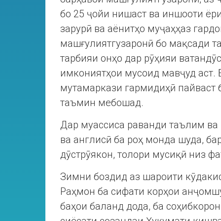
бо 25 ҷойи нишаст ва иншооти ёри
зарурӣ ва аёнитҳо муҷаҳҳаз гард
машғулиятгузаронӣ бо мақсади т
тарбияи онҳо дар рӯҳияи ватандӯ
имкониятҳои мусоид мавҷуд аст. 
мутамаркази гармидиҳӣ пайваст б
таъмин мебошад.
Дар муассиса раванди таълим ва 
ва англисӣ ба роҳ монда шуда, ба
дӯстрӯякон, толори мусиқӣ низ ф
Зимни боздид аз шароити кӯдак
Раҳмон ба сифати корҳои анҷомш
баҳои баланд дода, ба соҳибкоро