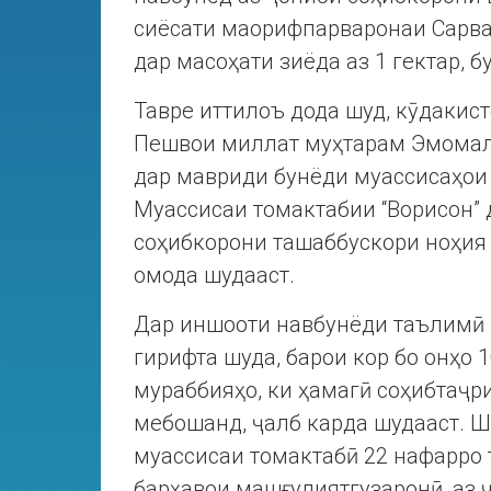
сиёсати маорифпарваронаи Сарв
дар масоҳати зиёда аз 1 гектар, б
Тавре иттилоъ дода шуд, кӯдакис
Пешвои миллат муҳтарам Эмомалӣ
дар мавриди бунёди муассисаҳои 
Муассисаи томактабии “Ворисон” 
соҳибкорони ташаббускори ноҳия
омода шудааст.
Дар иншооти навбунёди таълимӣ 
гирифта шуда, барои кор бо онҳо
мураббияҳо, ки ҳамагӣ соҳибтаҷр
мебошанд, ҷалб карда шудааст. 
муассисаи томактабӣ 22 нафарро 
барҳавои машғулиятгузаронӣ, аз ҷ