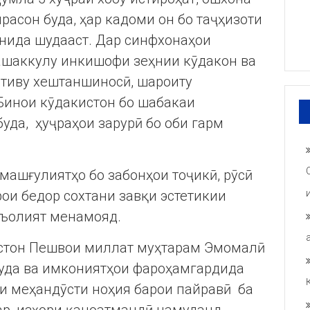
расон буда, ҳар кадоми он бо таҷҳизоти
онида шудааст. Дар синфхонаҳои
ашаккулу инкишофи зеҳнии кӯдакон ва
стиву хештаншиносӣ, шароиту
Бинои кӯдакистон бо шабакаи
уда, ҳуҷраҳои зарурӣ бо оби гарм
машғулиятҳо бо забонҳои тоҷикӣ, рӯсӣ
рои бедор сохтани завқи эстетикии
аъолият менамояд.
истон Пешвои миллат муҳтарам Эмомалӣ
уда ва имкониятҳои фароҳамгардида
ни меҳандӯсти ноҳия барои пайравӣ ба