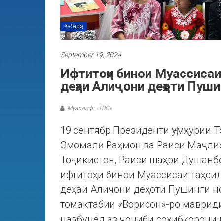
Хабарҳо
September 19, 2024
Ифтитоҳи бинои Муассиса
деҳаи Алиҷони деҳоти Пуши
Муаллиф: «ТВС»
19 сентябр Президенти Ҷумҳурии 
Эмомалӣ Раҳмон ва Раиси Маҷли
Тоҷикистон, Раиси шаҳри Душанб
ифтитоҳи бинои Муассисаи таҳси
деҳаи Алиҷони деҳоти Пушинги н
томактабии «Ворисон»-ро маврид
навбунёд аз ҷониби соҳибкорони 