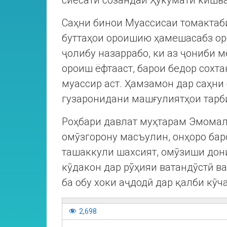
сиёсати созандаи Ҳукумати кишва
Саҳни бинои Муассисаи томактаби
буттаҳои ороишию ҳамешасабз оро
ҷолибу назаррабо, ки аз ҷониби 
ороиш ёфтааст, барои бедор сохт
муассир аст. Ҳамзамон дар саҳни
гузаронидани машғулиятҳои тарби
Роҳбари давлат муҳтарам Эмомал
омӯзгорону масъулин, онҳоро бар
ташаккули шахсият, омӯзиши дон
кӯдакон дар рўҳияи ватандӯстӣ ва
ба обу хоки аҷдодӣ дар қалби кӯч
2,698