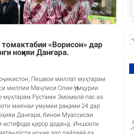
и томактабии «Ворисон» дар
нги ноҳияи Данғара.
Тоҷикистон, Пешвои миллат муҳтарам
си миллии Маҷлиси Олии Ҷумҳурии
е муҳтарам Рустами Эмомалӣ пас аз
лоти миёнаи умумии рақами 24 дар
оҳияи Данғара, бинои Муассисаи
б
и истифода қарор доданд. Иншооти
«
ватандӯсти ноҳия дар пайравӣ аз