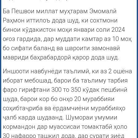
Ба Пешвои миллат муҳтарам Эмомалӣ
Раҳмон иттилоъ дода шуд, ки сохтмони
бинои кӯдакистон моҳи январи соли 2024
оғоз гардида, дар муддати камтар аз 10 моҳ
бо сифати баланд ва шароити замонавӣ
мавриди баҳрабардорӣ қарор дода шуд.
Иншооти навбунёди таълимӣ, ки аз 2 ошёна
иборат мебошад, барои ба таълиму тарбия
фаро гирифтани 300 то 350 кӯдак пешбинӣ
шуда, барои кор бо онҳо 20 мураббияи
соҳибтаҷриба ва ёрдамчиёни мураббияҳо
ҷалб карда шудаанд. Шумораи умумии
кормандон дар муассисаи томактабӣ ҳоло
30 нафарро ташкил дода, дар сурати зиёд