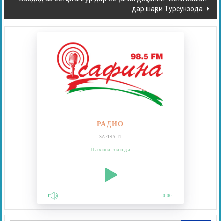
дар шаҳри Турсунзода.
РАДИО
SAFINA.TJ
Пахши зинда
0:00