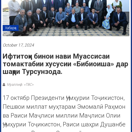
Хабарҳо
October 17, 2024
Ифтитоҳи бинои нави Муассисаи
томактабии хусусии «Бибиоиша» дар
шаҳри Турсунзода.
Муаллиф: «ТВС»
17 октябр Президенти Ҷумҳурии Тоҷикистон,
Пешвои миллат муҳтарам Эмомалӣ Раҳмон
ва Раиси Маҷлиси миллии Маҷлиси Олии
Ҷумҳурии Тоҷикистон, Раиси шаҳри Душанбе