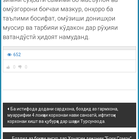
омӯзгорони боғчаи мазкур, онҳоро ба
таълими босифат, омӯзиши донишҳои
муосир ва тарбияи кӯдакон дар рӯҳияи
ватандӯстӣ ҳидоят намуданд.
652
0
0
Ба истифода додани сардхона, боздид аз гармхона,
муаррифии 4 лоиҳаи корхонаи нави саноатӣ, ифтитоҳи
корхонаи хишт ва қубурҳо дар шаҳри Турсунзода.
Боздид аз боғҳои ангур дар Хоҷагии деҳқонии “Боғи Сомон”