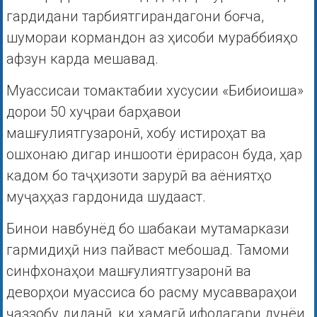
гардидани тарбиятгирандагони боғча,
шумораи кормандон аз ҳисоби мураббияҳо
афзун карда мешавад.
Муассисаи томактабии хусусии «Бибиоиша»
дорои 50 хуҷраи барҳавои
машғулиятгузаронӣ, хобу истироҳат ва
ошхонаю дигар иншооти ёрирасон буда, ҳар
кадом бо таҷҳизоти зарурӣ ва аёниятҳо
муҷаҳҳаз гардонида шудааст.
Бинои навбунёд бо шабакаи мутамаркази
гармидиҳӣ низ пайваст мебошад. Тамоми
синфхонаҳои машғулиятгузаронӣ ва
деворҳои муассиса бо расму мусаввараҳои
ҷаззобу диданӣ, ки ҳамагӣ ифодагари дунёи