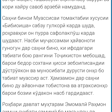
кори хайру савоб арзёбӣ намуданд.
Саҳни бинои Муассисаи томактабии хусусии
«Бибиоиша» сабзу гулкорӣ карда шуда,
роҳравҳои он пурра сафолакпӯш карда
шудааст. Насби муҷассамаи ҳайвоноти
гуногун дар саҳни бино, ки ифодагари
табиати бою рангини Тоҷикистон мебошад,
барои бедор сохтани ҳисси зебоиписандии
дӯстрӯякон ва муносибати дурусти онҳо бо
табиат муассир аст. Ҳамзамон дар саҳни
бино ду айвончаи тобистона ва атраксионҳо
барои бозии кӯдакон насб гардидааст.
Роҳбари давлат муҳтарам Эмомалӣ Раҳмон
зимни суҳбати самимӣ бо масъулон ва