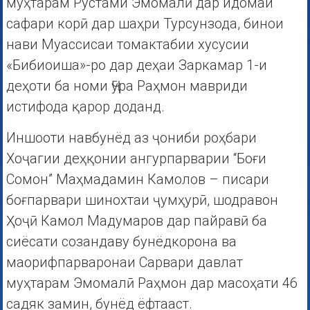
муҳтарам Рустами Эмомалӣ дар идомаи
сафари корӣ дар шаҳри Турсунзода, бинои
нави Муассисаи томактабии хусусии
«Бибиоиша»-ро дар деҳаи Заркамар 1-и
деҳоти ба номи Ҷӯра Раҳмон мавриди
истифода қарор доданд.
Иншооти навбунёд аз ҷониби роҳбари
Хоҷагии деҳқонии ангурпарварии “Боғи
Сомон” Маҳмадамин Камолов – писари
боғпарвари шинохтаи ҷумҳурӣ, шодравон
Ҳоҷӣ Камол Мадумаров дар пайравӣ ба
сиёсати созандаву бунёдкорона ва
маорифпарваронаи Сарвари давлат
муҳтарам Эмомалӣ Раҳмон дар масоҳати 46
садяк замин, бунёд ёфтааст.