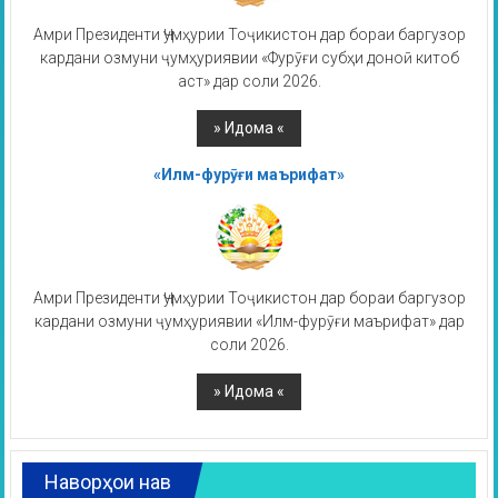
Амри Президенти Ҷумҳурии Тоҷикистон дар бораи баргузор
кардани озмуни ҷумҳуриявии «Фурӯғи субҳи доноӣ китоб
аст» дар соли 2026.
«Илм-фурӯғи маърифат»
Амри Президенти Ҷумҳурии Тоҷикистон дар бораи баргузор
кардани озмуни ҷумҳуриявии «Илм-фурӯғи маърифат» дар
соли 2026.
Наворҳои нав