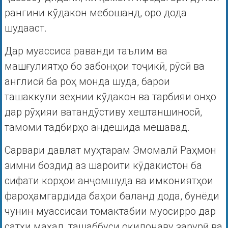
рангини кӯдакон мебошанд, оро дода
шудааст.
Дар муассиса раванди таълим ва
машғулиятҳо бо забонҳои тоҷикӣ, рӯсӣ ва
англисӣ ба роҳ монда шуда, барои
ташаккули зеҳнии кӯдакон ва тарбияи онҳо
дар рӯҳияи ватандӯстиву хештаншиносӣ,
тамоми тадбирҳо андешида мешавад.
Сарвари давлат муҳтарам Эмомалӣ Раҳмон
зимни боздид аз шароити кӯдакистон ба
сифати корҳои анҷомшуда ва имкониятҳои
фароҳамгардида баҳои баланд дода, бунёди
чунин муассисаи томактабии муосирро дар
сатҳи маҳал, ташаббуси оқилонаву зарурӣ ва