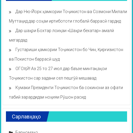
Дар Ню-Йорк ҳамкории Тоҷикистон ва Созмони Милали
Муттаҳид дар соҳаи иртибототи глобалӣ баррасӣ гардид
Дар шаҳри Бохтар лоиҳаи «Шаҳри бехатар» амалӣ
мегардад
Густариши ҳамкории Тоҷикистон бо Чин, Қирғизистон
ва Покистон баррасӣ шуд
ОГОҲӢ! Аз 25 то 27 июл дар баъзе минтақаҳои
Тоҷикистон сар задани сел пешгӯӣ мешавад
Кумаки Президенти Тоҷикистон ба сокинони аз офати
табиӣ зарардидаи ноҳияи Рӯшон расид
Сарлавҳаҳо
Барномаҳо