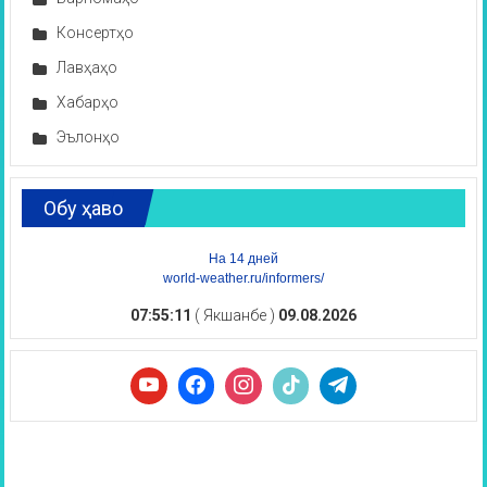
Консертҳо
Лавҳаҳо
Хабарҳо
Эълонҳо
Обу ҳаво
На 14 дней
world-weather.ru/informers/
07:55:12
( Якшанбе )
09.08.2026