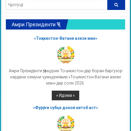
Амри Президенти ҶТ
«Тоҷикистон-Ватани азизи ман»
Амри Президенти Ҷумҳурии Тоҷикистон дар бораи баргузор
кардани озмуни ҷумҳуриявии «Тоҷикистон-Ватани азизи
ман» дар соли 2026.
«Фурӯғи субҳи доноӣ китоб аст»