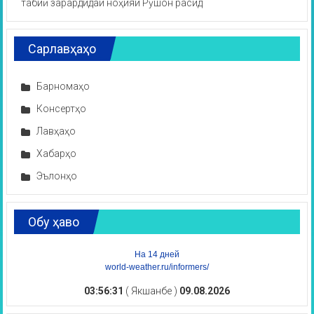
табиӣ зарардидаи ноҳияи Рӯшон расид
Сарлавҳаҳо
Барномаҳо
Консертҳо
Лавҳаҳо
Хабарҳо
Эълонҳо
Обу ҳаво
На 14 дней
world-weather.ru/informers/
03:56:31
( Якшанбе )
09.08.2026