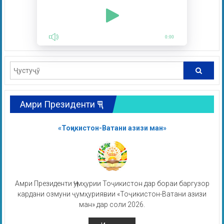
0:00
Амри Президенти ҶТ
«Тоҷикистон-Ватани азизи ман»
Амри Президенти Ҷумҳурии Тоҷикистон дар бораи баргузор
кардани озмуни ҷумҳуриявии «Тоҷикистон-Ватани азизи
ман» дар соли 2026.