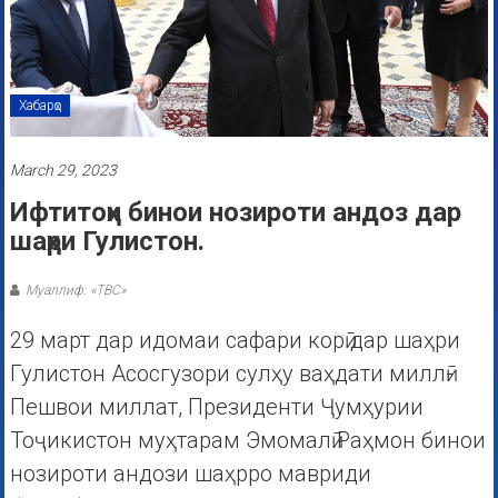
Хабарҳо
March 29, 2023
Ифтитоҳи бинои нозироти андоз дар
шаҳри Гулистон.
Муаллиф: «ТВС»
29 март дар идомаи сафари корӣ дар шаҳри
Гулистон Асосгузори сулҳу ваҳдати миллӣ-
Пешвои миллат, Президенти Ҷумҳурии
Тоҷикистон муҳтарам Эмомалӣ Раҳмон бинои
нозироти андози шаҳрро мавриди