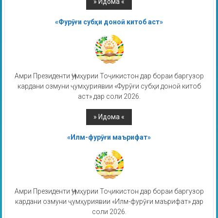
«Фурӯғи субҳи доноӣ китоб аст»
Амри Президенти Ҷумҳурии Тоҷикистон дар бораи баргузор
кардани озмуни ҷумҳуриявии «Фурӯғи субҳи доноӣ китоб
аст» дар соли 2026.
«Илм-фурӯғи маърифат»
Амри Президенти Ҷумҳурии Тоҷикистон дар бораи баргузор
кардани озмуни ҷумҳуриявии «Илм-фурӯғи маърифат» дар
соли 2026.