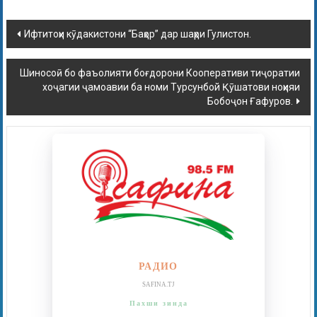
Ифтитоҳи кӯдакистони “Баҳор” дар шаҳри Гулистон.
Шиносоӣ бо фаъолияти боғдорони Кооперативи тиҷоратии
хоҷагии ҷамоавии ба номи Турсунбой Қӯшатови ноҳияи
Бобоҷон Ғафуров.
РАДИО
SAFINA.TJ
Пахши зинда