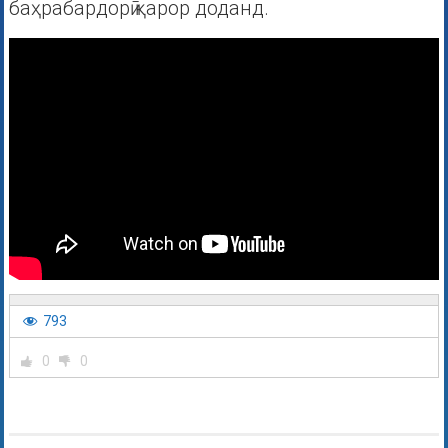
баҳрабардорӣ қарор доданд.
793
0
0