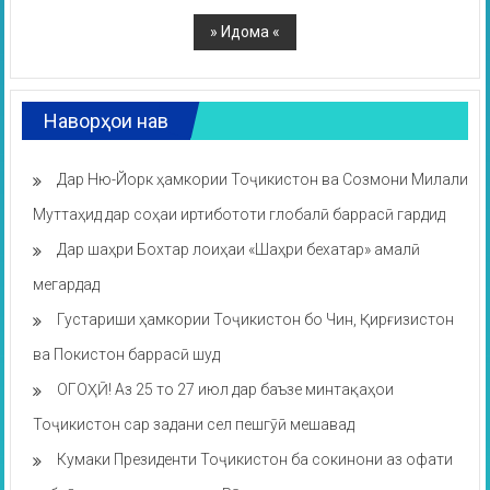
Наворҳои нав
Дар Ню-Йорк ҳамкории Тоҷикистон ва Созмони Милали
Муттаҳид дар соҳаи иртибототи глобалӣ баррасӣ гардид
Дар шаҳри Бохтар лоиҳаи «Шаҳри бехатар» амалӣ
мегардад
Густариши ҳамкории Тоҷикистон бо Чин, Қирғизистон
ва Покистон баррасӣ шуд
ОГОҲӢ! Аз 25 то 27 июл дар баъзе минтақаҳои
Тоҷикистон сар задани сел пешгӯӣ мешавад
Кумаки Президенти Тоҷикистон ба сокинони аз офати