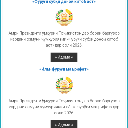
«Фурӯғи субҳи доноӣ китоб аст»
Амри Президенти Ҷумҳурии Тоҷикистон дар бораи баргузор
кардани озмуни ҷумҳуриявии «Фурӯғи субҳи доноӣ китоб
аст» дар соли 2026.
«Илм-фурӯғи маърифат»
Амри Президенти Ҷумҳурии Тоҷикистон дар бораи баргузор
кардани озмуни ҷумҳуриявии «Илм-фурӯғи маърифат» дар
соли 2026.