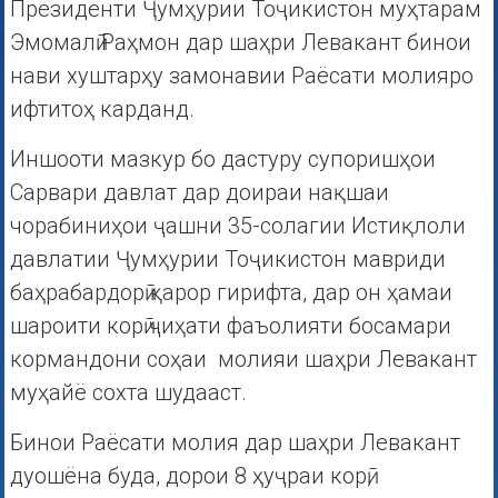
Президенти Ҷумҳурии Тоҷикистон муҳтарам
Эмомалӣ Раҳмон дар шаҳри Левакант бинои
нави хуштарҳу замонавии Раёсати молияро
ифтитоҳ карданд.
Иншооти мазкур бо дастуру супоришҳои
Сарвари давлат дар доираи нақшаи
чорабиниҳои ҷашни 35-солагии Истиқлоли
давлатии Ҷумҳурии Тоҷикистон мавриди
баҳрабардорӣ қарор гирифта, дар он ҳамаи
шароити корӣ ҷиҳати фаъолияти босамари
кормандони соҳаи молияи шаҳри Левакант
муҳайё сохта шудааст.
Бинои Раёсати молия дар шаҳри Левакант
дуошёна буда, дорои 8 ҳуҷраи корӣ,