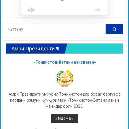
0:00
Амри Президенти ҶТ
«Тоҷикистон-Ватани азизи ман»
Амри Президенти Ҷумҳурии Тоҷикистон дар бораи баргузор
кардани озмуни ҷумҳуриявии «Тоҷикистон-Ватани азизи
ман» дар соли 2026.