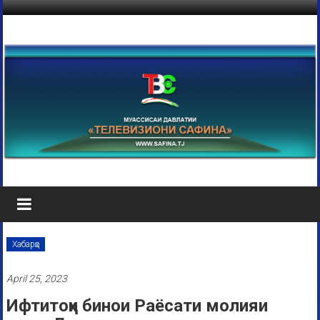
Хабарҳо
April 25, 2023
Ифтитоҳи бинои Раёсати молияи