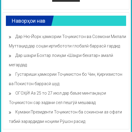
Наворҳои нав
Дар Ню-Йорк ҳамкории Тоҷикистон ва Созмони Милали
Муттаҳид дар соҳаи иртибототи глобалӣ баррасӣ гардид
Дар шаҳри Бохтар лоиҳаи «Шаҳри бехатар» амалӣ
мегардад
Густариши ҳамкории Тоҷикистон бо Чин, Қирғизистон
ва Покистон баррасӣ шуд
ОГОҲӢ! Аз 25 то 27 июл дар баъзе минтақаҳои
Тоҷикистон сар задани сел пешгӯӣ мешавад
Кумаки Президенти Тоҷикистон ба сокинони аз офати
табиӣ зарардидаи ноҳияи Рӯшон расид