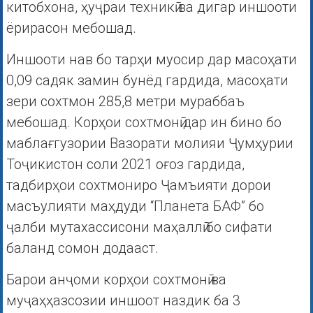
китобхона, ҳуҷраи техникӣ ва дигар иншооти
ёрирасон мебошад.
Иншооти нав бо тарҳи муосир дар масоҳати
0,09 садяк замин бунёд гардида, масоҳати
зери сохтмон 285,8 метри мураббаъ
мебошад. Корҳои сохтмонӣ дар ин бино бо
маблағгузории Вазорати молияи Ҷумҳурии
Тоҷикистон соли 2021 оғоз гардида,
тадбирҳои сохтмониро Ҷамъияти дорои
масъулияти маҳдуди “Планета БАФ” бо
ҷалби мутахассисони маҳаллӣ бо сифати
баланд сомон додааст.
Барои анҷоми корҳои сохтмонӣ ва
муҷаҳҳазсозии иншоот наздик ба 3