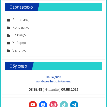
Сарлавҳаҳо
Барномаҳо
Консертҳо
Лавҳаҳо
Хабарҳо
Эълонҳо
Обу ҳаво
На 14 дней
world-weather.ru/informers/
08:35:49
( Якшанбе )
09.08.2026