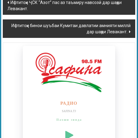
Ифтитоҳи ҶСК “Азот” пас аз таъмиру навсозӣ дар шаҳри
Левакант.
Ифтитоҳи бинои шуъбаи Кумитаи давлатии амнияти миллӣ
дар шаҳри Левакант.
РАДИО
SAFINA.TJ
Пахши зинда