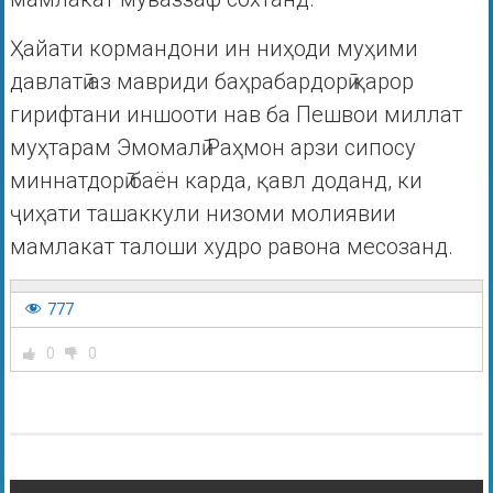
Ҳайати кормандони ин ниҳоди муҳими
давлатӣ аз мавриди баҳрабардорӣ қарор
гирифтани иншооти нав ба Пешвои миллат
муҳтарам Эмомалӣ Раҳмон арзи сипосу
миннатдорӣ баён карда, қавл доданд, ки
ҷиҳати ташаккули низоми молиявии
мамлакат талоши худро равона месозанд.
777
0
0