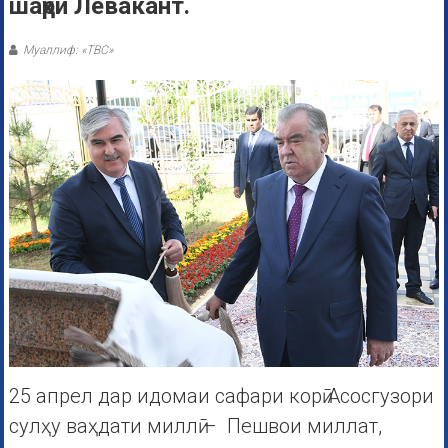
шаҳри Левакант.
Муаллиф: «ТВС»
25 апрел дар идомаи сафари корӣ Асосгузори
сулҳу ваҳдати миллӣ – Пешвои миллат,