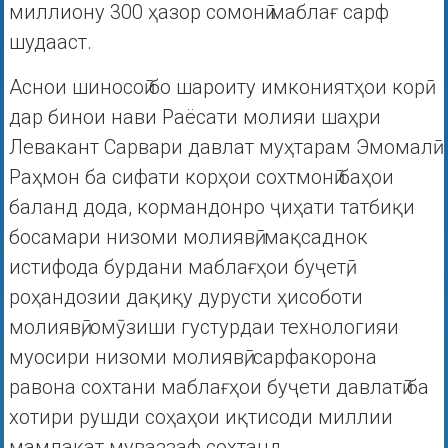
миллиону 300 ҳазор сомонӣ маблағ сарф
шудааст.
Аснои шиносоӣ бо шароиту имкониятҳои корӣ
дар бинои нави Раёсати молияи шаҳри
Левакант Сарвари давлат муҳтарам Эмомалӣ
Раҳмон ба сифати корҳои сохтмонӣ баҳои
баланд дода, кормандонро ҷиҳати татбиқи
босамари низоми молиявӣ, мақсаднок
истифода бурдани маблағҳои буҷетӣ,
роҳандозии дақиқу дурусти ҳисоботи
молиявӣ, омӯзиши густурдаи технологияи
муосири низоми молиявӣ, сарфакорона
равона сохтани маблағҳои буҷети давлатӣ ба
хотири рушди соҳаҳои иқтисоди миллии
мамлакат муваззаф сохтанд.