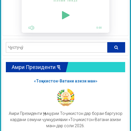
Пахши зинда
0:00
Амри Президенти ҶТ
«Тоҷикистон-Ватани азизи ман»
Амри Президенти Ҷумҳурии Тоҷикистон дар бораи баргузор
кардани озмуни ҷумҳуриявии «Тоҷикистон-Ватани азизи
ман» дар соли 2026.