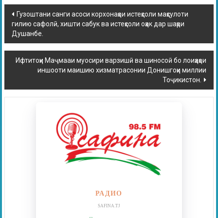
Гузоштани санги асоси корхонаҳои истеҳсоли маҳсулоти
гилию сафолӣ, хишти сабук ва истеҳсоли оҳак дар шаҳри
Душанбе.
Ифтитоҳи Маҷмааи муосири варзишӣ ва шиносоӣ бо лоиҳаҳои
иншооти маишию хизматрасонии Донишгоҳи миллии
Тоҷикистон.
РАДИО
SAFINA.TJ