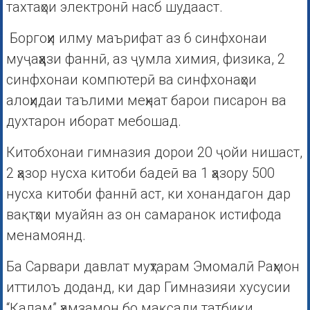
тахтаҳои электронӣ насб шудааст.
Боргоҳи илму маърифат аз 6 синфхонаи
муҷаҳҳази фаннӣ, аз ҷумла химия, физика, 2
синфхонаи компютерӣ ва синфхонаҳои
алоҳидаи таълими меҳнат барои писарон ва
духтарон иборат мебошад.
Китобхонаи гимназия дорои 20 ҷойи нишаст,
2 ҳазор нусха китоби бадеӣ ва 1 ҳазору 500
нусха китоби фаннӣ аст, ки хонандагон дар
вақтҳои муайян аз он самаранок истифода
менамоянд.
Ба Сарвари давлат муҳтарам Эмомалӣ Раҳмон
иттилоъ доданд, ки дар Гимназияи хусусии
“Қалам” ҳамзамон бо мақсади татбиқи