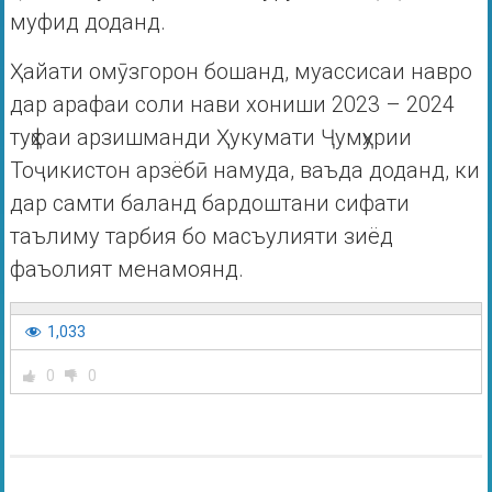
муфид доданд.
Ҳайати омӯзгорон бошанд, муассисаи навро
дар арафаи соли нави хониши 2023 – 2024
туҳфаи арзишманди Ҳукумати Ҷумҳурии
Тоҷикистон арзёбӣ намуда, ваъда доданд, ки
дар самти баланд бардоштани сифати
таълиму тарбия бо масъулияти зиёд
фаъолият менамоянд.
1,033
0
0