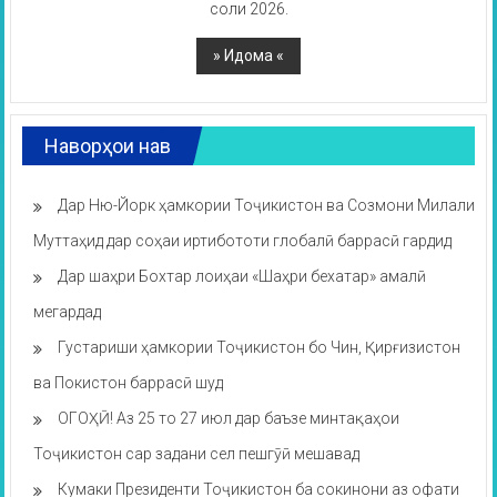
соли 2026.
Наворҳои нав
Дар Ню-Йорк ҳамкории Тоҷикистон ва Созмони Милали
Муттаҳид дар соҳаи иртибототи глобалӣ баррасӣ гардид
Дар шаҳри Бохтар лоиҳаи «Шаҳри бехатар» амалӣ
мегардад
Густариши ҳамкории Тоҷикистон бо Чин, Қирғизистон
ва Покистон баррасӣ шуд
ОГОҲӢ! Аз 25 то 27 июл дар баъзе минтақаҳои
Тоҷикистон сар задани сел пешгӯӣ мешавад
Кумаки Президенти Тоҷикистон ба сокинони аз офати