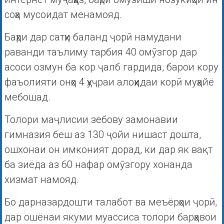
соҳа мусоидат менамояд.
Баҳри дар сатҳи баланд ҷорӣ намудани
раванди таълиму тарбия 40 омӯзгор дар
асоси озмун ба кор ҷалб гардида, барои кору
фаъолияти онҳо 4 ҳуҷраи алоҳидаи корӣ муҳайё
мебошад.
Толори маҷлисии зебову замонавии
гимназия беш аз 130 ҷойи нишаст дошта,
ошхонаи он имконият дорад, ки дар як вақт
ба зиёда аз 60 нафар омӯзгору хонанда
хизмат намояд.
Бо дарназардошти талабот ва меъёрҳои ҷорӣ,
дар ошёнаи якуми муассиса толори барҳавои