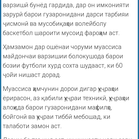
варзишӣ бунёд гардида, дар он имконияти
зарурӣ барои гузаронидани дарси тарбияи
ҷисмонӣ ва мусобиқаҳои волейболу
баскетбол шароити мусоид фароҳам аст.
Ҳамзамон дар ошёнаи чоруми муассиса
майдончаи варзишии болокушода барои
бозии футболи хурд сохта шудааст, ки 60
ҷойи нишаст дорад.
Муассиса ҳамчунин дорои дигар ҳуҷраҳои
ёрирасон, аз қабили ҳуҷраи техникӣ, ҳуҷраҳои
алоҳида барои гузаронидани маҳфилҳо,
бойгонӣ ва ҳуҷраи тиббӣ мебошад, ки
талаботи замон аст.