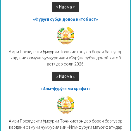
«Фурӯғи субҳи доноӣ китоб аст»
Амри Президенти Ҷумҳурии Тоҷикистон дар бораи баргузор
кардани озмуни ҷумҳуриявии «Фурӯғи субҳи доноӣ китоб
аст» дар соли 2026.
«Илм-фурӯғи маърифат»
Амри Президенти Ҷумҳурии Тоҷикистон дар бораи баргузор
кардани озмуни ҷумҳуриявии «Илм-фурӯғи маърифат» дар