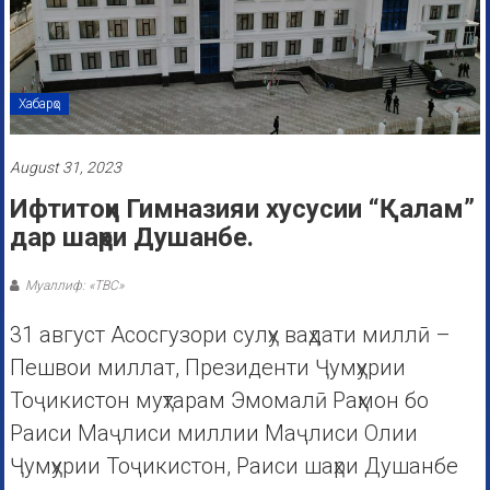
Хабарҳо
August 31, 2023
Ифтитоҳи Гимназияи хусусии “Қалам”
дар шаҳри Душанбе.
Муаллиф: «ТВС»
31 август Асосгузори сулҳу ваҳдати миллӣ –
Пешвои миллат, Президенти Ҷумҳурии
Тоҷикистон муҳтарам Эмомалӣ Раҳмон бо
Раиси Маҷлиси миллии Маҷлиси Олии
Ҷумҳурии Тоҷикистон, Раиси шаҳри Душанбе