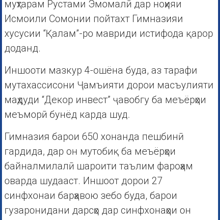
муҳтарам Рустами Эмомалӣ дар ноҳияи
Исмоили Сомонии пойтахт Гимназияи
хусусии “Қалам”-ро мавриди истифода қарор
доданд.
Иншооти мазкур 4-ошёна буда, аз тарафи
мутахассисони Ҷамъияти дорои масъулияти
маҳдуди “Декор инвест” ҷавобгу ба меъёрҳои
меъморӣ бунёд карда шуд.
Гимназия барои 650 хонанда пешбинӣ
гардида, дар он мутобиқ ба меъёрҳои
байналмилалӣ шароити таълим фароҳам
оварда шудааст. Иншоот дорои 27
синфхонаи барҳавою зебо буда, барои
гузаронидани дарсҳо дар синфхонаҳои он