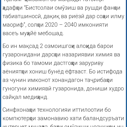
ҳадафҳои “Бистсолаи омӯзиш ва рушди фанҳои
табиатшиносӣ, дақиқ ва риёзӣ дар соҳаи илму
маориф”, солҳои 2020 – 2040 имконияти
васеъ муҳайё мебошад.
Бо ин мақсад 2 озмоишгоҳи алоҳида барои
гузаронидани дарсҳои назариявии химия ва
физика бо тамоми дастгоҳҳои заруриву
аёниятҳои хониш бунёд ёфтааст. Бо истифода
аз чунин имконот хонандагон таҷрибаҳои
гуногуни химиявӣ гузаронида, дониши худро
сайқал медиҳанд.
Синфхонаҳои технологияи иттилоотии бо
компютерҳои замонавию хати баландсуръати
интернет муҷаҳҳаз, баҳри омӯзиши нозукиҳои ин