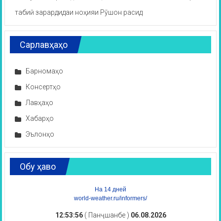
табиӣ зарардидаи ноҳияи Рӯшон расид
Сарлавҳаҳо
Барномаҳо
Консертҳо
Лавҳаҳо
Хабарҳо
Эълонҳо
Обу ҳаво
На 14 дней
world-weather.ru/informers/
12:53:56
( Панҷшанбе )
06.08.2026