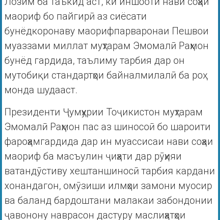
Лозим ба таъкид аст, ки иншооти нави соҳаи
маориф бо пайгирӣ аз сиёсати
бунёдкоронаву маорифпарваронаи Пешвои
муаззами миллат муҳтарам Эмомалӣ Раҳмон
бунёд гардида, таълиму тарбия дар он
мутобиқи стандартҳои байналмилалӣ ба роҳ
монда шудааст.
Президенти Ҷумҳурии Тоҷикистон муҳтарам
Эмомалӣ Раҳмон пас аз шиносоӣ бо шароити
фароҳамгардида дар ин муассисаи нави соҳаи
маориф ба масъулин ҷиҳати дар рӯҳияи
ватандӯстиву хештаншиносӣ тарбия кардани
хонандагон, омӯзиши илмҳои замони муосир
ва баланд бардоштани малакаи забондонии
ҷавонону наврасон дастуру маслиҳатҳои