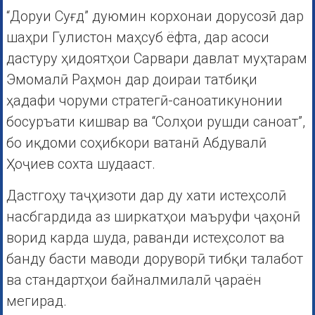
“Доруи Суғд” дуюмин корхонаи дорусозӣ дар
шаҳри Гулистон маҳсуб ёфта, дар асоси
дастуру ҳидоятҳои Сарвари давлат муҳтарам
Эмомалӣ Раҳмон дар доираи татбиқи
ҳадафи чоруми стратегӣ-саноатикунонии
босуръати кишвар ва “Солҳои рушди саноат”,
бо иқдоми соҳибкори ватанӣ Абдувалӣ
Ҳоҷиев сохта шудааст.
Дастгоҳу таҷҳизоти дар ду хати истеҳсолӣ
насбгардида аз ширкатҳои маъруфи ҷаҳонӣ
ворид карда шуда, раванди истеҳсолот ва
банду басти маводи доруворӣ тибқи талабот
ва стандартҳои байналмилалӣ ҷараён
мегирад.