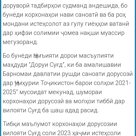
доруворӣ тадбирҳои судманд андешида, бо
бунёди корхонаҳои нави саноатӣ ва ба роҳ
мондани истеҳсолот аз гулу гиёҳҳои ватанӣ
дар ҳифзи солимии ҷомеа нақши муассир
мегузоранд.
Бо бунёди Ҷамъияти дорои масъулияти
маҳдуди “Доруи Суғд”, ки ба амалишавии
Барномаи давлатии рушди саноати дорусозӣ
дар Ҷумҳурии Тоҷикистон барои солҳои 2021-
2025” мусоидат мекунад, шумораи
корхонаҳои дорусозӣ ва молҳои тиббӣ дар
вилояти Суғд ба шаш адад расид.
Тибқи маълумот корхонаҳои дорусозии
вилояти Суғд соли 2023 ҳаҷми истеҳсоли