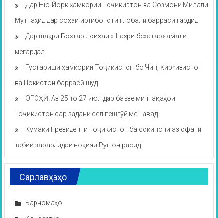
Дар Ню-Йорк ҳамкории Тоҷикистон ва Созмони Милали
Муттаҳид дар соҳаи иртибототи глобалӣ баррасӣ гардид
Дар шаҳри Бохтар лоиҳаи «Шаҳри бехатар» амалӣ
мегардад
Густариши ҳамкории Тоҷикистон бо Чин, Қирғизистон
ва Покистон баррасӣ шуд
ОГОҲӢ! Аз 25 то 27 июл дар баъзе минтақаҳои
Тоҷикистон сар задани сел пешгӯӣ мешавад
Кумаки Президенти Тоҷикистон ба сокинони аз офати
табиӣ зарардидаи ноҳияи Рӯшон расид
Сарлавҳаҳо
Барномаҳо