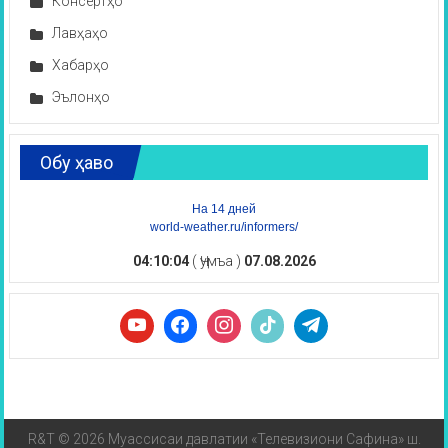
Консертҳо
Лавҳаҳо
Хабарҳо
Эълонҳо
Обу ҳаво
На 14 дней
world-weather.ru/informers/
04:10:04
( Ҷумъа )
07.08.2026
R&T © 2026 Муассисаи давлатии «Телевизиони Сафина» ш.