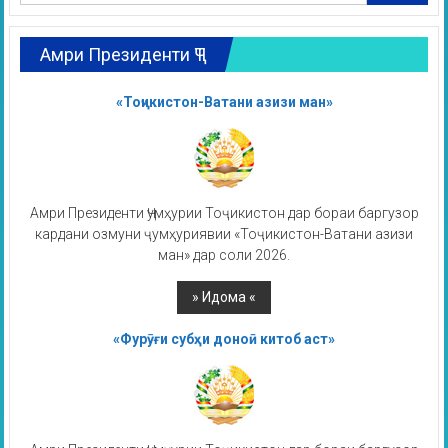
Амри Президенти ҶТ
«Тоҷикистон-Ватани азизи ман»
Амри Президенти Ҷумҳурии Тоҷикистон дар бораи баргузор
кардани озмуни ҷумҳуриявии «Тоҷикистон-Ватани азизи
ман» дар соли 2026.
«Фурӯғи субҳи доноӣ китоб аст»