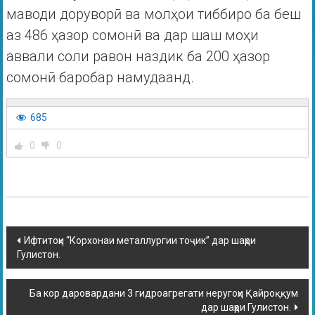
маводи доруворӣ ва молҳои тиббиро ба беш
аз 486 ҳазор сомонӣ ва дар шаш моҳи
аввали соли равон наздик ба 200 ҳазор
сомонӣ баробар намудаанд.
685
0
0
Ифтитоҳи “Корхонаи металлургии тоҷик” дар шаҳри
Гулистон.
Ба кор даровардани 3 гидроагрегати неругоҳи Қайроққум
дар шаҳри Гулистон.