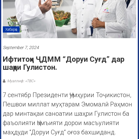
Хабарҳо
September 7, 2024
Ифтитоҳи ҶДММ “Доруи Суғд” дар
шаҳри Гулистон.
Муаллиф: «ТВС»
7 сентябр Президенти Ҷумҳурии Тоҷикистон,
Пешвои миллат муҳтарам Эмомалӣ Раҳмон
дар минтақаи саноатии шаҳри Гулистон ба
фаъолияти Ҷамъияти дорои масъулияти
маҳдуди “Доруи Суғд” оғоз бахшиданд.