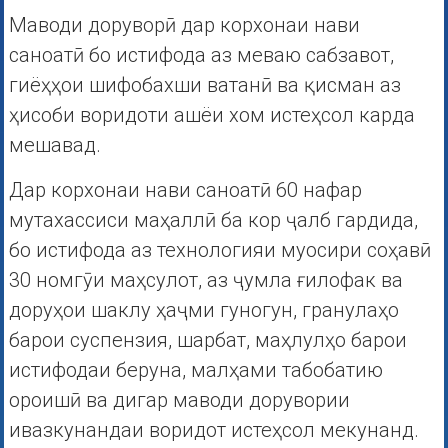
Маводи доруворӣ дар корхонаи нави
саноатӣ бо истифода аз меваю сабзавот,
гиёҳҳои шифобахши ватанӣ ва қисман аз
ҳисоби воридоти ашёи хом истеҳсол карда
мешавад.
Дар корхонаи нави саноатӣ 60 нафар
мутахассиси маҳаллӣ ба кор ҷалб гардида,
бо истифода аз технологияи муосири соҳавӣ
30 номгӯи маҳсулот, аз ҷумла ғилофак ва
доруҳои шаклу ҳаҷми гуногун, гранулаҳо
барои суспензия, шарбат, маҳлулҳо барои
истифодаи беруна, малҳами табобатию
ороишӣ ва дигар маводи дорувории
ивазкунандаи воридот истеҳсол мекунанд.