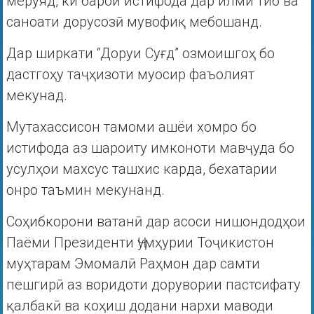
мерӯяд, ки барои истифода дар илми тиб ва
саноати дорусозӣ мувофиқ мебошанд.
Дар ширкати “Доруи Суғд” озмоишгоҳ бо
дастгоҳу таҷҳизоти муосир фаъолият
мекунад.
Мутахассисон тамоми ашёи хомро бо
истифода аз шароиту имконоти мавҷуда бо
усулҳои махсус ташхис карда, бехатарии
онро таъмин мекунанд.
Соҳибкорони ватанӣ дар асоси нишондодҳои
Паёми Президенти Ҷумҳурии Тоҷикистон
муҳтарам Эмомалӣ Раҳмон дар самти
пешгирӣ аз воридоти дорувории пастсифату
қалбакӣ ва коҳиш додани нархи маводи