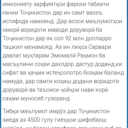
имконияту зарфиятҳои фарохи табиати
ғании Тоҷикистон дар ин самт васеъ
истифода намоянд. Дар асоси маълумотҳои
оморӣ воридоти маводи доруворӣ ба
Тоҷикистон дар як сол 92 млн долларро
ташкил менамояд. Аз ин лиҳоз Сарвари
давлат муҳтарам Эмомалӣ Раҳмон ба
масъулини соҳаи дахлдор дастур доданд,ки
сифат ва ҳаҷми истеҳсолотро бозҳам баланд
намуда, дар самти коҳиш додани воридоти
доруворӣ ва таъсиси ҷойҳои нави корӣ
саҳми муносиб гузоранд.
Тибқи маълумот имрӯз дар Тоҷикистон
зиёда аз 4500 гулу гиёҳҳои шифобахш