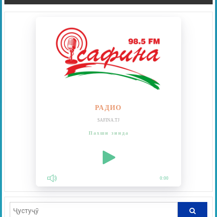
РАДИО
SAFINA.TJ
Пахши зинда
0:00