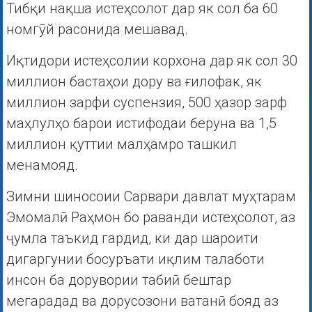
Тибқи нақша истеҳсолот дар як сол ба 60
номгӯй расонида мешавад.
Иқтидори истеҳсолии корхона дар як сол 30
миллион бастаҳои дору ва ғилофак, як
миллион зарфи суспензия, 500 ҳазор зарф
маҳлулҳо барои истифодаи беруна ва 1,5
миллион қуттии малҳамро ташкил
менамояд.
Зимни шиносоии Сарвари давлат муҳтарам
Эмомалӣ Раҳмон бо раванди истеҳсолот, аз
ҷумла таъкид гардид, ки дар шароити
дигаргунии босуръати иқлим талаботи
инсон ба дорувории табиӣ бештар
мегарадад ва дорусозони ватанӣ бояд аз