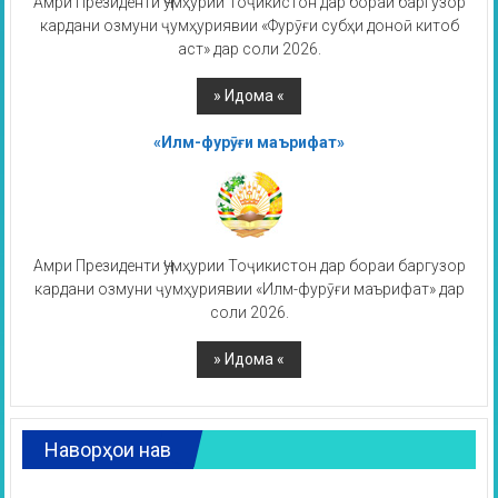
Амри Президенти Ҷумҳурии Тоҷикистон дар бораи баргузор
кардани озмуни ҷумҳуриявии «Фурӯғи субҳи доноӣ китоб
аст» дар соли 2026.
«Илм-фурӯғи маърифат»
Амри Президенти Ҷумҳурии Тоҷикистон дар бораи баргузор
кардани озмуни ҷумҳуриявии «Илм-фурӯғи маърифат» дар
соли 2026.
Наворҳои нав