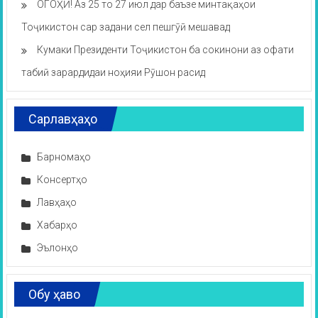
ОГОҲӢ! Аз 25 то 27 июл дар баъзе минтақаҳои
Тоҷикистон сар задани сел пешгӯӣ мешавад
Кумаки Президенти Тоҷикистон ба сокинони аз офати
табиӣ зарардидаи ноҳияи Рӯшон расид
Сарлавҳаҳо
Барномаҳо
Консертҳо
Лавҳаҳо
Хабарҳо
Эълонҳо
Обу ҳаво