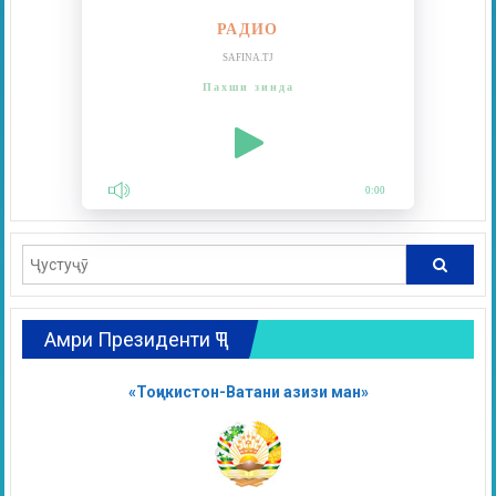
РАДИО
SAFINA.TJ
Пахши зинда
0:00
Амри Президенти ҶТ
«Тоҷикистон-Ватани азизи ман»