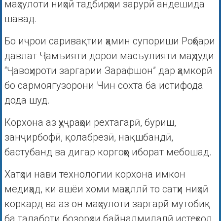
маҳсулоти ниҳоӣ тадбирҳои зарурӣ андешида
шавад.
Бо иҷрои саривақтии ҳамин супориши Роҳбари
давлат Ҷамъияти дорои масъулияти маҳдуди
“Ҷавоҳироти заргарии Зарафшон” дар ҳамкорӣ
бо сармоягузорони Чин сохта ба истифода
дода шуд.
Корхона аз ҳуҷраҳои рехтагарӣ, буриш,
занҷирбофӣ, қолабрезӣ, нақшбандӣ,
бастубанд ва дигар коргоҳҳо иборат мебошад.
Хатҳои нави технологии корхона имкон
медиҳад, ки ашёи хоми маҳаллӣ то сатҳи ниҳоӣ
коркард ва аз он маҳсулоти заргарӣ мутобиқ
ба талаботи бозорҳои байналмилалӣ истеҳсол