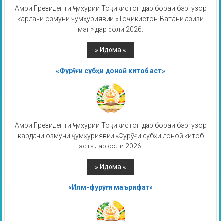
Амри Президенти Ҷумҳурии Тоҷикистон дар бораи баргузор
кардани озмуни ҷумҳуриявии «Тоҷикистон-Ватани азизи
ман» дар соли 2026.
«Фурӯғи субҳи доноӣ китоб аст»
Амри Президенти Ҷумҳурии Тоҷикистон дар бораи баргузор
кардани озмуни ҷумҳуриявии «Фурӯғи субҳи доноӣ китоб
аст» дар соли 2026.
«Илм-фурӯғи маърифат»