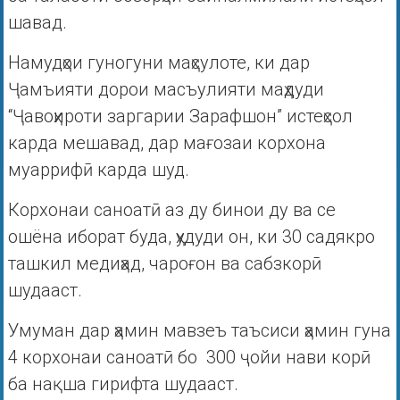
шавад.
Намудҳои гуногуни маҳсулоте, ки дар
Ҷамъияти дорои масъулияти маҳдуди
“Ҷавоҳироти заргарии Зарафшон” истеҳсол
карда мешавад, дар мағозаи корхона
муаррифӣ карда шуд.
Корхонаи саноатӣ аз ду бинои ду ва се
ошёна иборат буда, ҳудуди он, ки 30 садякро
ташкил медиҳад, чароғон ва сабзкорӣ
шудааст.
Умуман дар ҳамин мавзеъ таъсиси ҳамин гуна
4 корхонаи саноатӣ бо 300 ҷойи нави корӣ
ба нақша гирифта шудааст.