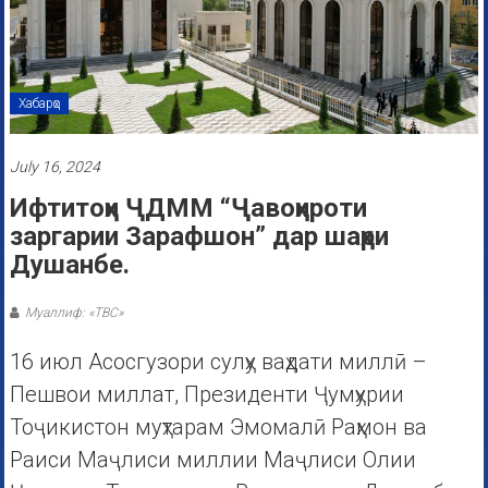
Хабарҳо
July 16, 2024
Ифтитоҳи ҶДММ “Ҷавоҳироти
заргарии Зарафшон” дар шаҳри
Душанбе.
Муаллиф: «ТВС»
16 июл Асосгузори сулҳу ваҳдати миллӣ –
Пешвои миллат, Президенти Ҷумҳурии
Тоҷикистон муҳтарам Эмомалӣ Раҳмон ва
Раиси Маҷлиси миллии Маҷлиси Олии