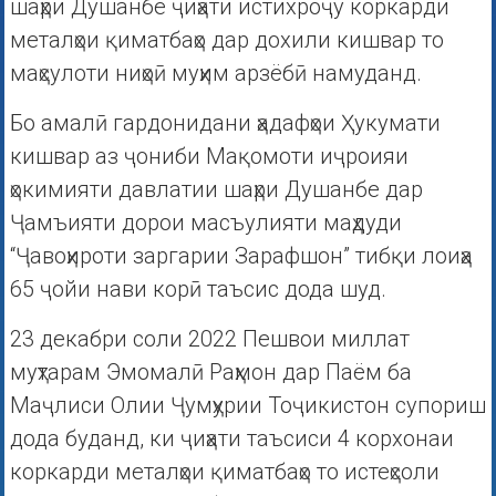
шаҳри Душанбе ҷиҳати истихроҷу коркарди
металҳои қиматбаҳо дар дохили кишвар то
маҳсулоти ниҳоӣ муҳим арзёбӣ намуданд.
Бо амалӣ гардонидани ҳадафҳои Ҳукумати
кишвар аз ҷониби Мақомоти иҷроияи
ҳокимияти давлатии шаҳри Душанбе дар
Ҷамъияти дорои масъулияти маҳдуди
“Ҷавоҳироти заргарии Зарафшон” тибқи лоиҳа
65 ҷойи нави корӣ таъсис дода шуд.
23 декабри соли 2022 Пешвои миллат
муҳтарам Эмомалӣ Раҳмон дар Паём ба
Маҷлиси Олии Ҷумҳурии Тоҷикистон супориш
дода буданд, ки ҷиҳати таъсиси 4 корхонаи
коркарди металҳои қиматбаҳо то истеҳсоли