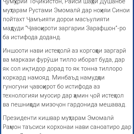
Ҷумҳурии Тоҷикистон, Раиси шаҳри Душанбе
муҳтарам Рустами Эмомалӣ дар ноҳияи Синои
пойтахт Ҷамъияти дорои масъулияти
маҳдуди “Ҷавоҳироти заргарии Зарафшон”-ро
ба истифода доданд.
Иншооти нави истеҳсолӣ аз коргоҳҳои заргарӣ
ва маркази фурӯши тилло иборат буда, дар
як сол иқтидор дорад то як тонна тиллоро
коркард намояд. Минбаъд намудҳои
гуногуни ҷавоҳирот бо истифода аз
технологияи муосир дар ҳамин ҷой истеҳсол
ва пешниҳоди мизоҷон гардонида мешавад.
Президенти кишвар муҳтарам Эмомалӣ
Раҳмон таъсиси корхонаи нави саноатиро дар