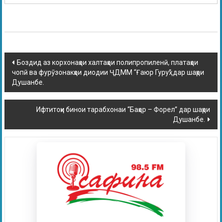
Боздид аз корхонаҳои халтаҳои полипропиленӣ, платаҳои
чопӣ ва фурӯзонакҳои диодии ҶДММ “Ғаюр Гуруҳ” дар шаҳри
Душанбе.
Ифтитоҳи бинои тарабхонаи “Баҳор – Форел” дар шаҳри
Душанбе.