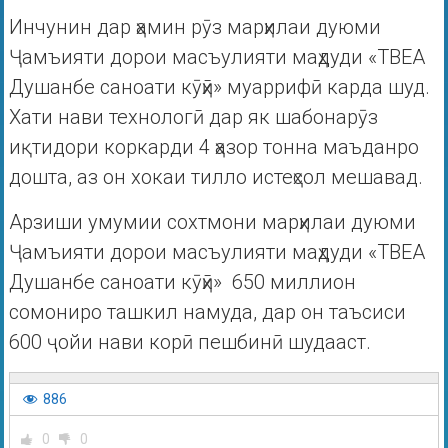
Инчунин дар ҳамин рӯз марҳилаи дуюми
Ҷамъияти дорои масъулияти маҳдуди «ТВЕА
Душанбе саноати кӯҳӣ» муаррифӣ карда шуд.
Хати нави технологӣ дар як шабонарӯз
иқтидори коркарди 4 ҳазор тонна маъданро
дошта, аз он хокаи тилло истеҳсол мешавад.
Арзиши умумии сохтмони марҳилаи дуюми
Ҷамъияти дорои масъулияти маҳдуди «ТВЕА
Душанбе саноати кӯҳӣ» 650 миллион
сомониро ташкил намуда, дар он таъсиси
600 ҷойи нави корӣ пешбинӣ шудааст.
886
0
0