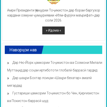
Амри Президенти Ҷумҳурии Тоҷикистон дар бораи баргузор
кардани озмуни ҷумҳуриявии «Илм-фурӯғи маърифат» дар
соли 2026.
Наворҳои нав
Дар Ню-Йорк ҳамкории Тоҷикистон ва Созмони Милали
Муттаҳид дар соҳаи иртибототи глобалӣ баррасӣ гардид
Дар шаҳри Бохтар лоиҳаи «Шаҳри бехатар» амалӣ
мегардад
Густариши ҳамкории Тоҷикистон бо Чин, Қирғизистон
ва Покистон баррасӣ шуд