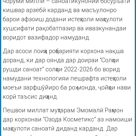
чоруми миллӣ – саноатикунонии босуръати
кишвар арзёбӣ карданд ва масъулонро
барои афзоиш додани истеҳсоли маҳсулоти
хушсифати рақобатпазир ва ивазкунандаи
воридот вазифадор намуданд.
Дар асоси лоиҳа роҳбарияти корхона нақша
доранд, ки дар оянда дар доираи “Солҳои
рушди саноат” солҳои 2022-2026 бо ворид
намудани технологияи пешрафта истеҳсоли
моеъи зарфшӯйиро ба роҳ монда, ҷойҳои нави
корӣ таъсис диҳанд.
Пешвои миллат муҳтарам Эмомалӣ Раҳмон
дар корхонаи “Озода Косметикс” аз намоиши
маҳсулоти саноатӣ диданд карданд. Дар