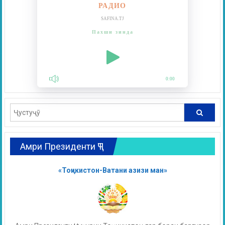
РАДИО
SAFINA.TJ
Пахши зинда
0:00
Амри Президенти ҶТ
«Тоҷикистон-Ватани азизи ман»