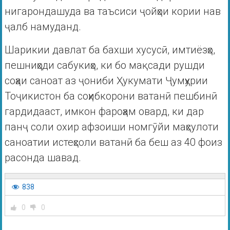
нигарондашуда ва таъсиси ҷойҳои кории нав
ҷалб намуданд.
Шарикии давлат ба бахши хусусӣ, имтиёзҳо,
пешниҳоди сабукиҳо, ки бо мақсади рушди
соҳаи саноат аз ҷониби Ҳукумати Ҷумҳурии
Тоҷикистон ба соҳибкорони ватанӣ пешбинӣ
гардидааст, имкон фароҳам овард, ки дар
панҷ соли охир афзоиши номгӯйи маҳсулоти
саноатии истеҳсоли ватанӣ ба беш аз 40 фоиз
расонда шавад.
838
0
0