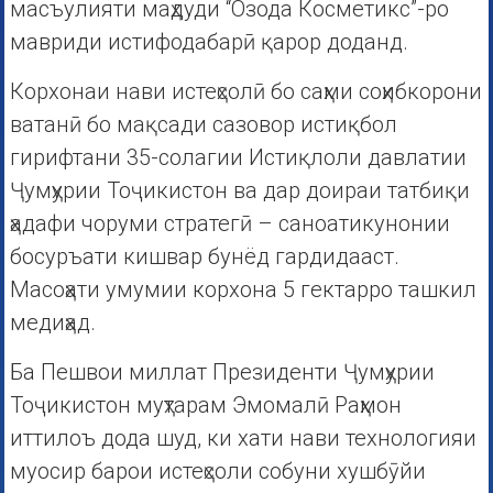
масъулияти маҳдуди “Озода Косметикс”-ро
мавриди истифодабарӣ қарор доданд.
Корхонаи нави истеҳсолӣ бо саҳми соҳибкорони
ватанӣ бо мақсади сазовор истиқбол
гирифтани 35-солагии Истиқлоли давлатии
Ҷумҳурии Тоҷикистон ва дар доираи татбиқи
ҳадафи чоруми стратегӣ – саноатикунонии
босуръати кишвар бунёд гардидааст.
Масоҳати умумии корхона 5 гектарро ташкил
медиҳад.
Ба Пешвои миллат Президенти Ҷумҳурии
Тоҷикистон муҳтарам Эмомалӣ Раҳмон
иттилоъ дода шуд, ки хати нави технологияи
муосир барои истеҳсоли собуни хушбӯйи