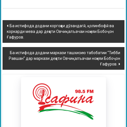
Ба истифода додани коргоҳҳои дӯзандагӣ, қолинбофӣ ва
коркарди мева дар деҳоти Овчиқалъачаи ноҳияи Бобоҷон
Ғафуров.
Ба истифода додани маркази ташхисию табобатии “Тибби
Равшан” дар маркази деҳоти Овчиқалъачаи ноҳияи Бобоҷон
Ғафуров.