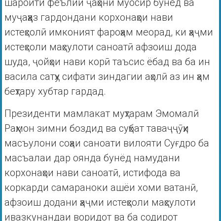
шароити феълии ҷаҳони муосир бунёд ва
муҷаҳҳаз гардондани корхонаҳои нави
истеҳсолӣ имконият фароҳам меорад, ки ҳаҷми
истеҳсоли маҳсулоти саноатӣ афзоиш дода
шуда, ҷойҳои нави корӣ таъсис ёбад ва ба ин
васила сатҳу сифати зиндагии аҳолӣ аз ин ҳам
беҳтару хубтар гардад.
Президенти мамлакат муҳтарам Эмомалӣ
Раҳмон зимни боздид ва суҳбат таваҷҷӯҳи
масъулони соҳаи саноати вилояти Суғдро ба
масъалаи дар оянда бунёд намудани
корхонаҳои нави саноатӣ, истифода ва
коркарди самараноки ашёи хоми ватанӣ,
афзоиш додани ҳаҷми истеҳсоли маҳсулоти
ивазкунандаи воридот ва ба содирот