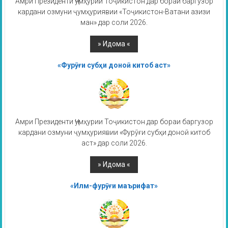
Амри Президенти Ҷумҳурии Тоҷикистон дар бораи баргузор
кардани озмуни ҷумҳуриявии «Тоҷикистон-Ватани азизи
ман» дар соли 2026.
«Фурӯғи субҳи доноӣ китоб аст»
Амри Президенти Ҷумҳурии Тоҷикистон дар бораи баргузор
кардани озмуни ҷумҳуриявии «Фурӯғи субҳи доноӣ китоб
аст» дар соли 2026.
«Илм-фурӯғи маърифат»