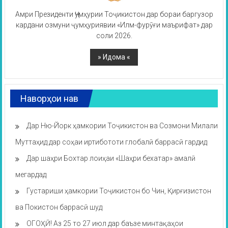
Амри Президенти Ҷумҳурии Тоҷикистон дар бораи баргузор
кардани озмуни ҷумҳуриявии «Илм-фурӯғи маърифат» дар
соли 2026.
Наворҳои нав
Дар Ню-Йорк ҳамкории Тоҷикистон ва Созмони Милали
Муттаҳид дар соҳаи иртибототи глобалӣ баррасӣ гардид
Дар шаҳри Бохтар лоиҳаи «Шаҳри бехатар» амалӣ
мегардад
Густариши ҳамкории Тоҷикистон бо Чин, Қирғизистон
ва Покистон баррасӣ шуд
ОГОҲӢ! Аз 25 то 27 июл дар баъзе минтақаҳои