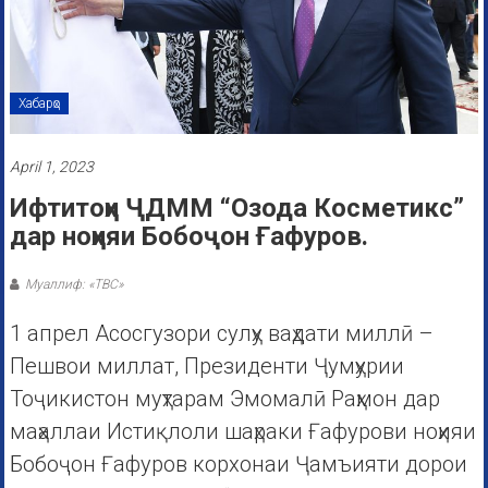
Хабарҳо
April 1, 2023
Ифтитоҳи ҶДММ “Озода Косметикс”
дар ноҳияи Бобоҷон Ғафуров.
Муаллиф: «ТВС»
1 апрел Асосгузори сулҳу ваҳдати миллӣ –
Пешвои миллат, Президенти Ҷумҳурии
Тоҷикистон муҳтарам Эмомалӣ Раҳмон дар
маҳаллаи Истиқлоли шаҳраки Ғафурови ноҳияи
Бобоҷон Ғафуров корхонаи Ҷамъияти дорои