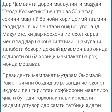
Дар Ҷамъияти дорои масъулияти маҳдуди
“Озода Косметикс” бештар аз 50 нафар
сокини маҳаллӣ бо ҷойи кори доимӣ таъмин
гардидаанд, ки бештари онҳо бонувонанд.
Маҳсулоте, ки дар корхона истеҳсол карда
мешавад дар баробари таъмин намудани
талаботи бозори дохилӣ ҳамзамон дар оянда
содироти он ба хориҷи мамлакат ба роҳ
монда мешавад.
Президенти мамлакат муҳтарам Эмомалӣ
Раҳмон зимни боздид аз раванди истеҳсолот
иқдоми пешгирифтаи соҳибкорони маҳаллиро
ҷиҳати бунёди корхонаи нави истеҳсолӣ
қадами устувор дар самти татбиқи ҳадафи