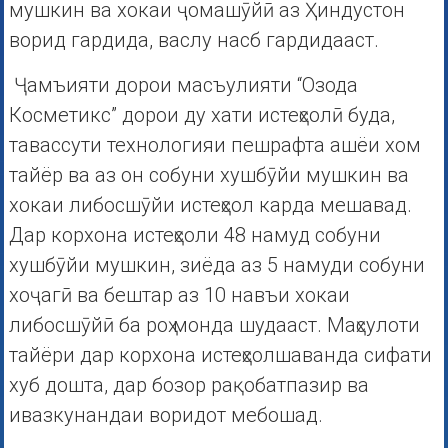
мушкин ва хокаи ҷомашӯйӣ аз Ҳиндустон
ворид гардида, васлу насб гардидааст.
Ҷамъияти дорои масъулияти “Озода
Косметикс” дорои ду хати истеҳсолӣ буда,
тавассути технологияи пешрафта ашёи хом
тайёр ва аз он собуни хушбӯйи мушкин ва
хокаи либосшӯйи истеҳсол карда мешавад.
Дар корхона истеҳсоли 48 намуд собуни
хушбӯйи мушкин, зиёда аз 5 намуди собуни
хоҷагӣ ва бештар аз 10 навъи хокаи
либосшӯйӣ ба роҳ монда шудааст. Маҳсулоти
тайёри дар корхона истеҳсолшаванда сифати
хуб дошта, дар бозор рақобатпазир ва
ивазкунандаи воридот мебошад.