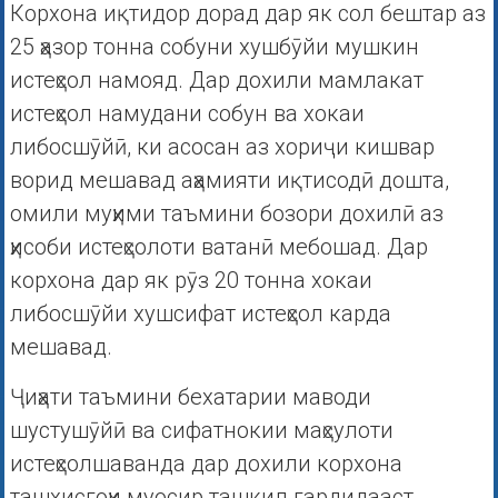
Корхона иқтидор дорад дар як сол бештар аз
25 ҳазор тонна собуни хушбӯйи мушкин
истеҳсол намояд. Дар дохили мамлакат
истеҳсол намудани собун ва хокаи
либосшӯйӣ, ки асосан аз хориҷи кишвар
ворид мешавад аҳамияти иқтисодӣ дошта,
омили муҳими таъмини бозори дохилӣ аз
ҳисоби истеҳсолоти ватанӣ мебошад. Дар
корхона дар як рӯз 20 тонна хокаи
либосшӯйи хушсифат истеҳсол карда
мешавад.
Ҷиҳати таъмини бехатарии маводи
шустушӯйӣ ва сифатнокии маҳсулоти
истеҳсолшаванда дар дохили корхона
ташхисгоҳи муосир ташкил гардидааст.