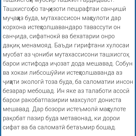
Ташхисгоҳ бо таҷҳизоти пешрафтаи санҷишӣ
муҷаҳҳаз буда, мутахассисон маҳсулоти дар
корхона истеҳсолшавандаро тавассути он
санҷида, сифатнокӣ ва бехатарии онро
дақиқ менамояд. Баъди гирифтани хулосаи
мусбат аз ҷониби мутахассисони ташхисгоҳ
барои истифода иҷозат дода мешавад. Собун
ва хокаи либсошӯйии истеҳсолшаванда аз
ҷиҳати экологӣ тоза буда, ба саломатии инсон
безарар мебошад. Ин яке аз талаботи асосӣ
барои ракобатпазирии махсулот дониста
мешавад. Дар бозори истеъмолӣ маҳсулоте
рақобат пазир буда метавонад, ки дорои
сифат ва ба саломатӣ бетаъмир бошад.