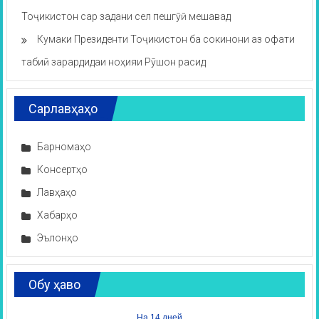
Тоҷикистон сар задани сел пешгӯӣ мешавад
Кумаки Президенти Тоҷикистон ба сокинони аз офати
табиӣ зарардидаи ноҳияи Рӯшон расид
Сарлавҳаҳо
Барномаҳо
Консертҳо
Лавҳаҳо
Хабарҳо
Эълонҳо
Обу ҳаво
На 14 дней