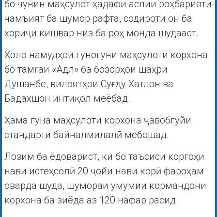
бо чунин маҳсулот ҳадафи аслии роҳбарияти
ҷамъият ба шумор рафта, содироти он ба
хориҷи кишвар низ ба роҳ монда шудааст.
Ҳоло намудҳои гуногуни маҳсулоти корхона
бо тамғаи «Адл» ба бозорҳои шаҳри
Душанбе, вилоятҳои Суғду Хатлон ва
Бадахшон интиқол меёбад.
Ҳама гуна маҳсулоти корхона ҷавобгӯйи
стандарти байналмилалӣ мебошад.
Лозим ба ёдоварист, ки бо таъсиси коргоҳи
нави истеҳсолӣ 20 ҷойи нави корӣ фароҳам
оварда шуда, шумораи умумии кормандони
корхона ба зиёда аз 120 нафар расид.