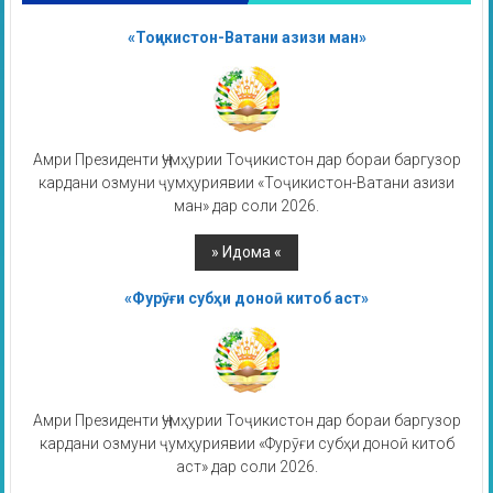
«Тоҷикистон-Ватани азизи ман»
Амри Президенти Ҷумҳурии Тоҷикистон дар бораи баргузор
кардани озмуни ҷумҳуриявии «Тоҷикистон-Ватани азизи
ман» дар соли 2026.
«Фурӯғи субҳи доноӣ китоб аст»
Амри Президенти Ҷумҳурии Тоҷикистон дар бораи баргузор
кардани озмуни ҷумҳуриявии «Фурӯғи субҳи доноӣ китоб
аст» дар соли 2026.