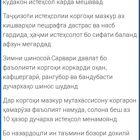
кӯдакон истеҳсол карда мешавад.
Таҷҳизоти истеҳсолии коргоҳи мазкур аз
кишварҳои пешрафта дастрас ва насб
гардида, ҳаҷми истеҳсолот бо сифати баланд
афзун мегардад.
Зимни шиносоӣ Сарвари давлат бо
фаъолияти коргоҳи коркарди оҳан,
кафшергарӣ, рангубор ва бандубасти
дучархаҳо шинос шуданд.
Дар коргоҳи мазкур мутахассисону коргарон
ҳамарӯза фаъолият намуда, солона беш аз
10 ҳазор дучарха истеҳсол менамоянд.
Бо назардошти ин таъмини бозори дохилӣ