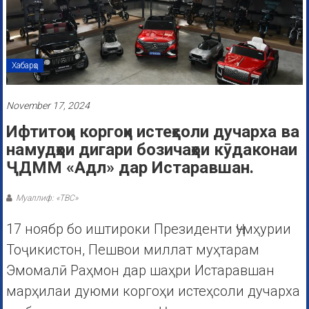
Хабарҳо
November 17, 2024
Ифтитоҳи коргоҳи истеҳсоли дучарха ва
намудҳои дигари бозичаҳои кӯдаконаи
ҶДММ «Адл» дар Истаравшан.
Муаллиф: «ТВС»
17 ноябр бо иштироки Президенти Ҷумҳурии
Тоҷикистон, Пешвои миллат муҳтарам
Эмомалӣ Раҳмон дар шаҳри Истаравшан
марҳилаи дуюми коргоҳи истеҳсоли дучарха