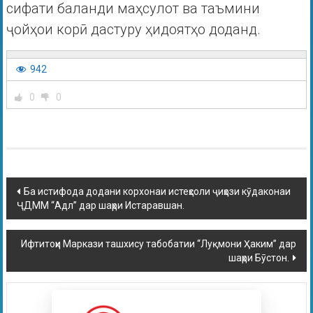
сифати баланди маҳсулот ва таъмини
ҷойҳои корӣ дастуру ҳидоятҳо доданд.
942
0
0
Ба истифода додани корхонаи истеҳсоли ҷиҳози кӯдаконаи
ҶДММ “Адл” дар шаҳри Истаравшан.
Ифтитоҳи Маркази ташхису табобатии “Луқмони Ҳаким” дар
шаҳри Бӯстон.