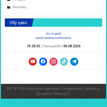
Эълонҳо
Обу ҳаво
На 14 дней
world-weather.ru/informers/
15:28:36
( Панҷшанбе )
06.08.2026
R&T © 2026 Муассисаи давлатии «Телевизиони Сафина» ш.
Душанбе к. Беҳзод 25.