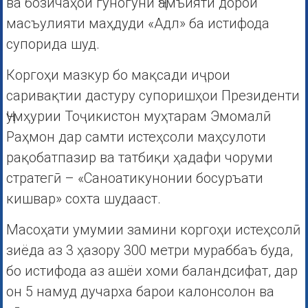
ва бозичаҳои гуногуни Ҷамъияти дорои
масъулияти маҳдуди «Адл» ба истифода
супорида шуд.
Коргоҳи мазкур бо мақсади иҷрои
саривақтии дастуру супоришҳои Президенти
Ҷумҳурии Тоҷикистон муҳтарам Эмомалӣ
Раҳмон дар самти истеҳсоли маҳсулоти
рақобатпазир ва татбиқи ҳадафи чоруми
стратегӣ – «Саноатикунонии босуръати
кишвар» сохта шудааст.
Масоҳати умумии замини коргоҳи истеҳсолӣ
зиёда аз 3 ҳазору 300 метри мураббаъ буда,
бо истифода аз ашёи хоми баландсифат, дар
он 5 намуд дучарха барои калонсолон ва