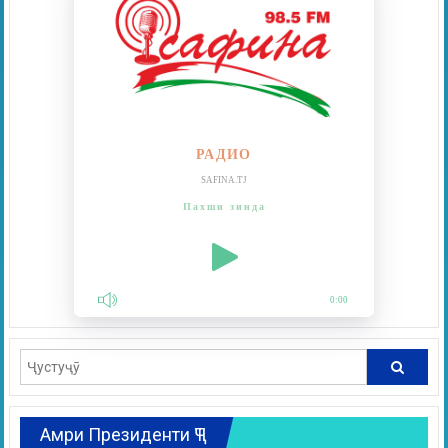
РАДИО
SAFINA.TJ
Пахши зинда
0:00
Амри Президенти ҶТ