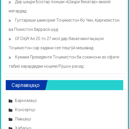
Дар шаҳри Бохтар лоиҳаи «Шаҳри бехатар» амалӣ
мегардад
Густариши ҳамкории Тоҷикистон бо Чин, Қирғизистон
ва Покистон баррасӣ шуд
ОГОҲӢ! Аз 25 то 27 июл дар баъзе минтақаҳои
Тоҷикистон сар задани сел пешгӯӣ мешавад
Кумаки Президенти Тоҷикистон ба сокинони аз офати
табиӣ зарардидаи ноҳияи Рӯшон расид
Сарлавҳаҳо
Барномаҳо
Консертҳо
Лавҳаҳо
Хабарҳо