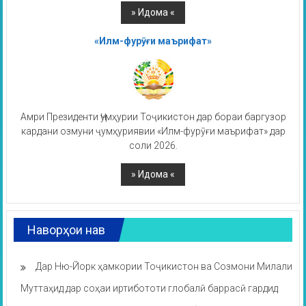
«Илм-фурӯғи маърифат»
Амри Президенти Ҷумҳурии Тоҷикистон дар бораи баргузор
кардани озмуни ҷумҳуриявии «Илм-фурӯғи маърифат» дар
соли 2026.
Наворҳои нав
Дар Ню-Йорк ҳамкории Тоҷикистон ва Созмони Милали
Муттаҳид дар соҳаи иртибототи глобалӣ баррасӣ гардид