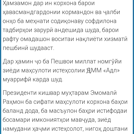
Ҳамзамон дар ин корхона барои
ҳавасмандгардонии кормандон ва ҷалби
онҳо ба меҳнати содиқонаву софдилона
тадбирҳои зарурӣ андешида шуда, барои
рафту омадашон воситаи нақлиёти хизматӣ
пешбинӣ шудааст.
Дар ҳамин ҷо ба Пешвои миллат номгӯйи
зиёди маҳсулоти истеҳсолии ҶДММ «Адл»
муаррифӣ карда шуд.
Президенти кишвар муҳтарам Эмомалӣ
Раҳмон ба сифати маҳсулоти корхона баҳои
баланд дода, ба масъулон баҳри истифодаи
босамари имкониятҳои мавҷуда, зиёд
намудани ҳаҷми истеҳсолот, нигоҳ доштани