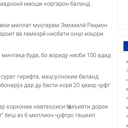
омаднокӣ маоши коргарон баланд
швои миллат муҳтарам Эмомалӣ Раҳмон
роит ва ғамхорӣ нисбати онҳо изҳори
 минтақа буда, бо вориду насби 100 адад
 сурат гирифта, маҳсулнокии баланд
бонарӯз дар ду басти корӣ 20 ҳазор ҷуфт
ар корхонаи навтаъсиси Ҷамъияти дорои
” беш аз 6 миллион ҷуфтро ташкил