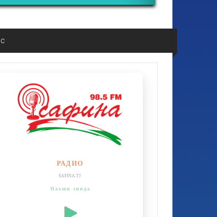
ос
РАДИО
SAFINA.TJ
Пахши зинда