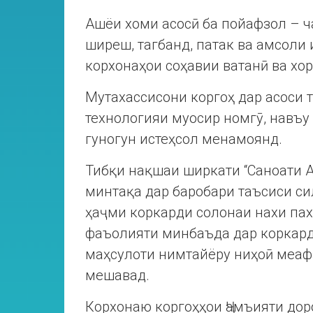
Ашёи хоми асосӣ ба пойафзол – ч
ширеш, тагбанд, патак ва амсоли
корхонаҳои соҳавии ватанӣ ва хо
Мутахассисони коргоҳ дар асоси т
технологияи муосир номгӯ, навъу
гуногун истеҳсол менамоянд.
Тибқи нақшаи ширкати “Саноати А
минтақа дар баробари таъсиси с
ҳаҷми коркарди солонаи нахи пах
фаъолияти минбаъда дар коркард
маҳсулоти нимтайёру ниҳоӣ меаф
мешавад.
Корхонаю коргоҳҳои Ҷамъияти дор