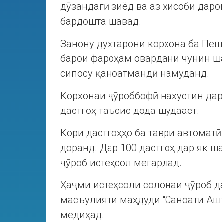
дӯзандагӣ зиёд ва аз ҳисоби дар
бардошта шавад.
Занону духтарони корхона ба Пе
барои фароҳам овардани чунин ша
сипосу қаноатмандӣ намуданд.
Корхонаи ҷӯроббофӣ нахустин дар
дастгоҳ таъсис дода шудааст.
Кори дастгоҳҳо ба таври автоматӣ
доранд. Дар 100 дастгоҳ дар як ша
ҷӯроб истеҳсол мегардад.
Ҳаҷми истеҳсоли солонаи ҷӯроб д
масъулияти маҳдуди “Саноати Ашт
медиҳад.