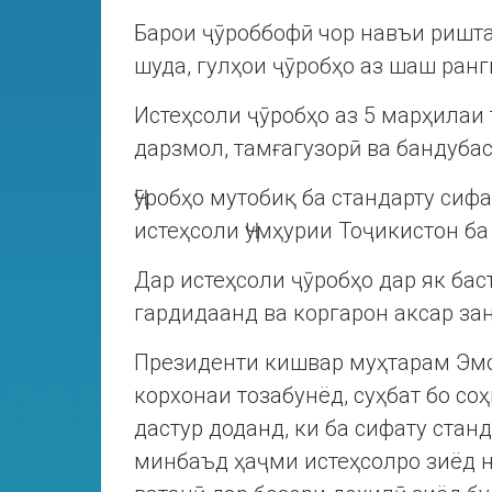
Барои ҷӯроббофӣ чор навъи ришта
шуда, гулҳои ҷӯробҳо аз шаш ран
Истеҳсоли ҷӯробҳо аз 5 марҳилаи 
дарзмол, тамғагузорӣ ва бандуба
Ҷӯробҳо мутобиқ ба стандарту сифа
истеҳсоли Ҷумҳурии Тоҷикистон б
Дар истеҳсоли ҷӯробҳо дар як ба
гардидаанд ва коргарон аксар за
Президенти кишвар муҳтарам Эм
корхонаи тозабунёд, суҳбат бо со
дастур доданд, ки ба сифату стан
минбаъд ҳаҷми истеҳсолро зиёд н