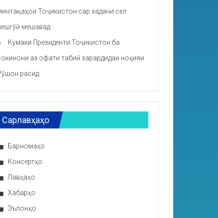
минтақаҳои Тоҷикистон сар задани сел
пешгӯӣ мешавад
Кумаки Президенти Тоҷикистон ба
сокинони аз офати табиӣ зарардидаи ноҳияи
Рӯшон расид
Сарлавҳаҳо
Барномаҳо
Консертҳо
Лавҳаҳо
Хабарҳо
Эълонҳо