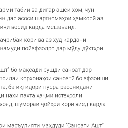
арми табиӣ ва дигар ашёи хом, чун
 ин дар асоси шартномаҳои ҳамкорӣ аз
риҷӣ ворид карда мешаванд.
аҷрибаи корӣ ва аз худ кардани
 намуди пойафзолро дар мӯду дӯхтҳои
шт” бо мақсади рушди саноат дар
илсилаи корхонаҳои саноатӣ бо афзоиши
та, ба иқтидори пурра расонидани
и нахи пахта ҳаҷми истеҳсоли
зояд, шумораи ҷойҳои корӣ зиёд карда
ои масъулияти маҳдуди “Саноати Ашт”