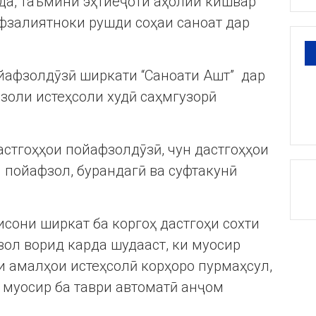
уда, таъмини эҳтиёҷоти аҳолии кишвар
афзалиятноки рушди соҳаи саноат дар
йафзолдӯзӣ ширкати “Саноати Ашт” дар
золи истеҳсоли худӣ саҳмгузорӣ
астгоҳҳои пойафзолдӯзӣ, чун дастгоҳҳои
 пойафзол, бурандагӣ ва суфтакунӣ
сони ширкат ба коргоҳ дастгоҳи сохти
зол ворид карда шудааст, ки муосир
и амалҳои истеҳсолӣ корҳоро пурмаҳсул,
 муосир ба таври автоматӣ анҷом