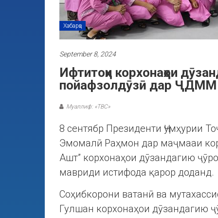
Хабарҳо
September 8, 2024
Ифтитоҳи корхонаҳои дӯзан
пойафзолдӯзӣ дар ҶДММ “
Муаллиф: «ТВС»
8 сентябр Президенти Ҷумҳурии Т
Эмомалӣ Раҳмон дар маҷмааи кор
Ашт” корхонаҳои дӯзандагию ҷӯр
мавриди истифода қарор доданд.
Соҳибкорони ватанӣ ва мутахасси
Гулшан корхонаҳои дӯзандагию ҷ