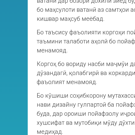
ватанӣ дар бозори дохилӣ зиёд б
бо маҳсулоти ватанӣ аз самтҳои 
кишвар маҳсуб меёбад.
Бо таъсису фаъолияти коргоҳи по
таъмини талаботи аҳолӣ бо пойаф
менамояд.
Коргоҳ бо вориду насби маҷмӯи д
дӯзандагӣ, қолабгирӣ ва коркарди
фаъолият менамояд.
Бо кӯшиши соҳибкорону мутахасси
нави дизайну гулпартоӣ ба пойаф
буда, дар ороиши пойафзолу иҷро
хушсифат ва мутобиқи мӯду дӯхти
медиҳад.