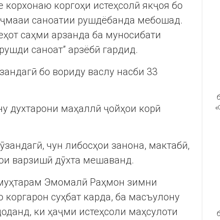
е корхонаю коргоҳи истеҳсолӣ якҷоя бо
аҷмааи саноатии рушдёбанда мебошад.
еҳот саҳми арзанда ба муносибати
рушди саноат” арзёбӣ гардид.
зандагӣ бо вориду васлу насби 33
б
ну духтарони маҳаллӣ ҷойҳои корӣ
«
ӯзандагӣ, чун либосҳои занона, мактабӣ,
ои варзишӣ дӯхта мешаванд.
 муҳтарам Эмомалӣ Раҳмон зимни
 коргарон суҳбат карда, ба масъулону
оданд, ки ҳаҷми истеҳсоли маҳсулоти
б