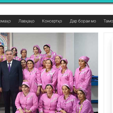
омаҳо
Лавҳаҳо
Консертҳо
Дар бораи мо
Там