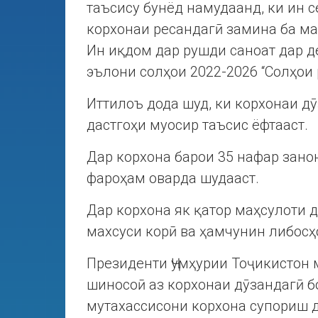
таъсису бунёд намудаанд, ки ин с
корхонаи ресандагӣ замина ба м
Ин иқдом дар рушди саноат дар д
эълони солҳои 2022-2026 “Солҳои 
Иттилоъ дода шуд, ки корхонаи дӯ
дастгоҳи муосир таъсис ёфтааст.
Дар корхона барои 35 нафар зано
фароҳам оварда шудааст.
Дар корхона як қатор маҳсулоти д
махсуси корӣ ва ҳамчунин либосҳ
Президенти Ҷумҳурии Тоҷикистон
шиносоӣ аз корхонаи дӯзандагӣ бо
мутахассисони корхона супориш д