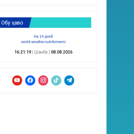
Обу ҳаво
На 14 дней
world-weather.ru/informers/
16:21:20
( Шанбе )
08.08.2026