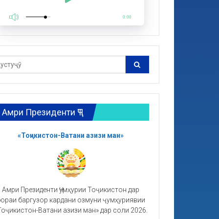
0:00
Амри Президенти ҶТ
«Тоҷикистон-Ватани азизи ман»
Амри Президенти Ҷумҳурии Тоҷикистон дар
ораи баргузор кардани озмуни ҷумҳуриявии
Тоҷикистон-Ватани азизи ман» дар соли 2026.