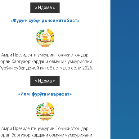
«Фурӯғи субҳи доноӣ китоб аст»
Амри Президенти Ҷумҳурии Тоҷикистон дар
ораи баргузор кардани озмуни ҷумҳуриявии
Фурӯғи субҳи доноӣ китоб аст» дар соли 2026.
«Илм-фурӯғи маърифат»
Амри Президенти Ҷумҳурии Тоҷикистон дар
ораи баргузор кардани озмуни ҷумҳуриявии