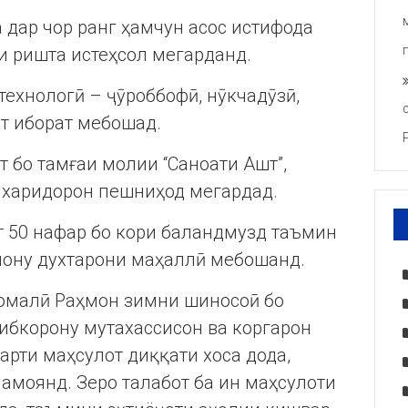
 дар чор ранг ҳамчун асос истифода
ги ришта истеҳсол мегарданд.
технологӣ – ҷӯроббофӣ, нӯкчадӯзӣ,
ст иборат мебошад.
т бо тамғаи молии “Саноати Ашт”,
а харидорон пешниҳод мегардад.
ст 50 нафар бо кори баландмузд таъмин
нону духтарони маҳаллӣ мебошанд.
омалӣ Раҳмон зимни шиносоӣ бо
ҳибкорону мутахассисон ва коргарон
дарти маҳсулот диққати хоса дода,
амоянд. Зеро талабот ба ин маҳсулоти