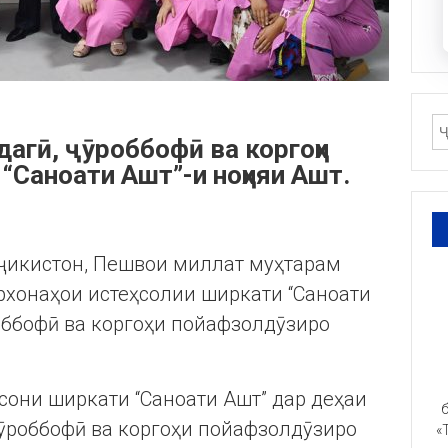
дагӣ, ҷӯроббофӣ ва коргоҳи
Саноати Ашт”-и ноҳияи Ашт.
оҷикистон, Пешвои миллат муҳтарам
хонаҳои истеҳсолии ширкати “Саноати
оббофӣ ва коргоҳи пойафзолдӯзиро
сони ширкати “Саноати Ашт” дар деҳаи
б
ӯроббофӣ ва коргоҳи пойафзолдӯзиро
«