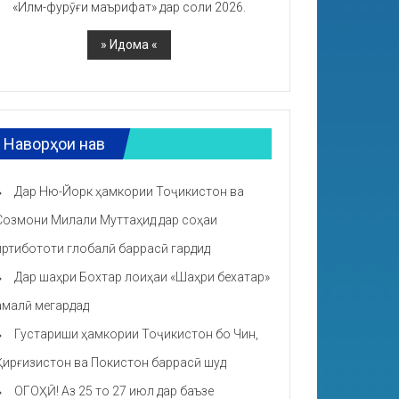
«Илм-фурӯғи маърифат» дар соли 2026.
Наворҳои нав
Дар Ню-Йорк ҳамкории Тоҷикистон ва
Созмони Милали Муттаҳид дар соҳаи
иртибототи глобалӣ баррасӣ гардид
Дар шаҳри Бохтар лоиҳаи «Шаҳри бехатар»
амалӣ мегардад
Густариши ҳамкории Тоҷикистон бо Чин,
Қирғизистон ва Покистон баррасӣ шуд
ОГОҲӢ! Аз 25 то 27 июл дар баъзе