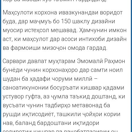
Маҳсулоти корхона ивазкунандаи воридот
буда, дар маҷмуъ бо 150 шаклу дизайни
муосир истеҳсол мешавад. Ҳамчунин имкон
аст, ки маҳсулот дар асоси интихоби дизайн
ва фармоиши мизоҷон омода гардад.
Сарвари давлат муҳтарам Эмомалӣ Раҳмон
бунёди чунин корхонаҳоро дар самти ноил
шудан ба ҳадафи чоруми миллӣ –
саноатикунонии босуръати кишвар қадами
устувор гуфта, аз ҷумла таъкид доштанд, ки
вусъати чунин тадбирҳо метавонад ба
рушди иқтисодиёт, ташкили ҷойҳои кории
нав, баланд бардоштани иқтидори
содиротии кишвар ва рақобатпазирии он