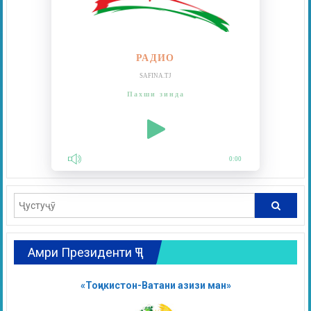
РАДИО
SAFINA.TJ
Пахши зинда
0:00
Амри Президенти ҶТ
«Тоҷикистон-Ватани азизи ман»