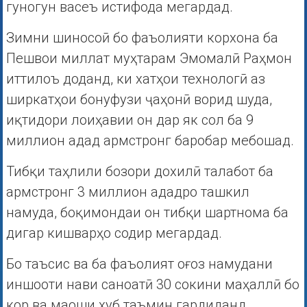
гуногун васеъ истифода мегардад.
Зимни шиносоӣ бо фаъолияти корхона ба
Пешвои миллат муҳтарам Эмомалӣ Раҳмон
иттилоъ доданд, ки хатҳои технологӣ аз
ширкатҳои бонуфузи ҷаҳонӣ ворид шуда,
иқтидори лоиҳавии он дар як сол ба 9
миллион адад армстронг баробар мебошад.
Тибқи таҳлили бозори дохилӣ талабот ба
армстронг 3 миллион ададро ташкил
намуда, боқимондаи он тибқи шартнома ба
дигар кишварҳо содир мегардад.
Бо таъсис ва ба фаъолият оғоз намудани
иншооти нави саноатӣ 30 сокини маҳаллӣ бо
кор ва маоши хуб таъмин гардиданд.