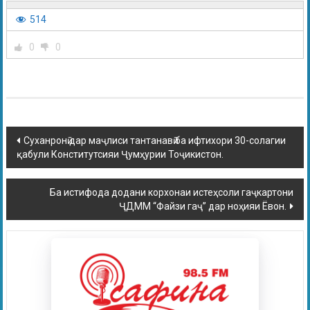
514
0
0
Суханронӣ дар маҷлиси тантанавӣ ба ифтихори 30-солагии
қабули Конститутсияи Ҷумҳурии Тоҷикистон.
Ба истифода додани корхонаи истеҳсоли гаҷкартони
ҶДММ “Файзи гаҷ” дар ноҳияи Ёвон.