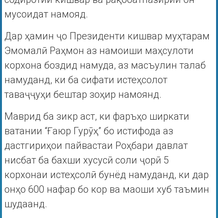
мусоидат намояд.
Дар ҳамин ҷо Президенти кишвар муҳтарам
Эмомалӣ Раҳмон аз намоиши маҳсулоти
корхона боздид намуда, аз масъулин талаб
намуданд, ки ба сифати истеҳсолот
таваҷҷуҳи бештар зоҳир намоянд.
Маврид ба зикр аст, ки фаръҳо ширкати
ватании “Ғаюр Гурӯҳ” бо истифода аз
дастгириҳои пайвастаи Роҳбари давлат
нисбат ба бахши хусусӣ соли ҷорӣ 5
корхонаи истеҳсолӣ бунёд намуданд, ки дар
онҳо 600 нафар бо кор ва маоши хуб таъмин
шудаанд.