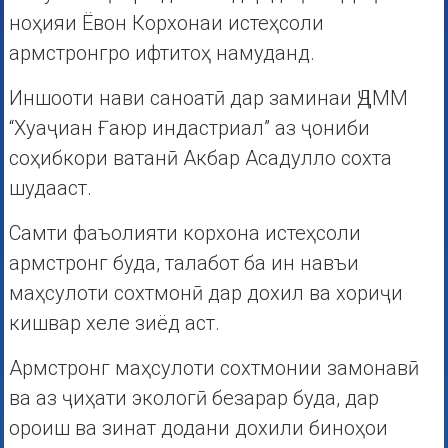
ноҳияи Ёвон Корхонаи истеҳсоли
армстронгро ифтитоҳ намуданд.
Иншооти нави саноатӣ дар заминаи ҶДММ
“Хуаҷиан Ғаюр индастриал” аз ҷониби
соҳибкори ватанӣ Акбар Асадулло сохта
шудааст.
Самти фаъолияти корхона истеҳсоли
армстронг буда, талабот ба ин навъи
маҳсулоти сохтмонӣ дар дохил ва хориҷи
кишвар хеле зиёд аст.
Армстронг маҳсулоти сохтмонии замонавӣ
ва аз ҷиҳати экологӣ безарар буда, дар
ороиш ва зинат додани дохили биноҳои