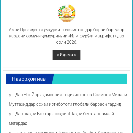
Амри Президенти Ҷумҳурии Тоҷикистон дар бораи баргузор
кардани озмуни ҷумҳуриявии «Илм-фурӯғи маърифат» дар
соли 2026.
Наворҳои нав
Дар Ню-Йорк ҳамкории Тоҷикистон ва Созмони Милали
Муттаҳид дар соҳаи иртибототи глобалӣ баррасӣ гардид
Дар шаҳри Бохтар лоиҳаи «Шаҳри бехатар» амалӣ
мегардад
Густариши ҳамкории Тоҷикистон бо Чин, Қирғизистон