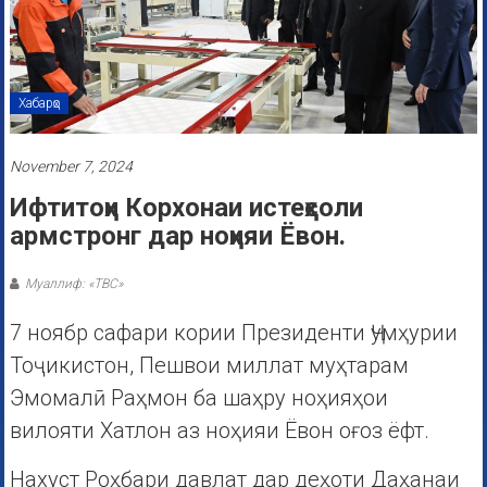
Хабарҳо
November 7, 2024
Ифтитоҳи Корхонаи истеҳсоли
армстронг дар ноҳияи Ёвон.
Муаллиф: «ТВС»
7 ноябр сафари кории Президенти Ҷумҳурии
Тоҷикистон, Пешвои миллат муҳтарам
Эмомалӣ Раҳмон ба шаҳру ноҳияҳои
вилояти Хатлон аз ноҳияи Ёвон оғоз ёфт.
Нахуст Роҳбари давлат дар деҳоти Даҳанаи