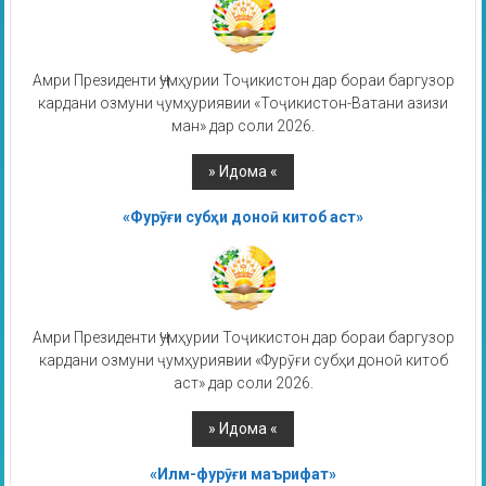
Амри Президенти Ҷумҳурии Тоҷикистон дар бораи баргузор
кардани озмуни ҷумҳуриявии «Тоҷикистон-Ватани азизи
ман» дар соли 2026.
«Фурӯғи субҳи доноӣ китоб аст»
Амри Президенти Ҷумҳурии Тоҷикистон дар бораи баргузор
кардани озмуни ҷумҳуриявии «Фурӯғи субҳи доноӣ китоб
аст» дар соли 2026.
«Илм-фурӯғи маърифат»