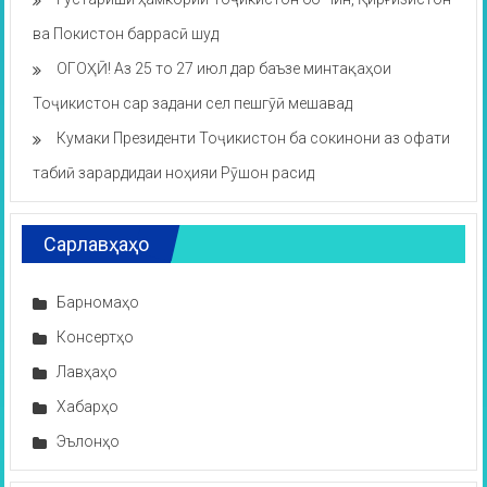
ва Покистон баррасӣ шуд
ОГОҲӢ! Аз 25 то 27 июл дар баъзе минтақаҳои
Тоҷикистон сар задани сел пешгӯӣ мешавад
Кумаки Президенти Тоҷикистон ба сокинони аз офати
табиӣ зарардидаи ноҳияи Рӯшон расид
Сарлавҳаҳо
Барномаҳо
Консертҳо
Лавҳаҳо
Хабарҳо
Эълонҳо