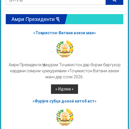
Амри Президенти ҶТ
«Тоҷикистон-Ватани азизи ман»
Амри Президенти Ҷумҳурии Тоҷикистон дар бораи баргузор
кардани озмуни ҷумҳуриявии «Тоҷикистон-Ватани азизи
ман» дар соли 2026.
«Фурӯғи субҳи доноӣ китоб аст»