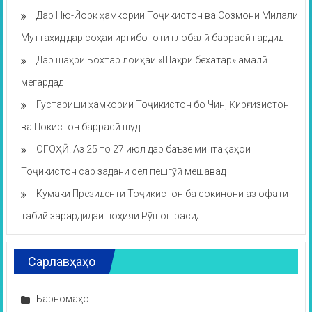
Дар Ню-Йорк ҳамкории Тоҷикистон ва Созмони Милали
Муттаҳид дар соҳаи иртибототи глобалӣ баррасӣ гардид
Дар шаҳри Бохтар лоиҳаи «Шаҳри бехатар» амалӣ
мегардад
Густариши ҳамкории Тоҷикистон бо Чин, Қирғизистон
ва Покистон баррасӣ шуд
ОГОҲӢ! Аз 25 то 27 июл дар баъзе минтақаҳои
Тоҷикистон сар задани сел пешгӯӣ мешавад
Кумаки Президенти Тоҷикистон ба сокинони аз офати
табиӣ зарардидаи ноҳияи Рӯшон расид
Сарлавҳаҳо
Барномаҳо