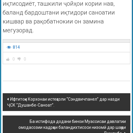
иқтисодиёт, ташкили ҷойҳои кории нав,
баланд бардоштани иқтидори саноатии
кишвар ва рақобатнокии он замина
мегузорад.
814
0
0
Ифтитоҳи Корхонаи истеҳсоли “Сэндвичпанел” дар назди
ҶСК “Душанбе-Саноат”.
Ба истифода додани бинои Муассисаи давлатии
омодасозии кадрҳои баландихтисоси низомӣ дар шаҳри