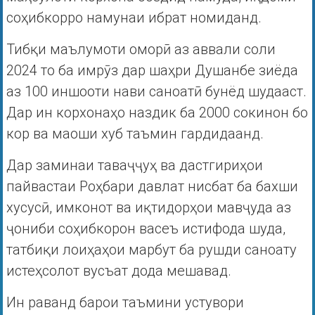
соҳибкорро намунаи ибрат номиданд.
Тибқи маълумоти оморӣ аз аввали соли
2024 то ба имрӯз дар шаҳри Душанбе зиёда
аз 100 иншооти нави саноатӣ бунёд шудааст.
Дар ин корхонаҳо наздик ба 2000 сокинон бо
кор ва маоши хуб таъмин гардидаанд.
Дар заминаи таваҷҷуҳ ва дастгириҳои
пайвастаи Роҳбари давлат нисбат ба бахши
хусусӣ, имконот ва иқтидорҳои мавҷуда аз
ҷониби соҳибкорон васеъ истифода шуда,
татбиқи лоиҳаҳои марбут ба рушди саноату
истеҳсолот вусъат дода мешавад.
Ин раванд барои таъмини устувори