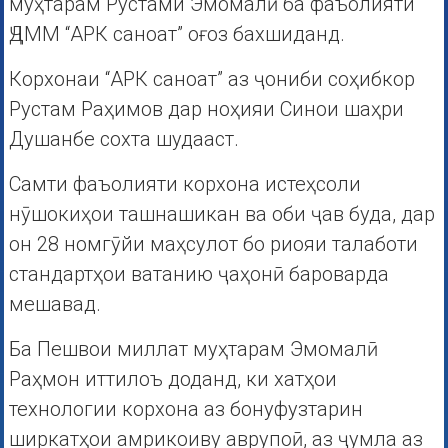
муҳтарам Рустами Эмомалӣ ба фаъолияти
ҶДММ “АРК саноат” оғоз бахшиданд.
Корхонаи “АРК саноат” аз ҷониби соҳибкор
Рустам Раҳимов дар ноҳияи Синои шаҳри
Душанбе сохта шудааст.
Самти фаъолияти корхона истеҳсоли
нӯшокиҳои ташнашикан ва оби ҷав буда, дар
он 28 номгӯйи маҳсулот бо риояи талаботи
стандартҳои ватанию ҷаҳонӣ бароварда
мешавад.
Ба Пешвои миллат муҳтарам Эмомалӣ
Раҳмон иттилоъ доданд, ки хатҳои
технологии корхона аз бонуфузтарин
ширкатҳои амрикоиву аврупоӣ, аз ҷумла аз