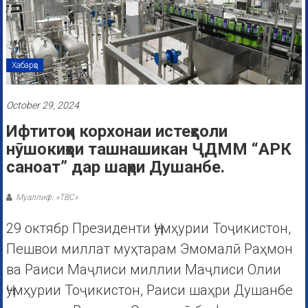
Хабарҳо
October 29, 2024
Ифтитоҳи корхонаи истеҳсоли
нӯшокиҳои ташнашикан ҶДММ “АРК
саноат” дар шаҳри Душанбе.
Муаллиф: «ТВС»
29 октябр Президенти Ҷумҳурии Тоҷикистон,
Пешвои миллат муҳтарам Эмомалӣ Раҳмон
ва Раиси Маҷлиси миллии Маҷлиси Олии
Ҷумҳурии Тоҷикистон, Раиси шаҳри Душанбе