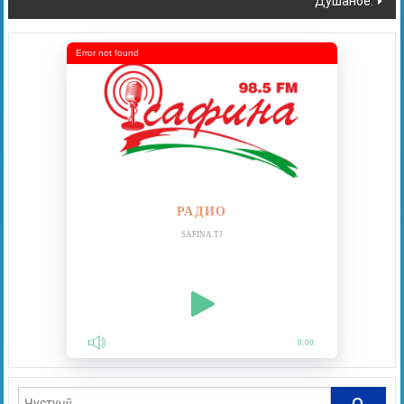
Душанбе.
Error not found
РАДИО
SAFINA.TJ
0:00