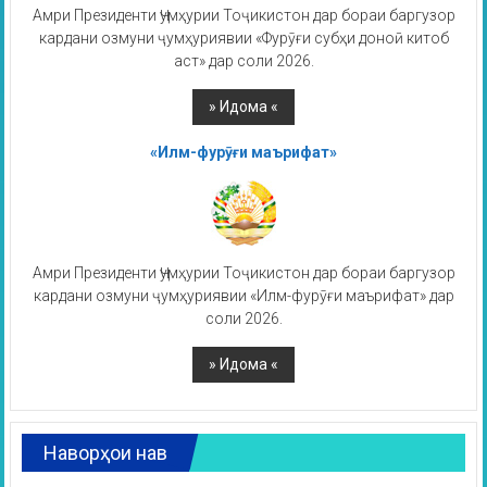
Амри Президенти Ҷумҳурии Тоҷикистон дар бораи баргузор
кардани озмуни ҷумҳуриявии «Фурӯғи субҳи доноӣ китоб
аст» дар соли 2026.
«Илм-фурӯғи маърифат»
Амри Президенти Ҷумҳурии Тоҷикистон дар бораи баргузор
кардани озмуни ҷумҳуриявии «Илм-фурӯғи маърифат» дар
соли 2026.
Наворҳои нав