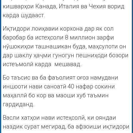
кишварҳои Канада, Италия ва Чехия ворид
карда шудааст.
Иқтидори лоиҳавии корхона дар як сол
баробар ба истеҳсоли 8 миллион зарфи
нӯшокиҳои ташнашикан буда, маҳсулоти он
дар шаклу ҳаҷми гуногун пешниҳоди бозори
истеъмолӣ карда мешавад.
Бо таъсис ва ба фаъолият оғоз намудани
иншооти нави саноатӣ 40 нафар сокини
маҳаллӣ бо кор ва маоши хуб таъмин
гардиданд.
Васли хатҳои нави истеҳсолӣ, ки ояндаи
наздик сурат мегирад, ба афзоиши иқтидори