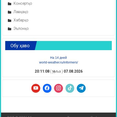
Консертҳо
Лавҳаҳо
Хабарҳо
Эълонҳо
Обу ҳаво
На 14 дней
world-weather.ru/informers/
20:11:09
( Ҷумъа )
07.08.2026