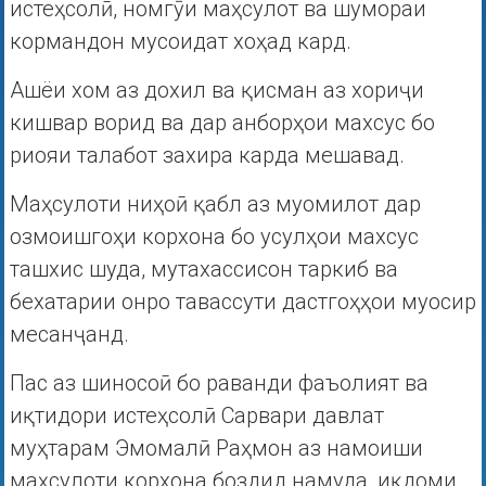
истеҳсолӣ, номгӯи маҳсулот ва шумораи
кормандон мусоидат хоҳад кард.
Ашёи хом аз дохил ва қисман аз хориҷи
кишвар ворид ва дар анборҳои махсус бо
риояи талабот захира карда мешавад.
Маҳсулоти ниҳоӣ қабл аз муомилот дар
озмоишгоҳи корхона бо усулҳои махсус
ташхис шуда, мутахассисон таркиб ва
бехатарии онро тавассути дастгоҳҳои муосир
месанҷанд.
Пас аз шиносоӣ бо раванди фаъолият ва
иқтидори истеҳсолӣ Сарвари давлат
муҳтарам Эмомалӣ Раҳмон аз намоиши
маҳсулоти корхона боздид намуда, иқдоми