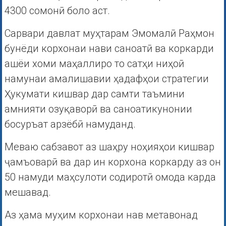
4300 сомонӣ боло аст.
Сарвари давлат муҳтарам Эмомалӣ Раҳмон
бунёди корхонаи нави саноатӣ ва коркарди
ашёи хоми маҳаллиро то сатҳи ниҳоӣ
намунаи амалишавии ҳадафҳои стратегии
Ҳукумати кишвар дар самти таъмини
амнияти озуқаворӣ ва саноатикунонии
босуръат арзёбӣ намуданд.
Меваю сабзавот аз шаҳру ноҳияҳои кишвар
ҷамъоварӣ ва дар ин корхона коркарду аз он
50 намуди маҳсулоти содиротӣ омода карда
мешавад.
Аз ҳама муҳим корхонаи нав метавонад