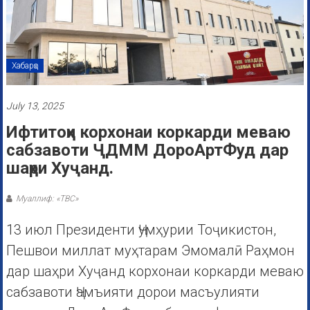
Хабарҳо
July 13, 2025
Ифтитоҳи корхонаи коркарди меваю
сабзавоти ҶДММ ДороАртФуд дар
шаҳри Хуҷанд.
Муаллиф: «ТВС»
13 июл Президенти Ҷумҳурии Тоҷикистон,
Пешвои миллат муҳтарам Эмомалӣ Раҳмон
дар шаҳри Хуҷанд корхонаи коркарди меваю
сабзавоти Ҷамъияти дорои масъулияти