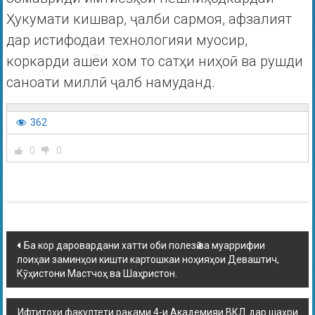
Ҳукумати кишвар, ҷалби сармоя, афзалият
дар истифодаи технологияи муосир,
коркарди ашёи хом то сатҳи ниҳоӣ ва рушди
саноати миллӣ ҷалб намуданд.
362
0
0
Ба кор даровардани хатти оби полезӣ ва муаррифии
лоиҳаи заминҳои кишти картошкаи ноҳияҳои Деваштич,
Кӯҳистони Мастчоҳ ва Шаҳристон.
Ифтитоҳи факултети рақами 4-и Академияи ВКД дар шаҳри