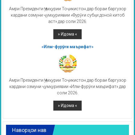
Амри Президенти Ҷумҳурии Тоҷикистон дар бораи баргузор
кардани озмуни ҷумҳуриявии «Фурӯғи субҳи доноӣ китоб
аст» дар соли 2026.
«Илм-фурӯғи маърифат»
Амри Президенти Ҷумҳурии Тоҷикистон дар бораи баргузор
кардани озмуни ҷумҳуриявии «Илм-фурӯғи маърифат» дар
соли 2026.
Наворҳои нав