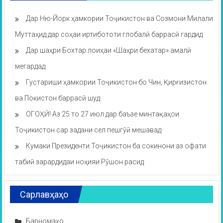
Дар Ню-Йорк ҳамкории Тоҷикистон ва Созмони Милали
Муттаҳид дар соҳаи иртибототи глобалӣ баррасӣ гардид
Дар шаҳри Бохтар лоиҳаи «Шаҳри бехатар» амалӣ
мегардад
Густариши ҳамкории Тоҷикистон бо Чин, Қирғизистон
ва Покистон баррасӣ шуд
ОГОҲӢ! Аз 25 то 27 июл дар баъзе минтақаҳои
Тоҷикистон сар задани сел пешгӯӣ мешавад
Кумаки Президенти Тоҷикистон ба сокинони аз офати
табиӣ зарардидаи ноҳияи Рӯшон расид
Сарлавҳаҳо
Барномаҳо