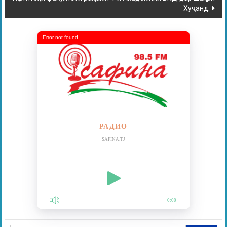
Хуҷанд.
Error not found
РАДИО
SAFINA.TJ
0:00