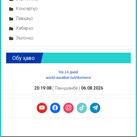
Консертҳо
Лавҳаҳо
Хабарҳо
Эълонҳо
Обу ҳаво
На 14 дней
world-weather.ru/informers/
20:19:09
( Панҷшанбе )
06.08.2026