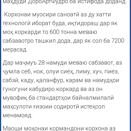
маҳдуди ДороАртФудро ба истифода доданд.
Корхонаи муосири саноатӣ аз ду хатти
технологӣ иборат буда, иқтидораш дар як
моҳ коркарди то 600 тонна меваю
сабзавотро ташкил дода, дар як сол ба 7200
мерасад.
Дар маҷмуъ 28 намуди меваю сабзавот, аз
ҷумла себ, нок, олуи сиёҳ, лиму, хуч, пиёз,
сабзӣ, каду, қаланфур, карам ва намудҳои
гуногуни кабудиро коркард ва аз он
мувофиқ ба стандартҳои байналмилалӣ
маҳсулоти ғизоии содиротӣ истеҳсол
менамояд.
Маоши моҳонаи кормандони корхона аз