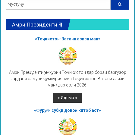
Амри Президенти ҶТ
«Тоҷикистон-Ватани азизи ман»
Амри Президенти Ҷумҳурии Тоҷикистон дар бораи баргузор
кардани озмуни ҷумҳуриявии «Тоҷикистон-Ватани азизи
ман» дар соли 2026.
«Фурӯғи субҳи доноӣ китоб аст»