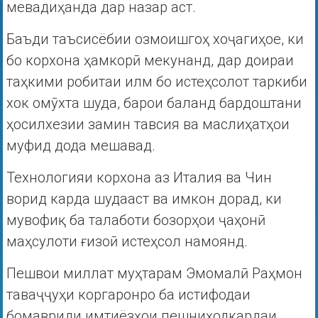
мевадиҳанда дар назар аст.
Баъди таъсисёбии озмоишгоҳ хоҷагиҳое, ки
бо корхона ҳамкорӣ мекунанд, дар доираи
таҳкими робитаи илм бо истеҳсолот таркиби
хок омӯхта шуда, барои баланд бардоштани
ҳосилхезии замин тавсия ва маслиҳатҳои
муфид дода мешавад.
Технологияи корхона аз Италия ва Чин
ворид карда шудааст ва имкон дорад, ки
мувофиқ ба талаботи бозорҳои ҷаҳонӣ
маҳсулоти ғизоӣ истеҳсол намоянд.
Пешвои миллат муҳтарам Эмомалӣ Раҳмон
таваҷҷуҳи коргаронро ба истифодаи
бомавриди имтиёзҳои пешниҳодкардаи