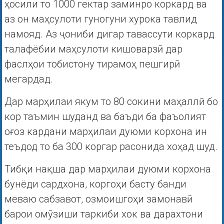
ҳосили то 1000 гектар заминро коркард ва
аз он маҳсулоти гуногуни хурока тавлид
намояд. Аз ҷониби дигар тавассути коркард
талафёбии маҳсулоти кишоварзӣ дар
фаслҳои тобистону тирамоҳ пешгирӣ
мегардад.
Дар марҳилаи якум то 80 сокини маҳаллӣ бо
кор таъмин шуданд ва баъди ба фаъолият
оғоз кардани марҳилаи дуюми корхона ин
теъдод то ба 300 коргар расонида хоҳад шуд.
Тибқи нақша дар марҳилаи дуюми корхона
бунёди сардхона, коргоҳи басту банди
меваю сабзавот, озмоишгоҳи замонавӣ
барои омӯзиши таркиби хок ва дарахтони