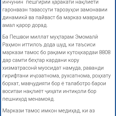
инчунин пешгирии ҳаракати нақлиёти
гаронвазн тавассути тарозуҳои замонавии
динамикӣ ва пайваст ба марказ мавриди
амал қарор дорад.
Ба Пешвои миллат муҳтарам Эмомалӣ
Раҳмон иттилоъ дода шуд, ки таъсиси
маркази тамос бо рақами кутоҳкардаи 8808
дар самти беҳтар кардани кору
хизматрасонӣ муосидат намуда, раванди
гирифтани иҷозатнома, рухсатнома, роҳхату
борхат, мавҷудияти бор ё талаботро барои
воситаи нақлиёт ҷиҳати интиқоли бор
пешниҳод менамояд.
Маркази тамос имкон медиҳад, ки аз