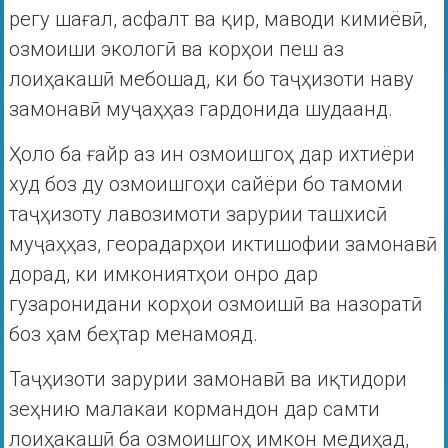
регу шағал, асфалт ва қир, маводи кимиёвӣ,
озмоиши экологӣ ва корҳои пеш аз
лоиҳакашӣ мебошад, ки бо таҷҳизоти наву
замонавӣ муҷаҳҳаз гардонида шудаанд.
Ҳоло ба ғайр аз ин озмоишгоҳ дар ихтиёри
худ боз ду озмоишгоҳи сайёри бо тамоми
таҷҳизоту лавозимоти зарурии ташхисӣ
муҷаҳҳаз, георадарҳои иктишофии замонавӣ
дорад, ки имкониятҳои онро дар
гузаронидани корҳои озмоишӣ ва назоратӣ
боз ҳам беҳтар менамояд.
Таҷҳизоти зарурии замонавӣ ва иқтидори
зеҳнию малакаи кормандон дар самти
лоиҳакашӣ ба озмоишгоҳ имкон медиҳад,