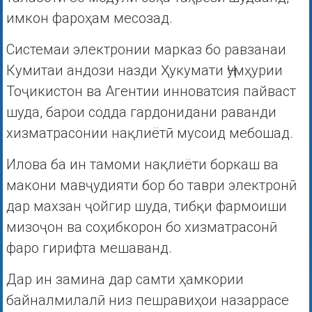
имкон фароҳам месозад.
Системаи электронии марказ бо равзанаи
Кумитаи андози назди Ҳукумати Ҷумҳурии
Тоҷикистон ва Агентии инноватсия пайваст
шуда, барои содда гардонидани раванди
хизматрасонии нақлиётӣ мусоид мебошад.
Илова ба ин тамоми нақлиёти боркаш ва
макони мавҷудияти бор бо таври электронӣ
дар махзан ҷойгир шуда, тибқи фармоиши
мизоҷон ва соҳибкорон бо хизматрасонӣ
фаро гирифта мешаванд.
Дар ин замина дар самти ҳамкории
байналмилалӣ низ пешравиҳои назаррасе