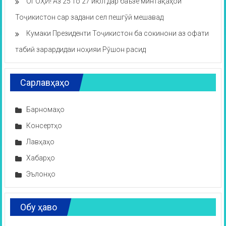
ОГОҲӢ! Аз 25 то 27 июл дар баъзе минтақаҳои
Тоҷикистон сар задани сел пешгӯӣ мешавад
Кумаки Президенти Тоҷикистон ба сокинони аз офати
табиӣ зарардидаи ноҳияи Рӯшон расид
Сарлавҳаҳо
Барномаҳо
Консертҳо
Лавҳаҳо
Хабарҳо
Эълонҳо
Обу ҳаво