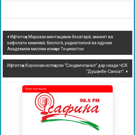
Ифтитоҳи Маркази минтақавии бехатарӣ, амният ва
кафолати химиявӣ, биологӣ, радиатсионӣ ва ядроии
Академияи миллии илмҳои Тоҷикистон.
Ифтитоҳи Корхонаи истеҳсоли “Сэндвичпанел” дар назди ҶСК
“Душанбе-Саноат”.
Error not found