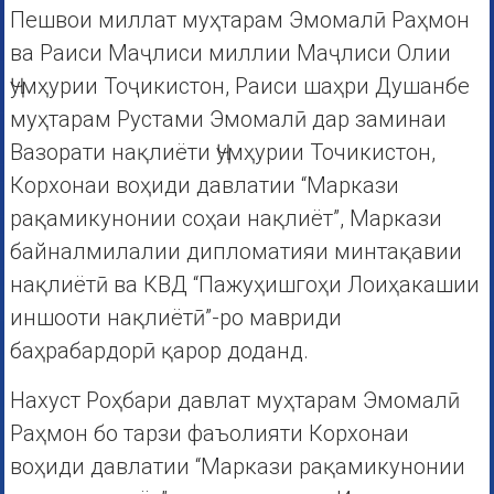
Пешвои миллат муҳтарам Эмомалӣ Раҳмон
ва Раиси Маҷлиси миллии Маҷлиси Олии
Ҷумҳурии Тоҷикистон, Раиси шаҳри Душанбе
муҳтарам Рустами Эмомалӣ дар заминаи
Вазорати нақлиёти Ҷумҳурии Точикистон,
Корхонаи воҳиди давлатии “Маркази
рақамикунонии соҳаи нақлиёт”, Маркази
байналмилалии дипломатияи минтақавии
нақлиётӣ ва КВД “Пажуҳишгоҳи Лоиҳакашии
иншооти нақлиётӣ”-ро мавриди
баҳрабардорӣ қарор доданд.
Нахуст Роҳбари давлат муҳтарам Эмомалӣ
Раҳмон бо тарзи фаъолияти Корхонаи
воҳиди давлатии “Маркази рақамикунонии