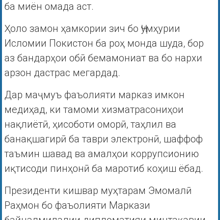
ба миён омада аст.
Ҳоло замон ҳамкории зич бо Ҷумҳурии
Исломии Покистон ба роҳ монда шуда, бор
аз бандарҳои обӣ бемамониат ва бо нархи
арзон дастрас мегардад.
Дар маҷмуъ фаъолияти марказ имкон
медиҳад, ки тамоми хизматрасониҳои
нақлиётӣ, ҳисоботи оморӣ, таҳлил ва
банақшагирӣ ба таври электронӣ, шаффоф
таъмин шавад ва амалҳои коррупсионию
иқтисоди пинҳонӣ ба маротиб коҳиш ёбад.
Президенти кишвар муҳтарам Эмомалӣ
Раҳмон бо фаъолияти Маркази