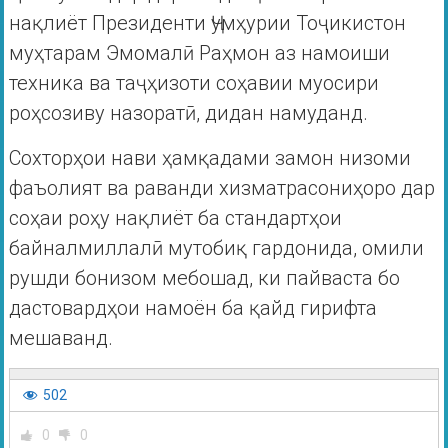
нақлиёт Президенти Ҷумҳурии Тоҷикистон
муҳтарам Эмомалӣ Раҳмон аз намоиши
техника ва таҷҳизоти соҳавии муосири
роҳсозиву назоратӣ, дидан намуданд.
Сохторҳои нави ҳамқадами замон низоми
фаъолият ва раванди хизматрасониҳоро дар
соҳаи роҳу нақлиёт ба стандартҳои
байналмиллалӣ мутобиқ гардонида, омили
рушди бонизом мебошад, ки пайваста бо
дастовардҳои намоён ба қайд гирифта
мешаванд.
502
0
0