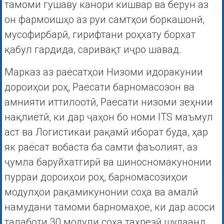
тамоми гушаву канори кишвар ва берун аз
он фармоишҳо аз руи самтҳои боркашонӣ,
мусофирбарӣ, гирифтани роҳхату борхат
қабул гардида, саривақт иҷро шавад.
Марказ аз раёсатҳои Низоми идоракунии
дороиҳои роҳ, Раёсати барномасозон ва
амнияти иттилоотӣ, Раёсати низоми зеҳнии
нақлиётӣ, ки дар ҷаҳон бо номи ITS маъмул
аст ва Логистикаи рақамӣ иборат буда, ҳар
як раёсат вобаста ба самти фаъолият, аз
ҷумла баруйхатгирӣ ва шиносномакунонии
пурраи дороиҳои роҳ, барномасозиҳои
модулҳои рақамикунонии соҳа ва амалӣ
намудани тамоми барномаҳое, ки дар асоси
талаботи 30 модули соҳа таҳрезӣ шудаанд,