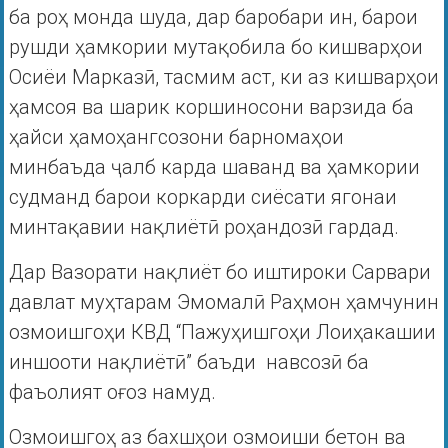
ба роҳ монда шуда, дар баробари ин, барои
рушди ҳамкории мутақобила бо кишварҳои
Осиёи Марказӣ, тасмим аст, ки аз кишварҳои
ҳамсоя ва шарик коршиносони варзида ба
ҳайси ҳамоҳангсозони барномаҳои
минбаъда ҷалб карда шаванд ва ҳамкории
судманд барои коркарди сиёсати ягонаи
минтақавии нақлиётӣ роҳандозӣ гардад.
Дар Вазорати нақлиёт бо иштироки Сарвари
давлат муҳтарам Эмомалӣ Раҳмон ҳамчунин
озмоишгоҳи КВД “Пажуҳишгоҳи Лоиҳакашии
иншооти нақлиётӣ” баъди навсозӣ ба
фаъолият оғоз намуд.
Озмоишгоҳ аз бахшҳои озмоиши бетон ва