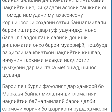
байналмилалии дипломатияи минтақавии
нақлиётӣ низ, ки ҳадафи асосии ташкили он
– омода намудани мутахассисону
коршиносони соҳавии сатҳи байналмилалӣ
барои иштирок дар гуфтушунидҳо, яъне
баланд бардоштани савияи дониши
дипломатии онҳо барои муаррифӣ, пешбурд
ва ҳифзи манфиатҳои нақлиётии кишвар,
инчунин таҳкими мавқеи нақлиётии
ҷумҳуриӣ дар минтақа мебошад, шинос
шуданд.
Барои пешбурди фаъолият дар ҳамкорӣ бо
Маркази байналмилалии дипломатияи
нақлиётии байналмилалӣ барои ҷалби
сармояи хориҷӣ бо шарикони рушд ҳамкорӣ