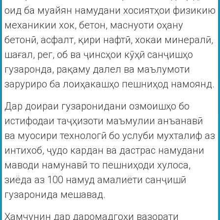
оид ба муайян намудани хосиятҳои физикию
механикии хок, бетон, маснуоти оҳану
бетонӣ, асфалт, қири нафтӣ, хокаи минералӣ,
шағал, рег, об ва ҷинсҳои кӯҳӣ санҷишҳо
гузаронда, рақаму далел ва маълумоти
заруриро ба лоиҳакашҳо пешниҳод намоянд.
Дар доираи гузаронидани озмоишҳо бо
истифодаи таҷҳизоти маъмулии анъанавӣ
ва муосири технологӣ бо услуби мухталиф аз
интихоб, ҷудо кардан ва дастрас намудани
маводи намунавӣ то пешниҳоди хулоса,
зиёда аз 100 намуд амалиёти санҷишӣ
гузаронида мешавад.
Ҳамчунин дар даромадгоҳи вазорати