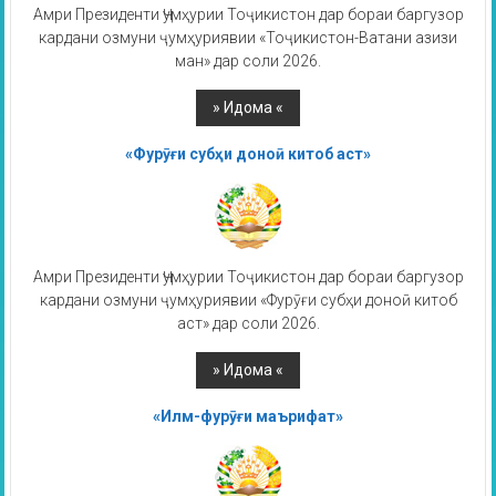
Амри Президенти Ҷумҳурии Тоҷикистон дар бораи баргузор
кардани озмуни ҷумҳуриявии «Тоҷикистон-Ватани азизи
ман» дар соли 2026.
«Фурӯғи субҳи доноӣ китоб аст»
Амри Президенти Ҷумҳурии Тоҷикистон дар бораи баргузор
кардани озмуни ҷумҳуриявии «Фурӯғи субҳи доноӣ китоб
аст» дар соли 2026.
«Илм-фурӯғи маърифат»