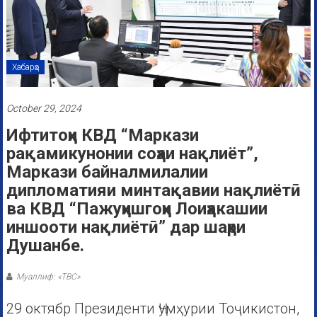
Хабарҳо
October 29, 2024
Ифтитоҳи КВД “Маркази
рақамикунонии соҳаи нақлиёт”,
Маркази байналмилалии
дипломатияи минтақавии нақлиётӣ
ва КВД “Пажуҳишгоҳи Лоиҳакашии
иншооти нақлиётӣ” дар шаҳри
Душанбе.
Муаллиф: «ТВС»
29 октябр Президенти Ҷумҳурии Тоҷикистон,