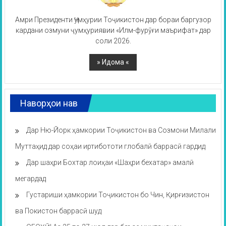
Амри Президенти Ҷумҳурии Тоҷикистон дар бораи баргузор
кардани озмуни ҷумҳуриявии «Илм-фурӯғи маърифат» дар
соли 2026.
Наворҳои нав
Дар Ню-Йорк ҳамкории Тоҷикистон ва Созмони Милали
Муттаҳид дар соҳаи иртибототи глобалӣ баррасӣ гардид
Дар шаҳри Бохтар лоиҳаи «Шаҳри бехатар» амалӣ
мегардад
Густариши ҳамкории Тоҷикистон бо Чин, Қирғизистон
ва Покистон баррасӣ шуд