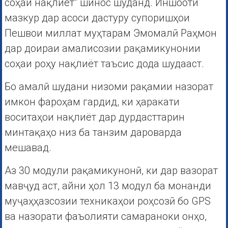
соҳаи нақлиёт” шинос шуданд. Иншооти
мазкур дар асоси дастуру супоришҳои
Пешвои миллат муҳтарам Эмомалӣ Раҳмон
дар доираи амалисозии рақамикунонии
соҳаи роҳу нақлиёт таъсис дода шудааст.
Бо амалӣ шудани низоми рақамии назорат
имкон фароҳам гардид, ки ҳаракати
воситаҳои нақлиёт дар дурдасттарин
минтақаҳо низ ба танзим дароварда
мешавад.
Аз 30 модули рақамикунонӣ, ки дар вазорат
мавҷуд аст, айни ҳол 13 модул ба монанди
муҷаҳҳазсозии техникаҳои роҳсозӣ бо GPS
ва назорати фаъолияти самараноки онҳо,