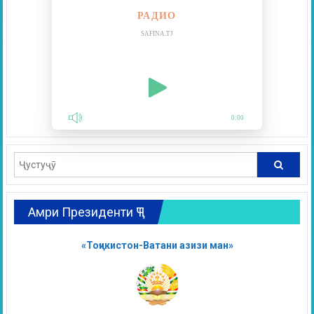
РАДИО
SAFINA.TJ
0:00
Амри Президенти ҶТ
«Тоҷикистон-Ватани азизи ман»