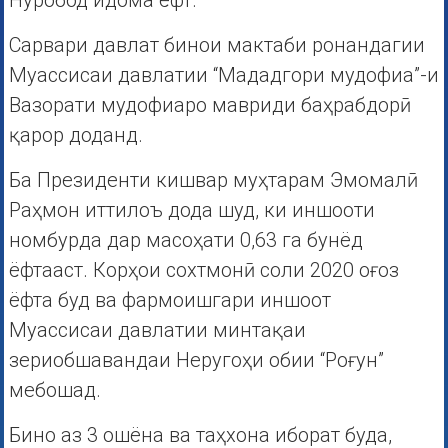
Нуробод идома ёфт.
Сарвари давлат бинои мактаби ронандагии
Муассисаи давлатии “Мададгори мудофиа”-и
Вазорати мудофиаро мавриди баҳрабдорӣ
қарор доданд.
Ба Президенти кишвар муҳтарам Эмомалӣ
Раҳмон иттилоъ дода шуд, ки иншооти
номбурда дар масоҳати 0,63 га бунёд
ёфтааст. Корҳои сохтмонӣ соли 2020 оғоз
ёфта буд ва фармоишгари иншоот
Муассисаи давлатии минтақаи
зериобшавандаи Неругоҳи обии “Роғун”
мебошад.
Бино аз 3 ошёна ва таҳхона иборат буда,