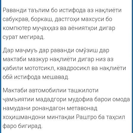
Раванди таълим бо истифода аз нақлиёти
сабукрав, боркаш, дастгоҳи махсуси бо
компютер муҷаҳҳаз ва аёниятҳои дигар
сурат мегирад.
Дар маҷмуъ дар раванди омӯзиш дар
мактаби мазкур нақлиёти дигар низ аз
қабили мототсикл, квадросикл ва нақлиёти
обӣ истифода мешавад.
Мактаби автомобилии ташкилоти
ҷамъиятии мададгори мудофиа барои омода
намудани ронандагон метавонад
хоҳишмандони минтақаи Раштро ба таҳсил
фаро бигирад.