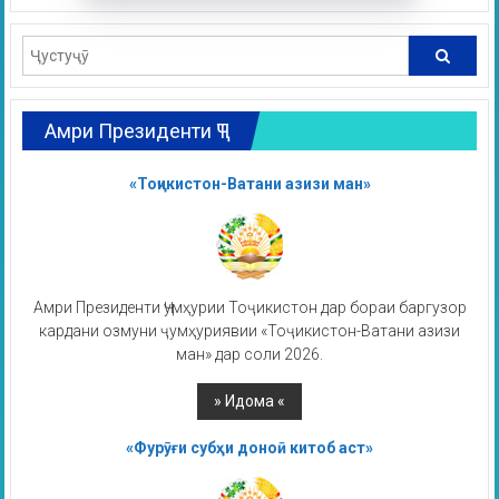
Амри Президенти ҶТ
«Тоҷикистон-Ватани азизи ман»
Амри Президенти Ҷумҳурии Тоҷикистон дар бораи баргузор
кардани озмуни ҷумҳуриявии «Тоҷикистон-Ватани азизи
ман» дар соли 2026.
«Фурӯғи субҳи доноӣ китоб аст»