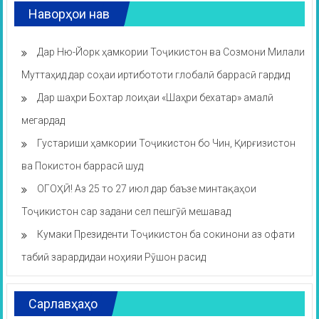
Наворҳои нав
Дар Ню-Йорк ҳамкории Тоҷикистон ва Созмони Милали
Муттаҳид дар соҳаи иртибототи глобалӣ баррасӣ гардид
Дар шаҳри Бохтар лоиҳаи «Шаҳри бехатар» амалӣ
мегардад
Густариши ҳамкории Тоҷикистон бо Чин, Қирғизистон
ва Покистон баррасӣ шуд
ОГОҲӢ! Аз 25 то 27 июл дар баъзе минтақаҳои
Тоҷикистон сар задани сел пешгӯӣ мешавад
Кумаки Президенти Тоҷикистон ба сокинони аз офати
табиӣ зарардидаи ноҳияи Рӯшон расид
Сарлавҳаҳо