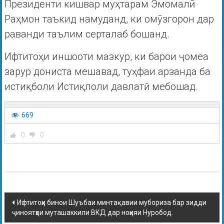
Президенти кишвар муҳтарам Эмомалӣ
Раҳмон таъкид намуданд, ки омӯзгорон дар
раванди таълим серталаб бошанд.
Ифтитоҳи иншооти мазкур, ки барои ҷомеа
зарур дониста мешавад, туҳфаи арзанда ба
истиқболи Истиқлоли давлатӣ мебошад.
669
0
0
Ифтитоҳи бинои Шуъбаи минтақавии мубориза бар зидди
ҷиноятҳои муташаккили ВКД дар ноҳияи Нуробод.