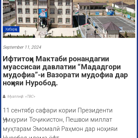
Хабарҳо
September 11, 2024
Ифтитоҳи Мактаби ронандагии
муассисаи давлатии “Мададгори
мудофиа”-и Вазорати мудофиа дар
ноҳияи Нуробод.
Муаллиф: «ТВС»
11 сентябр сафари кории Президенти
Ҷумҳурии Тоҷикистон, Пешвои миллат
муҳтарам Эмомалӣ Раҳмон дар ноҳияи