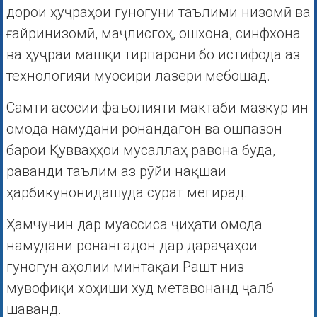
дорои ҳуҷраҳои гуногуни таълими низомӣ ва
ғайринизомӣ, маҷлисгоҳ, ошхона, синфхона
ва ҳуҷраи машқи тирпаронӣ бо истифода аз
технологияи муосири лазерӣ мебошад.
Самти асосии фаъолияти мактаби мазкур ин
омода намудани ронандагон ва ошпазон
барои Қувваҳҳои мусаллаҳ равона буда,
раванди таълим аз рӯйи нақшаи
ҳарбикунонидашуда сурат мегирад.
Ҳамчунин дар муассиса ҷиҳати омода
намудани ронангадон дар дараҷаҳои
гуногун аҳолии минтақаи Рашт низ
мувофиқи хоҳиши худ метавонанд ҷалб
шаванд.