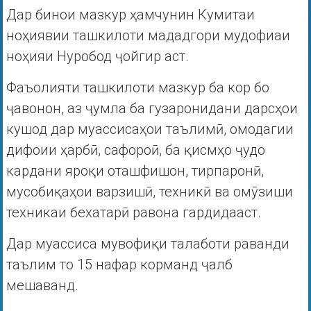
Дар бинои мазкур ҳамчунин Кумитаи
ноҳиявии ташкилоти мададгори мудофиаи
ноҳияи Нуробод ҷойгир аст.
Фаъолияти ташкилоти мазкур ба кор бо
ҷавонон, аз ҷумла ба гузаронидани дарсҳои
кушод дар муассисаҳои таълимӣ, омодагии
дифоии ҳарбӣ, сафороӣ, ба қисмҳо ҷудо
кардани яроқи оташфишон, тирпаронӣ,
мусобиқаҳои варзишӣ, техникӣ ва омӯзиши
техникаи бехатарӣ равона гардидааст.
Дар муассиса мувофиқи талаботи раванди
таълим то 15 нафар корманд ҷалб
мешаванд.