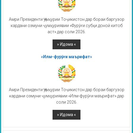
Амри Президенти Ҷумҳурии Тоҷикистон дар бораи баргузор
кардани озмуни ҷумҳуриявии «Фурӯғи субҳи доноӣ китоб
аст» дар соли 2026.
«Илм-фурӯғи маърифат»
Амри Президенти Ҷумҳурии Тоҷикистон дар бораи баргузор
кардани озмуни ҷумҳуриявии «Илм-фурӯғи маърифат» дар
соли 2026.