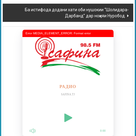
Ба истифода додани хати оби нушокии “Шолидара-
Дарбанд” дар ноҳияи Нуробод.
Error MEDIA_ELEMENT_ERROR: Format error
РАДИО
SAFINA.TJ
0:00