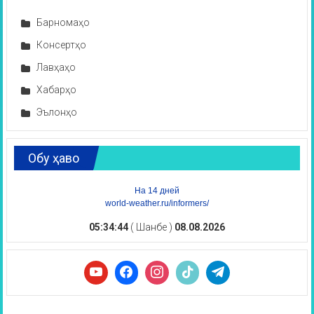
Барномаҳо
Консертҳо
Лавҳаҳо
Хабарҳо
Эълонҳо
Обу ҳаво
На 14 дней
world-weather.ru/informers/
05:34:45
( Шанбе )
08.08.2026