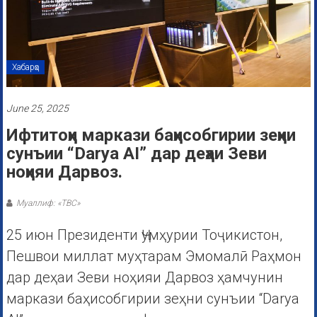
Хабарҳо
June 25, 2025
Ифтитоҳи маркази баҳисобгирии зеҳни
сунъии “Darya AI” дар деҳаи Зеви
ноҳияи Дарвоз.
Муаллиф: «ТВС»
25 июн Президенти Ҷумҳурии Тоҷикистон,
Пешвои миллат муҳтарам Эмомалӣ Раҳмон
дар деҳаи Зеви ноҳияи Дарвоз ҳамчунин
маркази баҳисобгирии зеҳни сунъии “Darya