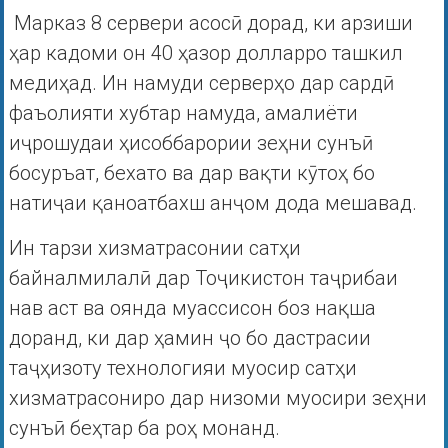
Марказ 8 сервери асосӣ дорад, ки арзиши
ҳар кадоми он 40 ҳазор долларро ташкил
медиҳад. Ин намуди серверҳо дар сардӣ
фаъолияти хубтар намуда, амалиёти
иҷрошудаи ҳисоббарории зеҳни сунъӣ
босуръат, бехато ва дар вақти кӯтоҳ бо
натиҷаи қаноатбахш анҷом дода мешавад.
Ин тарзи хизматрасонии сатҳи
байналмилалӣ дар Тоҷикистон таҷрибаи
нав аст ва оянда муассисон боз нақша
доранд, ки дар ҳамин ҷо бо дастрасии
таҷҳизоту технологияи муосир сатҳи
хизматрасониро дар низоми муосири зеҳни
сунъӣ беҳтар ба роҳ монанд.