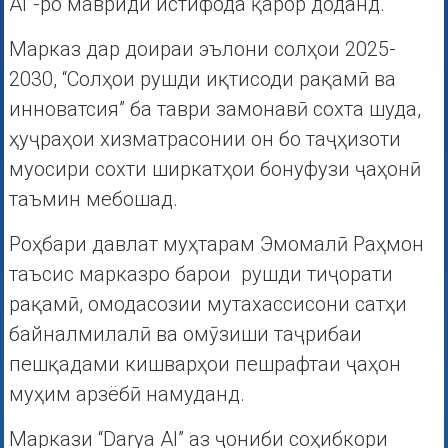
AI”-ро мавриди истифода қарор доданд.
Марказ дар доираи эълони солҳои 2025-
2030, “Солҳои рушди иқтисоди рақамӣ ва
инноватсия” ба таври замонавӣ сохта шуда,
ҳуҷраҳои хизматрасонии он бо таҷҳизоти
муосири сохти ширкатҳои бонуфузи ҷаҳонӣ
таъмин мебошад.
Роҳбари давлат муҳтарам Эмомалӣ Раҳмон
таъсис марказро барои рушди тиҷорати
рақамӣ, омодасозии мутахассисони сатҳи
байналмилалӣ ва омӯзиши таҷрибаи
пешқадами кишварҳои пешрафтаи ҷаҳон
муҳим арзёбӣ намуданд.
Маркази “Darya AI” аз ҷониби соҳибкори