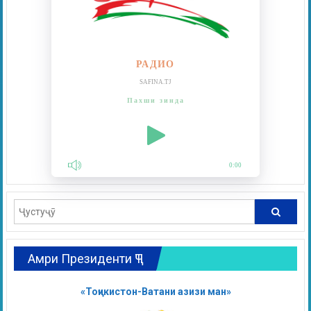
РАДИО
SAFINA.TJ
Пахши зинда
0:00
Амри Президенти ҶТ
«Тоҷикистон-Ватани азизи ман»