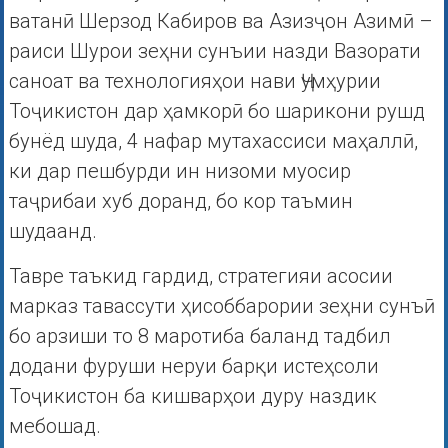
ватанӣ Шерзод Кабиров ва Азизҷон Азимӣ –
раиси Шурои зеҳни сунъии назди Вазорати
саноат ва технологияҳои нави Ҷумҳурии
Тоҷикистон дар ҳамкорӣ бо шарикони рушд
бунёд шуда, 4 нафар мутахассиси маҳаллӣ,
ки дар пешбурди ин низоми муосир
таҷрибаи хуб доранд, бо кор таъмин
шудаанд.
Тавре таъкид гардид, стратегияи асосии
марказ тавассути ҳисоббарории зеҳни сунъӣ
бо арзиши то 8 маротиба баланд тадбил
додани фуруши неруи барқи истеҳсоли
Тоҷикистон ба кишварҳои дуру наздик
мебошад.