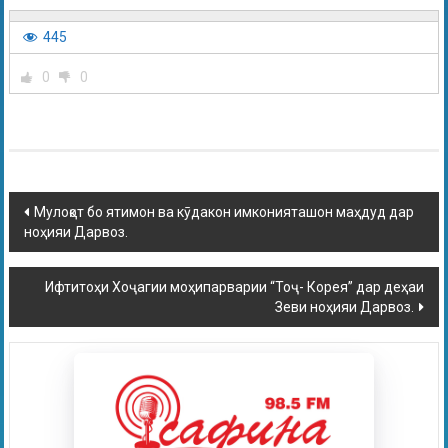
445
0
0
Мулоқот бо ятимон ва кӯдакон имконияташон маҳдуд дар
ноҳияи Дарвоз.
Ифтитоҳи Хоҷагии моҳипарварии “Тоҷ- Корея” дар деҳаи
Зеви ноҳияи Дарвоз.