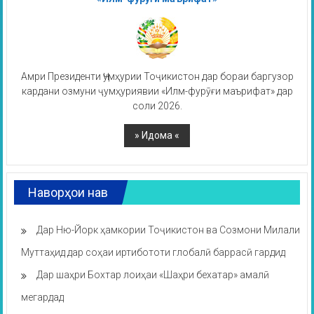
Амри Президенти Ҷумҳурии Тоҷикистон дар бораи баргузор
кардани озмуни ҷумҳуриявии «Илм-фурӯғи маърифат» дар
соли 2026.
Наворҳои нав
Дар Ню-Йорк ҳамкории Тоҷикистон ва Созмони Милали
Муттаҳид дар соҳаи иртибототи глобалӣ баррасӣ гардид
Дар шаҳри Бохтар лоиҳаи «Шаҳри бехатар» амалӣ
мегардад