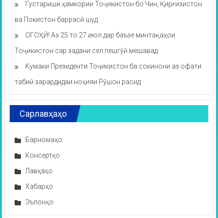
Густариши ҳамкории Тоҷикистон бо Чин, Қирғизистон
ва Покистон баррасӣ шуд
ОГОҲӢ! Аз 25 то 27 июл дар баъзе минтақаҳои
Тоҷикистон сар задани сел пешгӯӣ мешавад
Кумаки Президенти Тоҷикистон ба сокинони аз офати
табиӣ зарардидаи ноҳияи Рӯшон расид
Сарлавҳаҳо
Барномаҳо
Консертҳо
Лавҳаҳо
Хабарҳо
Эълонҳо