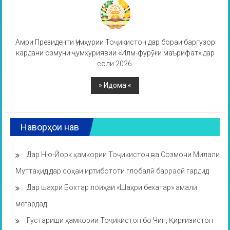
Амри Президенти Ҷумҳурии Тоҷикистон дар бораи баргузор
кардани озмуни ҷумҳуриявии «Илм-фурӯғи маърифат» дар
соли 2026.
Наворҳои нав
Дар Ню-Йорк ҳамкории Тоҷикистон ва Созмони Милали
Муттаҳид дар соҳаи иртибототи глобалӣ баррасӣ гардид
Дар шаҳри Бохтар лоиҳаи «Шаҳри бехатар» амалӣ
мегардад
Густариши ҳамкории Тоҷикистон бо Чин, Қирғизистон