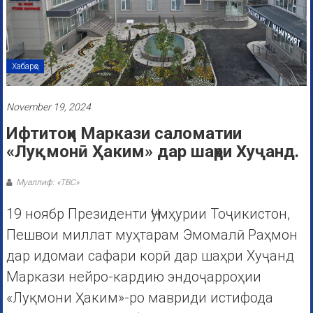
Хабарҳо
November 19, 2024
Ифтитоҳи Маркази саломатии
«Луқмонӣ Ҳаким» дар шаҳри Хуҷанд.
Муаллиф: «ТВС»
19 ноябр Президенти Ҷумҳурии Тоҷикистон,
Пешвои миллат муҳтарам Эмомалӣ Раҳмон
дар идомаи сафари корӣ дар шаҳри Хуҷанд
Маркази нейро-кардию эндоҷарроҳии
«Луқмони Ҳаким»-ро мавриди истифода