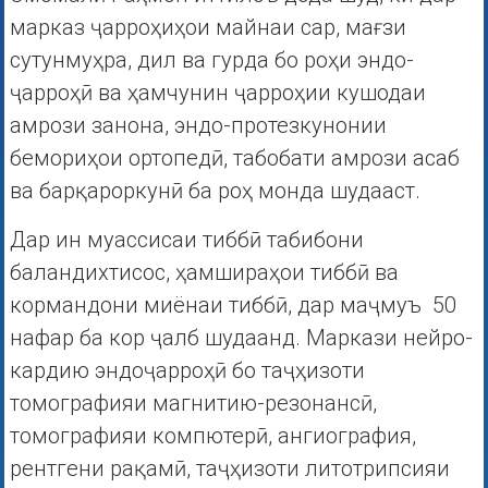
марказ ҷарроҳиҳои майнаи сар, мағзи
сутунмуҳра, дил ва гурда бо роҳи эндо-
ҷарроҳӣ ва ҳамчунин ҷарроҳии кушодаи
амрози занона, эндо-протезкунонии
бемориҳои ортопедӣ, табобати амрози асаб
ва барқароркунӣ ба роҳ монда шудааст.
Дар ин муассисаи тиббӣ табибони
баландихтисос, ҳамшираҳои тиббӣ ва
кормандони миёнаи тиббӣ, дар маҷмуъ 50
нафар ба кор ҷалб шудаанд. Маркази нейро-
кардию эндоҷарроҳӣ бо таҷҳизоти
томографияи магнитию-резонансӣ,
томографияи компютерӣ, ангиография,
рентгени рақамӣ, таҷҳизоти литотрипсияи