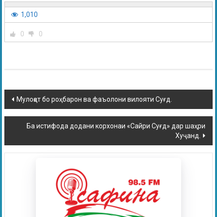
1,010
0
0
Мулоқот бо роҳбарон ва фаъолони вилояти Суғд.
Ба истифода додани корхонаи «Сайри Суғд» дар шаҳри
Хуҷанд.