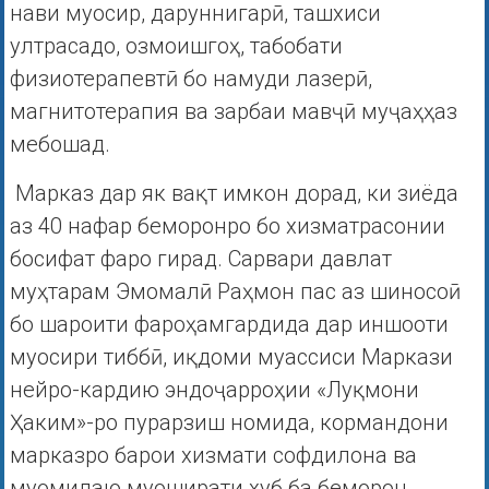
нави муосир, даруннигарӣ, ташхиси
ултрасадо, озмоишгоҳ, табобати
физиотерапевтӣ бо намуди лазерӣ,
магнитотерапия ва зарбаи мавҷӣ муҷаҳҳаз
мебошад.
Марказ дар як вақт имкон дорад, ки зиёда
аз 40 нафар беморонро бо хизматрасонии
босифат фаро гирад. Сарвари давлат
муҳтарам Эмомалӣ Раҳмон пас аз шиносоӣ
бо шароити фароҳамгардида дар иншооти
муосири тиббӣ, иқдоми муассиси Маркази
нейро-кардию эндоҷарроҳии «Луқмони
Ҳаким»-ро пурарзиш номида, кормандони
марказро барои хизмати софдилона ва
муомилаю муоширати хуб ба беморон