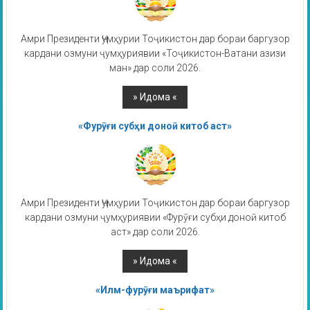
Амри Президенти Ҷумҳурии Тоҷикистон дар бораи баргузор
кардани озмуни ҷумҳуриявии «Тоҷикистон-Ватани азизи
ман» дар соли 2026.
«Фурӯғи субҳи доноӣ китоб аст»
Амри Президенти Ҷумҳурии Тоҷикистон дар бораи баргузор
кардани озмуни ҷумҳуриявии «Фурӯғи субҳи доноӣ китоб
аст» дар соли 2026.
«Илм-фурӯғи маърифат»