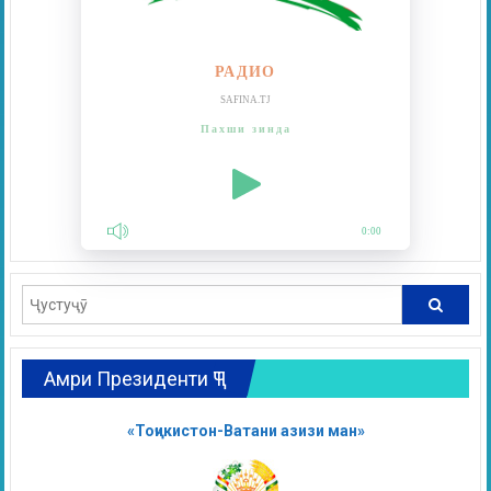
РАДИО
SAFINA.TJ
Пахши зинда
0:00
Амри Президенти ҶТ
«Тоҷикистон-Ватани азизи ман»