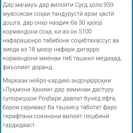
Дар маҷмуъ дар вилояти Суғд ҳоло 939
муассисаи соҳаи тандурустӣ арзи ҳастӣ
дошта, дар онҳо наздик ба 30 ҳазор
кормандони соҳа, ки аз он 5100
нафарашонро табибони соҳибтахассус ва
зиёда аз 18 ҳазор нафари дигарро
кормандони миёнаи тиб ташкил медиҳад,
фаъолият доранд.
Маркази нейро-кардию эндоҷарроҳии
«Луқмони Ҳаким» дар заминаи дастуру
супоришҳои Роҳбари давлат бунёд ёфта,
барои саривақт ба ташхису таботат фаро
гирифтани сокинони вилоят пешбинӣ
гардидааст.