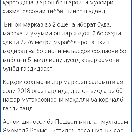
қарор дода, дар он бо шароити муосири
хизматрасонии тиббӣ шинос шуданд.
Бинои марказ аз 2 ошёна иборат буда,
масоҳати умумии он дар якҷоягӣ бо саҳни
ҳавлӣ 2276 метри мураббаъро ташкил
медиҳад ва бо риояи меъёрҳои сохтмонӣ бо
маблағи 5 миллиону дусад ҳазор сомонӣ
бунёд гардидааст.
Корҳои сохтмонӣ дар маркази саломатӣ аз
соли 2018 оғоз гардида, дар он зиёда аз 60
нафар мутахассисони маҳаллӣ ба кор ҷалб
гардиданд.
Аснои шиносоӣ ба Пешвои миллат муҳтарам
Эмомалӣ Раҳмон иттилоъ дода шуд, ки дар