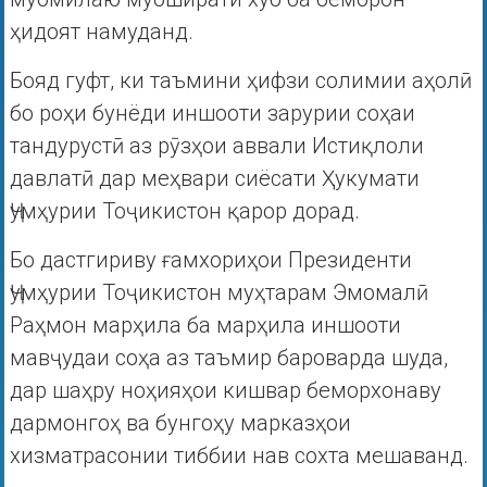
ҳидоят намуданд.
Бояд гуфт, ки таъмини ҳифзи солимии аҳолӣ
бо роҳи бунёди иншооти зарурии соҳаи
тандурустӣ аз рӯзҳои аввали Истиқлоли
давлатӣ дар меҳвари сиёсати Ҳукумати
Ҷумҳурии Тоҷикистон қарор дорад.
Бо дастгириву ғамхориҳои Президенти
Ҷумҳурии Тоҷикистон муҳтарам Эмомалӣ
Раҳмон марҳила ба марҳила иншооти
мавҷудаи соҳа аз таъмир бароварда шуда,
дар шаҳру ноҳияҳои кишвар беморхонаву
дармонгоҳ ва бунгоҳу марказҳои
хизматрасонии тиббии нав сохта мешаванд.