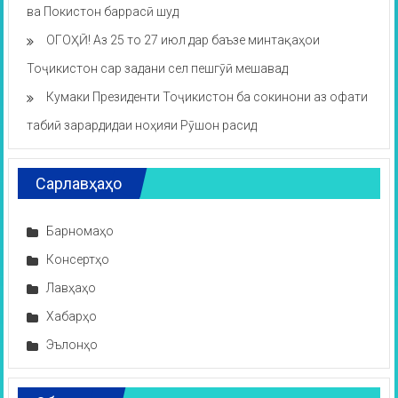
ва Покистон баррасӣ шуд
ОГОҲӢ! Аз 25 то 27 июл дар баъзе минтақаҳои
Тоҷикистон сар задани сел пешгӯӣ мешавад
Кумаки Президенти Тоҷикистон ба сокинони аз офати
табиӣ зарардидаи ноҳияи Рӯшон расид
Сарлавҳаҳо
Барномаҳо
Консертҳо
Лавҳаҳо
Хабарҳо
Эълонҳо