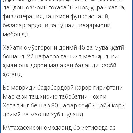
дандон, озмоишгоҳ, асабшинос, ҳуҷраи хатна,
физиотерапия, ташхиси функсионалӣ,
безараргардонӣ ва гӯшаи гиёҳдармонӣ
мебошад.
Ҳайати омӯзгорони доимӣ 45 ва муваққатӣ
бошанд, 22 нафарро ташкил медиҳанд, ки
ҳамаи онҳо дорои малакаи баланди касбӣ
ҳастанд.
Бо мавриди баҳрабардорӣ қарор гирифтани
Маркази ташхисию табобатии ноҳияи
Ховалинг беш аз 80 нафар соҳиби ҷойи кори
доимӣ ва маоши хуб шуданд.
Мутахассисон омодаанд бо истифода аз