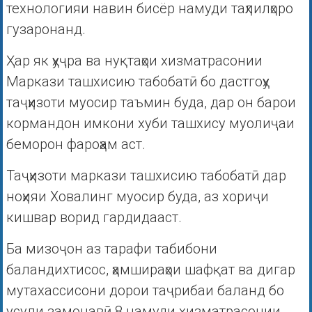
технологияи навин бисёр намуди таҳлилҳоро
гузаронанд.
Ҳар як ҳуҷра ва нуқтаҳои хизматрасонии
Маркази ташхисию табобатӣ бо дастгоҳу
таҷҳизоти муосир таъмин буда, дар он барои
кормандон имкони хуби ташхису муолиҷаи
беморон фароҳам аст.
Таҷҳизоти маркази ташхисию табобатӣ дар
ноҳияи Ховалинг муосир буда, аз хориҷи
кишвар ворид гардидааст.
Ба мизоҷон аз тарафи табибони
баландихтисос, ҳамшираҳои шафқат ва дигар
мутахассисони дорои таҷрибаи баланд бо
усули замонавӣ 8 намуди хизматрасонии