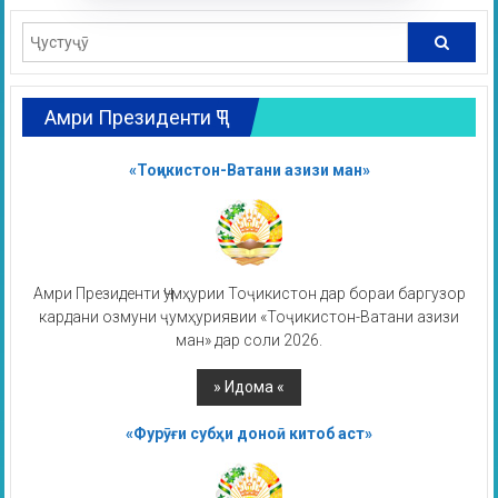
Амри Президенти ҶТ
«Тоҷикистон-Ватани азизи ман»
Амри Президенти Ҷумҳурии Тоҷикистон дар бораи баргузор
кардани озмуни ҷумҳуриявии «Тоҷикистон-Ватани азизи
ман» дар соли 2026.
«Фурӯғи субҳи доноӣ китоб аст»