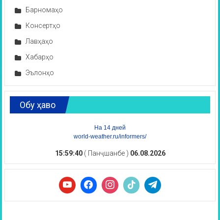
Барномаҳо
Консертҳо
Лавҳаҳо
Хабарҳо
Эълонҳо
Обу ҳаво
На 14 дней
world-weather.ru/informers/
15:59:41
( Панҷшанбе )
06.08.2026