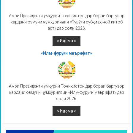
Амри Президенти Ҷумҳурии Тоҷикистон дар бораи баргузор
кардани озмуни ҷумҳуриявии «Фурӯғи субҳи доноӣ китоб
аст» дар соли 2026.
«Илм-фурӯғи маърифат»
Амри Президенти Ҷумҳурии Тоҷикистон дар бораи баргузор
кардани озмуни ҷумҳуриявии «Илм-фурӯғи маърифат» дар
соли 2026.