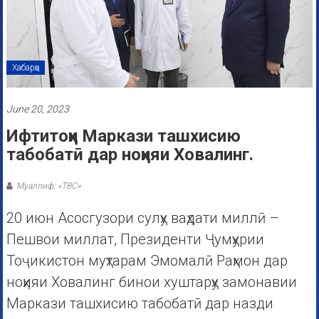
Хабарҳо
June 20, 2023
Ифтитоҳи Маркази ташхисию
табобатӣ дар ноҳияи Ховалинг.
Муаллиф: «ТВС»
20 июн Асосгузори сулҳу ваҳдати миллӣ –
Пешвои миллат, Президенти Ҷумҳурии
Тоҷикистон муҳтарам Эмомалӣ Раҳмон дар
ноҳияи Ховалинг бинои хуштарҳу замонавии
Маркази ташхисию табобатӣ дар назди