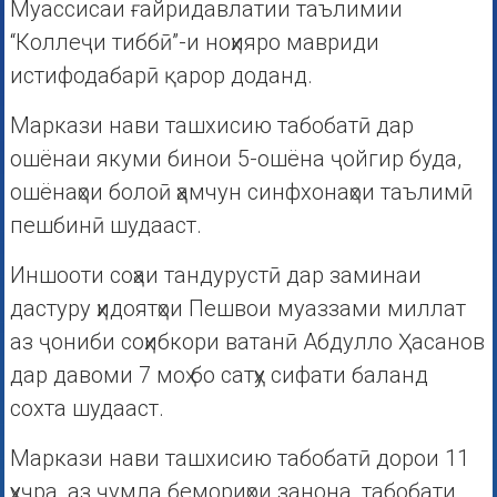
Муассисаи ғайридавлатии таълимии
“Коллеҷи тиббӣ”-и ноҳияро мавриди
истифодабарӣ қарор доданд.
Маркази нави ташхисию табобатӣ дар
ошёнаи якуми бинои 5-ошёна ҷойгир буда,
ошёнаҳои болоӣ ҳамчун синфхонаҳои таълимӣ
пешбинӣ шудааст.
Иншооти соҳаи тандурустӣ дар заминаи
дастуру ҳидоятҳои Пешвои муаззами миллат
аз ҷониби соҳибкори ватанӣ Абдулло Ҳасанов
дар давоми 7 моҳ бо сатҳу сифати баланд
сохта шудааст.
Маркази нави ташхисию табобатӣ дорои 11
ҳуҷра, аз ҷумла бемориҳои занона, табобати