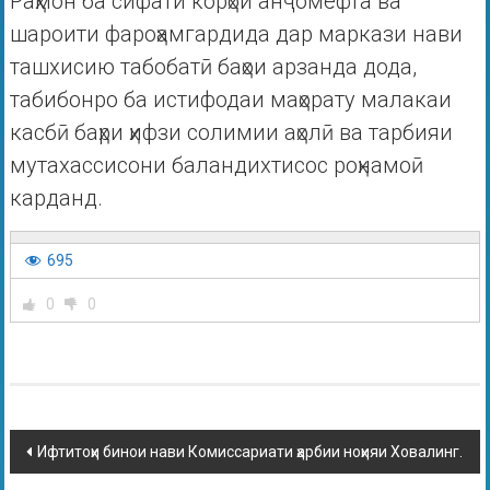
Раҳмон ба сифати корҳои анҷомёфта ва
шароити фароҳамгардида дар маркази нави
ташхисию табобатӣ баҳои арзанда дода,
табибонро ба истифодаи маҳорату малакаи
касбӣ баҳри ҳифзи солимии аҳолӣ ва тарбияи
мутахассисони баландихтисос роҳнамоӣ
карданд.
695
0
0
Ифтитоҳи бинои нави Комиссариати ҳарбии ноҳияи Ховалинг.