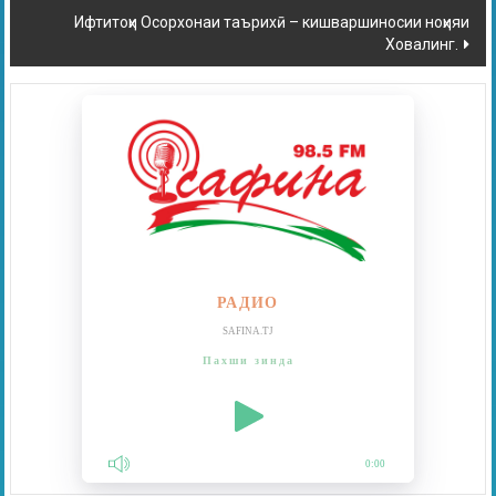
Ифтитоҳи Осорхонаи таърихӣ – кишваршиносии ноҳияи
Ховалинг.
РАДИО
SAFINA.TJ
Пахши зинда
0:00