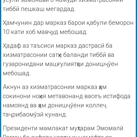
тиббӣ пешкаш мегардад.
Ҳамчунин дар марказ барои қабули беморон
10 кати хоб мавҷуд мебошад.
Ҳадаф аз таъсиси марказ дастрасӣ ба
хизматрасонии сатҳи баланди тиббӣ ва
гузаронидани машғулиятҳои донишҷӯён
мебошад.
Акнун аз хизматрасонии марказ ҳам
сокинони ноҳия метавонанд васеъ истифода
намоянд ва ҳам донишҷӯёни коллеҷ
таҷрибаомӯзӣ кунанд.
Президенти мамлакат муҳтарам Эмомалӣ