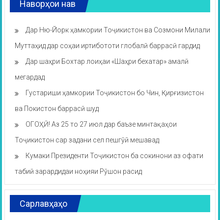
Наворҳои нав
Дар Ню-Йорк ҳамкории Тоҷикистон ва Созмони Милали
Муттаҳид дар соҳаи иртибототи глобалӣ баррасӣ гардид
Дар шаҳри Бохтар лоиҳаи «Шаҳри бехатар» амалӣ
мегардад
Густариши ҳамкории Тоҷикистон бо Чин, Қирғизистон
ва Покистон баррасӣ шуд
ОГОҲӢ! Аз 25 то 27 июл дар баъзе минтақаҳои
Тоҷикистон сар задани сел пешгӯӣ мешавад
Кумаки Президенти Тоҷикистон ба сокинони аз офати
табиӣ зарардидаи ноҳияи Рӯшон расид
Сарлавҳаҳо