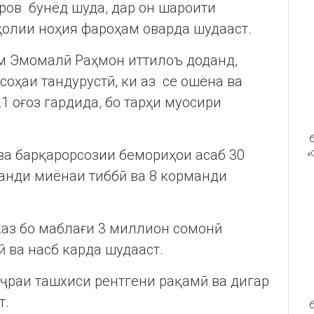
ров бунёд шуда, дар он шароити
ҳолии ноҳия фароҳам оварда шудааст.
м Эмомалӣ Раҳмон иттилоъ доданд,
оҳаи тандурустӣ, ки аз се ошёна ва
1 оғоз гардида, бо тарҳи муосири
б
ва барқарорсозии бемориҳои асаб 30
«
манди миёнаи тиббӣ ва 8 корманди
.
аз бо маблағи 3 миллион сомонӣ
 ва насб карда шудааст.
уҷраи ташхиси рентгени рақамӣ ва дигар
т.
б