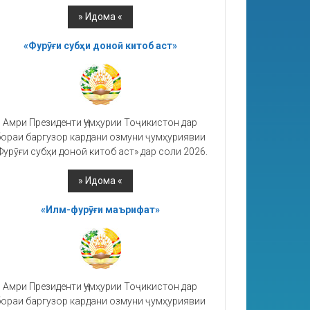
«Фурӯғи субҳи доноӣ китоб аст»
Амри Президенти Ҷумҳурии Тоҷикистон дар
ораи баргузор кардани озмуни ҷумҳуриявии
Фурӯғи субҳи доноӣ китоб аст» дар соли 2026.
«Илм-фурӯғи маърифат»
Амри Президенти Ҷумҳурии Тоҷикистон дар
ораи баргузор кардани озмуни ҷумҳуриявии