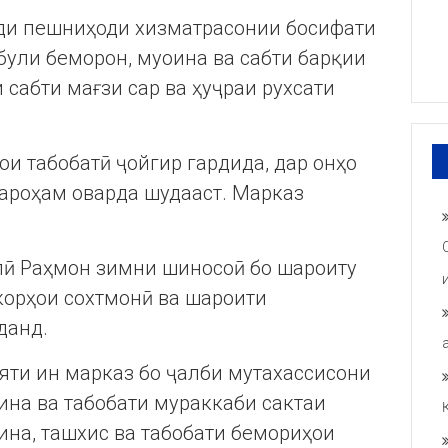
ди пешниҳоди хизматрасонии босифати
були беморон, муоина ва сабти барқии
 сабти мағзи сар ва ҳуҷраи рухсати
и табобатӣ ҷойгир гардида, дар онҳо
ароҳам оварда шудааст. Марказ
ӣ Раҳмон зимни шиносоӣ бо шароиту
корҳои сохтмонӣ ва шароити
данд.
яти ин марказ бо ҷалби мутахассисони
ина ва табобати мураккаби сактаи
ина, ташхис ва табобати бемориҳои