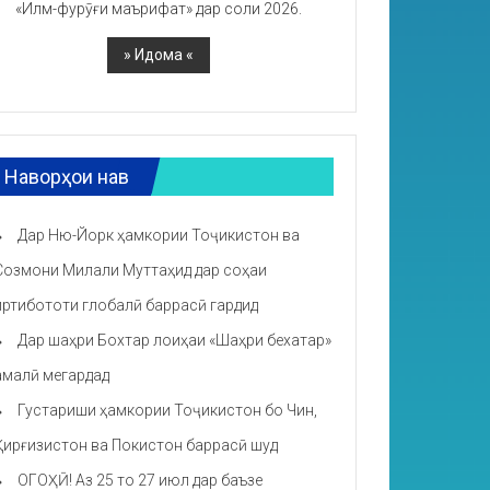
«Илм-фурӯғи маърифат» дар соли 2026.
Наворҳои нав
Дар Ню-Йорк ҳамкории Тоҷикистон ва
Созмони Милали Муттаҳид дар соҳаи
иртибототи глобалӣ баррасӣ гардид
Дар шаҳри Бохтар лоиҳаи «Шаҳри бехатар»
амалӣ мегардад
Густариши ҳамкории Тоҷикистон бо Чин,
Қирғизистон ва Покистон баррасӣ шуд
ОГОҲӢ! Аз 25 то 27 июл дар баъзе