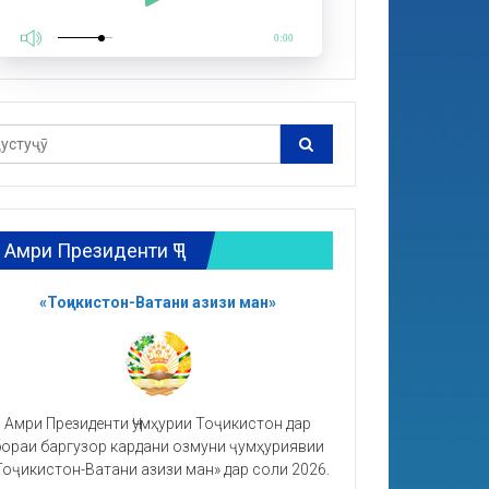
0:00
Амри Президенти ҶТ
«Тоҷикистон-Ватани азизи ман»
Амри Президенти Ҷумҳурии Тоҷикистон дар
ораи баргузор кардани озмуни ҷумҳуриявии
Тоҷикистон-Ватани азизи ман» дар соли 2026.