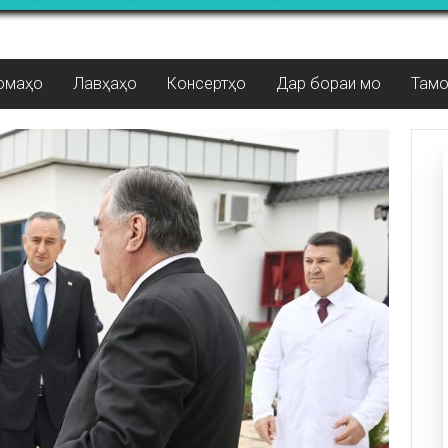
омаҳо
Лавҳаҳо
Консертҳо
Дар бораи мо
Там