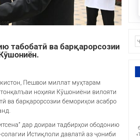
ию табобатӣ ва барқарорсозии
 Кӯшониён.
икистон, Пешвои миллат муҳтарам
стонқалъаи ноҳияи Кӯшониёни вилояти
тӣ ва барқарорсозии бемориҳои асабро
анд.
итсена” дар доираи тадбирҳои ободонию
б
-солагии Истиқлоли давлатӣ аз ҷониби
«