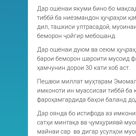
Дар ошёнаи якуми бино бо мақса
тиббӣ ба ниёзмандон ҳуҷраҳои қа
дил, ташхиси ултрасадоӣ, муоинаи
беморон ҷойгир мебошанд.
Дар ошёнаи дуюм ва сеюм ҳуҷраҳо
барои беморон шароити мусоид ф
ҳамчунин дорои 30 кати хоб аст.
Пешвои миллат муҳтарам Эмомал
имконоти ин муассисаи тиббӣ ба 
фароҳамгардида баҳои баланд до
Дар оянда бо истифода аз имкони
сатҳи минтақа ва ҷумҳуриявӣ муо
майнаи сар ва дигар усулҳои муо