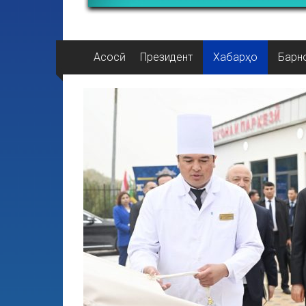
Асосӣ
Президент
Хабарҳо
Барн