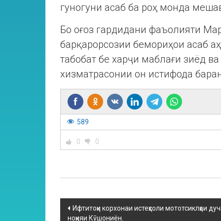
гуногуни асаб ба роҳ монда меша
Бо оғоз гардидани фаъолияти Ма
барқарорсозии бемориҳои асаб аҳ
табобат бе харҷи маблағи зиёд ва
хизматрасонии он истифода баран
589
0
0
Ифтитоҳи корхонаи истеҳсоли мототсиклҳои д
ноҳияи Кӯшониён.