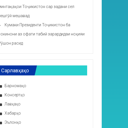
минтақаҳои Тоҷикистон сар задани сел
пешгӯӣ мешавад
Кумаки Президенти Тоҷикистон ба
сокинони аз офати табиӣ зарардидаи ноҳияи
Рӯшон расид
Сарлавҳаҳо
Барномаҳо
Консертҳо
Лавҳаҳо
Хабарҳо
Эълонҳо