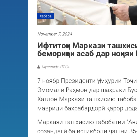
Хабарҳо
November 7, 2024
Ифтитоҳи Маркази ташхис
бемориҳои асаб дар ноҳияи
Муаллиф: «ТВС»
7 ноябр Президенти Ҷумҳурии Тоҷ
Эмомалӣ Раҳмон дар шаҳраки Бу
Хатлон Маркази ташхисию табоба
мавриди баҳрабардорӣ қарор дод
Маркази ташхисию табобатии “Ав
созандагӣ ба истиқболи ҷашни 35