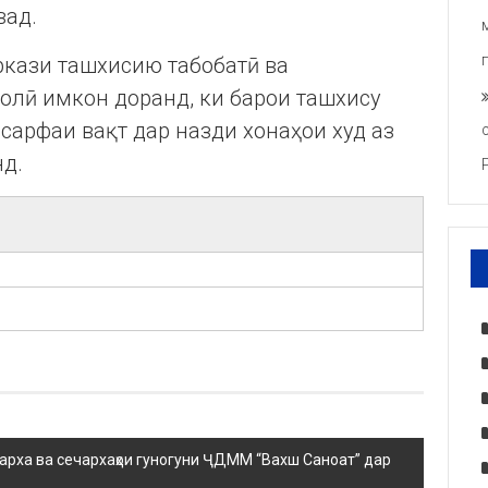
вад.
ркази ташхисию табобатӣ ва
олӣ имкон доранд, ки барои ташхису
 сарфаи вақт дар назди хонаҳои худ аз
д.
учарха ва сечархаҳои гуногуни ҶДММ “Вахш Саноат” дар