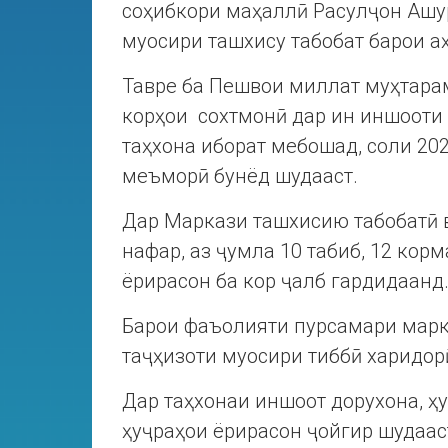
соҳибкори маҳаллӣ Расулҷон Ашу
муосири ташхису табобат барои а
Тавре ба Пешвои миллат муҳтара
корҳои сохтмонӣ дар ин иншооти с
таҳхона иборат мебошад, соли 202
меъморӣ бунёд шудааст.
Дар Маркази ташхисию табобатӣ 
нафар, аз ҷумла 10 табиб, 12 кор
ёрирасон ба кор ҷалб гардидаанд
Барои фаъолияти пурсамари марк
таҷҳизоти муосири тиббӣ харидорӣ
Дар таҳхонаи иншоот дорухона, ҳ
ҳуҷраҳои ёрирасон ҷойгир шудаас