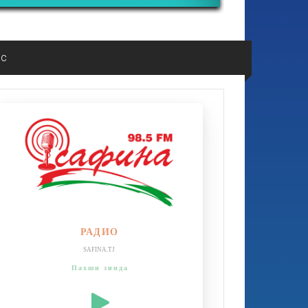
ос
РАДИО
SAFINA.TJ
Пахши зинда