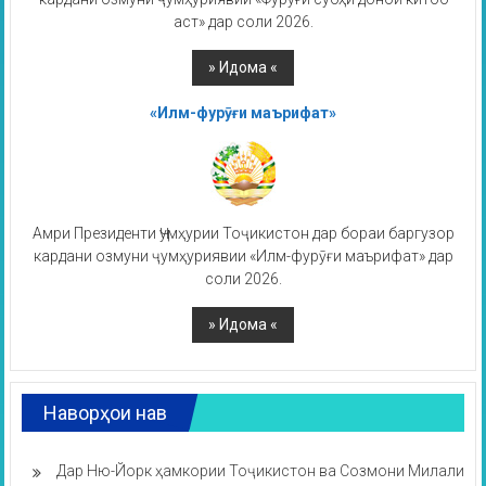
аст» дар соли 2026.
«Илм-фурӯғи маърифат»
Амри Президенти Ҷумҳурии Тоҷикистон дар бораи баргузор
кардани озмуни ҷумҳуриявии «Илм-фурӯғи маърифат» дар
соли 2026.
Наворҳои нав
Дар Ню-Йорк ҳамкории Тоҷикистон ва Созмони Милали