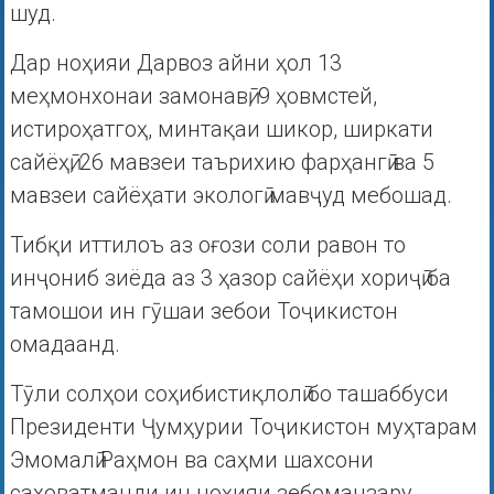
шуд.
Дар ноҳияи Дарвоз айни ҳол 13
меҳмонхонаи замонавӣ, 9 ҳовмстей,
истироҳатгоҳ, минтақаи шикор, ширкати
сайёҳӣ, 26 мавзеи таърихию фарҳангӣ ва 5
мавзеи сайёҳати экологӣ мавҷуд мебошад.
Тибқи иттилоъ аз оғози соли равон то
инҷониб зиёда аз 3 ҳазор сайёҳи хориҷӣ ба
тамошои ин гӯшаи зебои Тоҷикистон
омадаанд.
Тӯли солҳои соҳибистиқлолӣ бо ташаббуси
Президенти Ҷумҳурии Тоҷикистон муҳтарам
Эмомалӣ Раҳмон ва саҳми шахсони
саховатманди ин ноҳияи зебоманзару