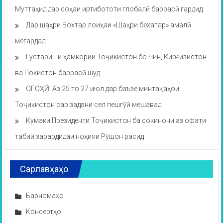
Муттаҳид дар соҳаи иртибототи глобалӣ баррасӣ гардид
Дар шаҳри Бохтар лоиҳаи «Шаҳри бехатар» амалӣ
мегардад
Густариши ҳамкории Тоҷикистон бо Чин, Қирғизистон
ва Покистон баррасӣ шуд
ОГОҲӢ! Аз 25 то 27 июл дар баъзе минтақаҳои
Тоҷикистон сар задани сел пешгӯӣ мешавад
Кумаки Президенти Тоҷикистон ба сокинони аз офати
табиӣ зарардидаи ноҳияи Рӯшон расид
Сарлавҳаҳо
Барномаҳо
Консертҳо