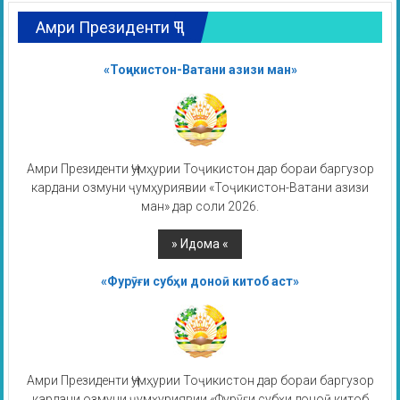
Амри Президенти ҶТ
«Тоҷикистон-Ватани азизи ман»
Амри Президенти Ҷумҳурии Тоҷикистон дар бораи баргузор
кардани озмуни ҷумҳуриявии «Тоҷикистон-Ватани азизи
ман» дар соли 2026.
«Фурӯғи субҳи доноӣ китоб аст»
Амри Президенти Ҷумҳурии Тоҷикистон дар бораи баргузор
кардани озмуни ҷумҳуриявии «Фурӯғи субҳи доноӣ китоб