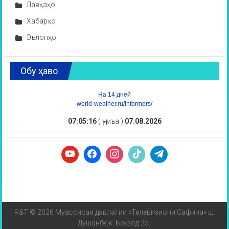
Лавҳаҳо
Хабарҳо
Эълонҳо
Обу ҳаво
На 14 дней
world-weather.ru/informers/
07:05:16
( Ҷумъа )
07.08.2026
R&T © 2026 Муассисаи давлатии «Телевизиони Сафина» ш.
Душанбе к. Беҳзод 25.