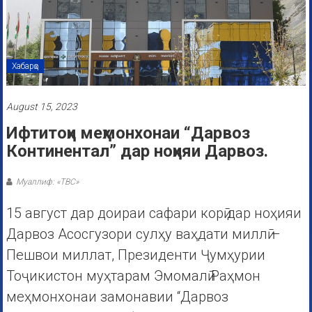
Хабарҳо
August 15, 2023
Ифтитоҳи меҳмонхонаи “Дарвоз
Континентал” дар ноҳияи Дарвоз.
Муаллиф: «ТВС»
15 август дар доираи сафари корӣ дар ноҳияи
Дарвоз Асосгузори сулҳу ваҳдати миллӣ –
Пешвои миллат, Президенти Ҷумҳурии
Тоҷикистон муҳтарам Эмомалӣ Раҳмон
меҳмонхонаи замонавии “Дарвоз