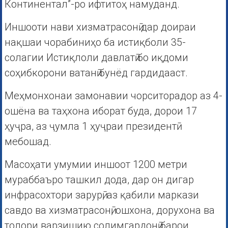
Континентал”-ро ифтитоҳ намуданд.
Иншооти нави хизматрасонӣ дар доираи
нақшаи чорабиниҳо ба истиқболи 35-
солагии Истиқлоли давлатӣ бо иқдоми
соҳибкорони ватанӣ бунёд гардидааст.
Меҳмонхонаи замонавии чорситорадор аз 4-
ошёна ва таҳхона иборат буда, дорои 17
ҳуҷра, аз ҷумла 1 ҳуҷраи президентӣ
мебошад.
Масоҳати умумии иншоот 1200 метри
мураббаъро ташкил дода, дар он дигар
инфрасохтори зарурӣ, аз қабили маркази
савдо ва хизматрасонӣ, ошхона, дорухона ва
толори варзишию солимгардонӣ барои