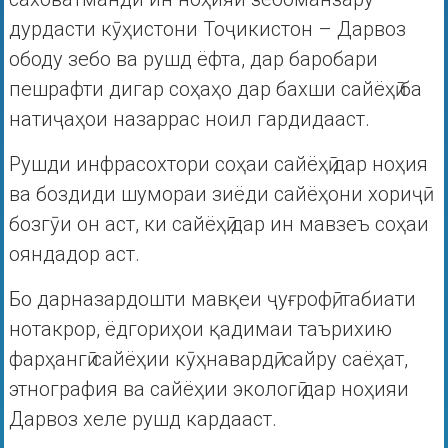
дурдасти кӯҳистони Тоҷикистон – Дарвоз
ободу зебо ва рушд ёфта, дар баробари
пешрафти дигар соҳаҳо дар бахши сайёҳӣ ба
натиҷаҳои назаррас ноил гардидааст.
Рушди инфрасохтори соҳаи сайёҳӣ дар ноҳия
ва боздиди шумораи зиёди сайёҳони хориҷӣ
бозгӯи он аст, ки сайёҳӣ дар ин мавзеъ соҳаи
ояндадор аст.
Бо дарназардошти мавқеи ҷуғрофӣ, табиати
нотакрор, ёдгориҳои қадимаи таърихию
фарҳангӣ сайёҳии кӯҳнавардӣ, сайру саёҳат,
этнография ва сайёҳии экологӣ дар ноҳияи
Дарвоз хеле рушд кардааст.