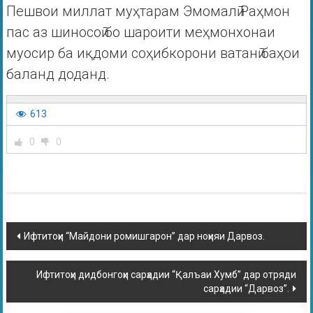
Пешвои миллат муҳтарам Эмомалӣ Раҳмон
пас аз шиносоӣ бо шароити меҳмонхонаи
муосир ба иқдоми соҳибкорони ватанӣ баҳои
баланд доданд.
613
0
0
Ифтитоҳи “Майдони ромишгарон” дар ноҳияи Дарвоз.
Ифтитоҳи дидбонгоҳи сарҳадии “Қалъаи Хумб” дар отряди
сарҳадии “Дарвоз”.