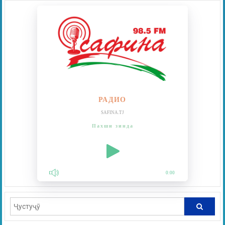
РАДИО
SAFINA.TJ
Пахши зинда
0:00