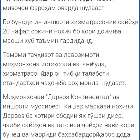
мизоҷон фароҳам оварда шудааст.
Бо бунёди ин иншооти хизматрасонии сайёҳӣ
20 нафар сокини ноҳия бо кори доимӣ ва
маоши хуб таъмин гардиданд.
Тамоми таҷҳизот ва лавозимоти
меҳмонхона истеҳсоли ватанӣ буда,
хизматрасонӣ дар он тибқи талаботи
стандартҳои ҷаҳонӣ ба роҳ монда шудааст.
Меҳмонхонаи “Дарвоз Континентал” аз
иншооти муосирест, ки дар маркази ноҳияи
Дарвоз ба хотири ободии як гӯшаи диёр,
ҷалби сайёҳон ва таъсиси ҷойҳои нави корӣ
бунёд ва мавриди баҳрабардорӣ қарор дода