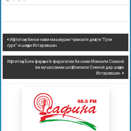
0
0
Ифтитоҳи бинои нави маъмурии Ҷамоати деҳоти “Гули
сурх”-и шаҳри Истаравшан.
Ифтитоҳи Боғи фарҳангӣ-фароғатии ба номи Исмоили Сомонӣ
ва муҷассамаи шоҳ Исмоили Сомонӣ дар шаҳри
Истаравшан.