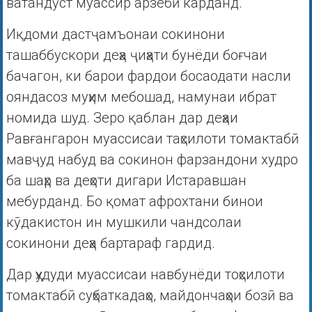
ватандӯст муассир арзёбӣ карданд.
Иқдоми дастҷамъонаи сокинони
ташаббускори деҳа ҷиҳати бунёди боғчаи
бачагон, ки барои фардои босаодати насли
ояндасоз муҳим мебошад, намунаи ибрат
номида шуд. Зеро қаблан дар деҳаи
Равғангарон муассисаи таҳсилоти томактабӣ
мавҷуд набуд ва сокинон фарзандони худро
ба шаҳр ва деҳоти дигари Истаравшан
мебурданд. Бо қомат афрохтани бинои
кӯдакистон ин мушкили чандсолаи
сокинони деҳа бартараф гардид.
Дар ҳудуди муассисаи навбунёди тоҳсилоти
томактабӣ суҳбаткадаҳо, майдончаҳои бозӣ ва