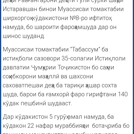
деҳаи Равғангарони деҳоти Гули сурхи шаҳри
Истаравшан бинои Муассисаи томактабии
ширхоргоҳ-кӯдакистони №8-ро ифтитоҳ
намуда, бо шароити фароҳамшуда дар он
шинос шуданд.
Муассисаи томактабии “Табассум” ба
истиқболи сазовори 35-солагии Истиқлоли
давлатии Ҷумҳурии Тоҷикистон бо саҳми
соҳибкорони маҳаллӣ ва шахсони
саховатпешаи деҳа ба тариқи ҳашар сохта
шуда, барои ба ғамхорӣ фаро гирифтани 140
кӯдак пешбинӣ шудааст.
Дар кӯдакистон 5 гурӯҳ амал намуда, ба
кӯдакон 22 нафар мураббияҳои ботаҷриба бо