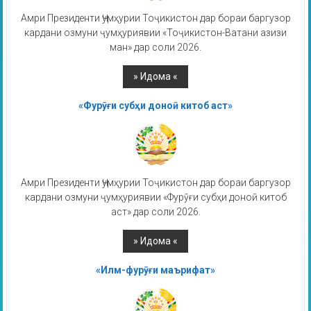
Амри Президенти Ҷумҳурии Тоҷикистон дар бораи баргузор
кардани озмуни ҷумҳуриявии «Тоҷикистон-Ватани азизи
ман» дар соли 2026.
«Фурӯғи субҳи доноӣ китоб аст»
Амри Президенти Ҷумҳурии Тоҷикистон дар бораи баргузор
кардани озмуни ҷумҳуриявии «Фурӯғи субҳи доноӣ китоб
аст» дар соли 2026.
«Илм-фурӯғи маърифат»