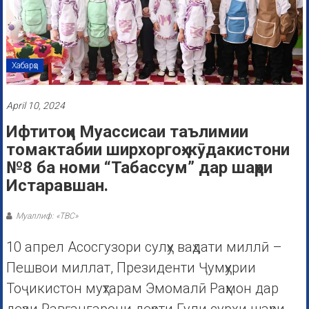
Хабарҳо
April 10, 2024
Ифтитоҳи Муассисаи таълимии
томактабии ширхоргоҳ-кӯдакистони
№8 ба номи “Табассум” дар шаҳри
Истаравшан.
Муаллиф: «ТВС»
10 апрел Асосгузори сулҳу ваҳдати миллӣ –
Пешвои миллат, Президенти Ҷумҳурии
Тоҷикистон муҳтарам Эмомалӣ Раҳмон дар