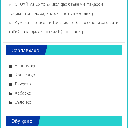
ОГОҲӢ! Аз 25 то 27 июл дар баъзе минтақаҳои
Тоҷикистон сар задани сел пешгӯӣ мешавад
Кумаки Президенти Тоҷикистон ба сокинони аз офати
табиӣ зарардидаи ноҳияи Рӯшон расид
Сарлавҳаҳо
Барномаҳо
Консертҳо
Лавҳаҳо
Хабарҳо
Эълонҳо
Обу ҳаво