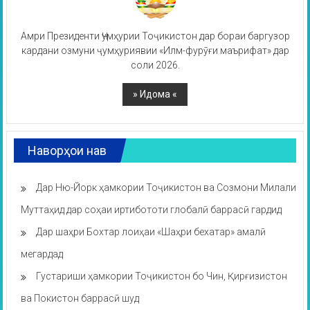
Амри Президенти Ҷумҳурии Тоҷикистон дар бораи баргузор
кардани озмуни ҷумҳуриявии «Илм-фурӯғи маърифат» дар
соли 2026.
Наворҳои нав
Дар Ню-Йорк ҳамкории Тоҷикистон ва Созмони Милали
Муттаҳид дар соҳаи иртибототи глобалӣ баррасӣ гардид
Дар шаҳри Бохтар лоиҳаи «Шаҳри бехатар» амалӣ
мегардад
Густариши ҳамкории Тоҷикистон бо Чин, Қирғизистон
ва Покистон баррасӣ шуд