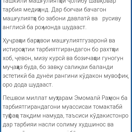
ташкили машғулиятҳои ҷолибу шавқовар
тарбия медиҳанд. Дар боғчаи бачагон
машғулиятҳо бо забони давлатӣ ва русиву
англисӣ ба роҳ монда шудааст.
Ҳуҷраҳои барҳавои машғулиятгузаронӣ ва
истироҳатии тарбиятгирандагон бо рахтҳои
хоб, ҷевон, мизу курсӣ ва бозичаҳои гуногун
муҷаҳҳаз буда, бо завқу салиқаи баланди
эстетикӣ ба дунёи рангини кӯдакон мувофиқ
оро дода шудааст.
Пешвои миллат муҳтарам Эмомалӣ Раҳмон ба
тарбиятгирандагони муассисаи томактабӣ
туҳфаҳо тақдим намуда, таъсиси кӯдакистонро
дар тарбияи насли солиму худшинос ва