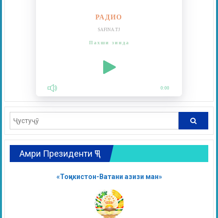
РАДИО
SAFINA.TJ
Пахши зинда
0:00
Амри Президенти ҶТ
«Тоҷикистон-Ватани азизи ман»