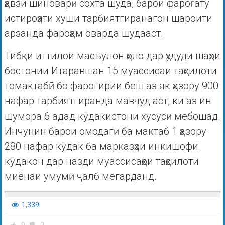
ҳавзи шиноварӣ сохта шуда, барои фароғату
истироҳати хуши тарбиятгиранагон шароити
арзанда фароҳам оварда шудааст.
Тибқи иттилои масъулон ҳоло дар ҳудуди шаҳри
бостонии Итаравшан 15 муассисаи таҳсилоти
томактабӣ бо фарогирии беш аз як ҳазору 900
нафар тарбиятгиранда мавҷуд аст, ки аз ин
шумора 6 адад кӯдакистони хусусӣ мебошад.
Инчунин барои омодагӣ ба мактаб 1 ҳазору
280 нафар кӯдак ба марказҳои инкишофи
кӯдакон дар назди муассисаҳои таҳсилоти
миёнаи умумӣ ҷалб мегарданд.
1,339