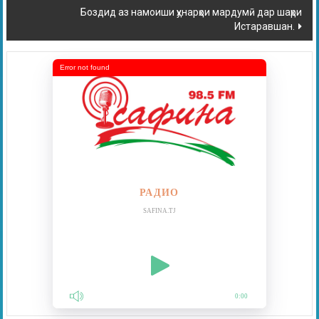
Боздид аз намоиши ҳунарҳои мардумӣ дар шаҳри
Истаравшан.
Error not found
РАДИО
SAFINA.TJ
0:00