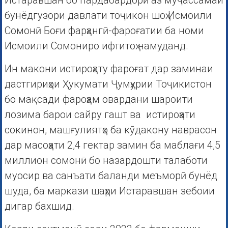
Истаравшан бо пардабардорӣ аз муҷассамаи
бунёдгузори давлати тоҷикон шоҳ Исмоили
Сомонӣ Боғи фарҳангӣ-фароғатии ба номи
Исмоили Сомониро ифтитоҳ намуданд.
Ин макони истироҳату фароғат дар заминаи
дастгириҳои Ҳукумати Ҷумҳурии Тоҷикистон
бо мақсади фароҳам овардани шароити
лозима барои сайру гашт ва истироҳати
сокинон, машғулиятҳо ба кӯдакону наврасон
дар масоҳати 2,4 гектар замин ба маблағи 4,5
миллион сомонӣ бо назардошти талаботи
муосир ва санъати баланди меъморӣ бунёд
шуда, ба маркази шаҳри Истаравшан зебоии
дигар бахшид.