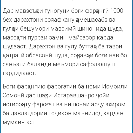
Дар мавзеъҳои гуногуни боғи фарҳангӣ 1000
бех дарахтони сояафкану ҳамешасабз ва
гулҳои бешумори мавсимӣ шинонида шуда,
масоҳати пурраи замин майсазор карда
шудааст. Дарахтон ва гулу буттаҳо ба таври
қатрагӣ обрасонӣ шуда, роҳравҳои боғи нав бо
санъати баланди меъморӣ сафолакпӯш
гардидааст.
Боғи фарҳангию фароғатии ба номи Исмоили
Сомонӣ дар шаҳри Истаравшанро ҷойи
истироҳату фароғат ва нишонаи арҷу эҳтиром
ба давлатдории тоҷикон маънидод кардан
мумкин аст.