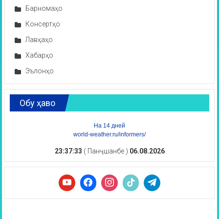
Барномаҳо
Консертҳо
Лавҳаҳо
Хабарҳо
Эълонҳо
Обу ҳаво
На 14 дней
world-weather.ru/informers/
23:37:34
( Панҷшанбе )
06.08.2026