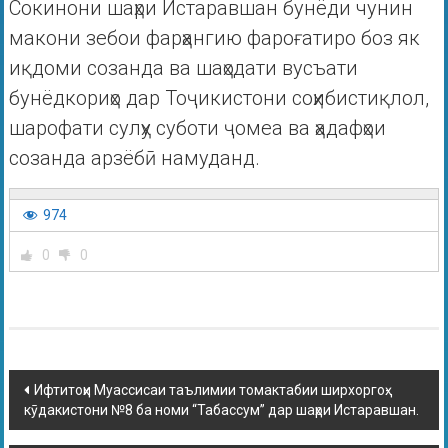
Сокинони шаҳри Истаравшан бунёди чунин
макони зебои фарҳангию фароғатиро боз як
иқдоми созанда ва шаҳодати вусъати
бунёдкориҳо дар Тоҷикистони соҳибистиқлол,
шарофати сулҳу суботи ҷомеа ва ҳадафҳои
созанда арзёбӣ намуданд.
974
0
0
Ифтитоҳи Муассисаи таълимии томактабии ширхоргоҳ-
кӯдакистони №8 ба номи “Табассум” дар шаҳри Истаравшан.