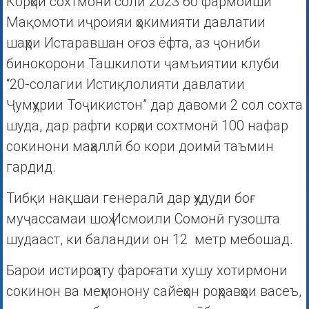
Корҳои сохтмонӣ соли 2023 бо фармоиши
Мақомоти иҷроияи ҳокимияти давлатии
шаҳри Истаравшан оғоз ёфта, аз ҷониби
бинокорони Ташкилоти ҷамъиятии клуби
“20-солагии Истиқлолияти давлатии
Ҷумҳурии Тоҷикистон” дар давоми 2 сол сохта
шуда, дар рафти корҳои сохтмонӣ 100 нафар
сокинони маҳаллӣ бо кори доимӣ таъмин
гардид.
Тибқи нақшаи генералӣ дар ҳудуди боғ
муҷассамаи шоҳ Исмоили Сомонӣ гузошта
шудааст, ки баландии он 12 метр мебошад.
Барои истироҳату фароғати хушу хотирмони
сокинон ва меҳмонону сайёҳон роҳравҳои васеъ,