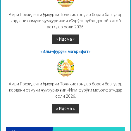
Амри Президенти Ҷумҳурии Тоҷикистон дар бораи баргузор
кардани озмуни ҷумҳуриявии «Фурӯғи субҳи доноӣ китоб
аст» дар соли 2026.
«Илм-фурӯғи маърифат»
Амри Президенти Ҷумҳурии Тоҷикистон дар бораи баргузор
кардани озмуни ҷумҳуриявии «Илм-фурӯғи маърифат» дар
соли 2026.