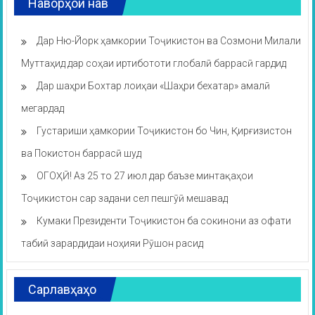
Наворҳои нав
Дар Ню-Йорк ҳамкории Тоҷикистон ва Созмони Милали
Муттаҳид дар соҳаи иртибототи глобалӣ баррасӣ гардид
Дар шаҳри Бохтар лоиҳаи «Шаҳри бехатар» амалӣ
мегардад
Густариши ҳамкории Тоҷикистон бо Чин, Қирғизистон
ва Покистон баррасӣ шуд
ОГОҲӢ! Аз 25 то 27 июл дар баъзе минтақаҳои
Тоҷикистон сар задани сел пешгӯӣ мешавад
Кумаки Президенти Тоҷикистон ба сокинони аз офати
табиӣ зарардидаи ноҳияи Рӯшон расид
Сарлавҳаҳо