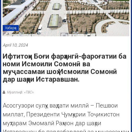
Хабарҳо
April 10, 2024
Ифтитоҳи Боғи фарҳангӣ-фароғатии ба
номи Исмоили Сомонӣ ва
муҷассамаи шоҳ Исмоили Сомонӣ
дар шаҳри Истаравшан.
Муаллиф: «ТВС»
Асосгузори сулҳу ваҳдати миллӣ – Пешвои
миллат, Президенти Ҷумҳурии Тоҷикистон
муҳтарам Эмомалӣ Раҳмон дар шаҳри