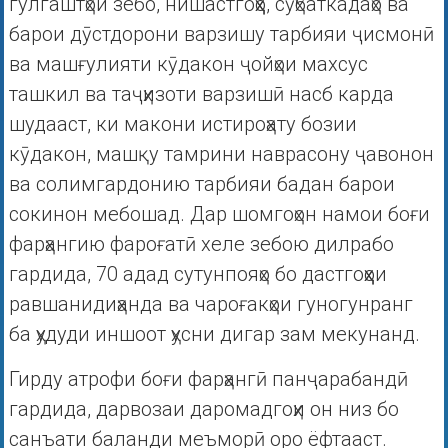
гулгаштҳои зебо, нишастгоҳҳо, сӯҳбаткадаҳо ва
барои дӯстдорони варзишу тарбияи ҷисмонӣ
ва машғулияти кӯдакон ҷойҳои махсус
ташкил ва таҷҳизоти варзишӣ насб карда
шудааст, ки макони истироҳату бозии
кӯдакон, машқу тамрини наврасону ҷавонон
ва солимгардонию тарбияи бадан барои
сокинон мебошад. Дар шомгоҳон намои боғи
фарҳангию фароғатӣ хеле зебою дилрабо
гардида, 70 адад сутунпояҳо бо дастгоҳҳои
равшанидиҳанда ва чароғакҳои гуногунранг
ба ҳудуди иншоот ҳусни дигар зам мекунанд.
Гирду атрофи боғи фарҳангӣ панҷарабандӣ
гардида, дарвозаи даромадгоҳи он низ бо
санъати баланди меъморӣ оро ёфтааст.