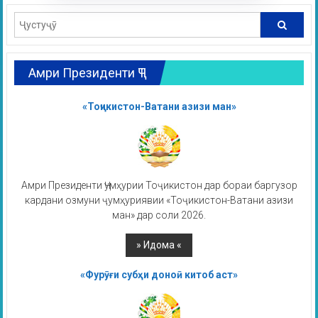
Амри Президенти ҶТ
«Тоҷикистон-Ватани азизи ман»
Амри Президенти Ҷумҳурии Тоҷикистон дар бораи баргузор
кардани озмуни ҷумҳуриявии «Тоҷикистон-Ватани азизи
ман» дар соли 2026.
«Фурӯғи субҳи доноӣ китоб аст»