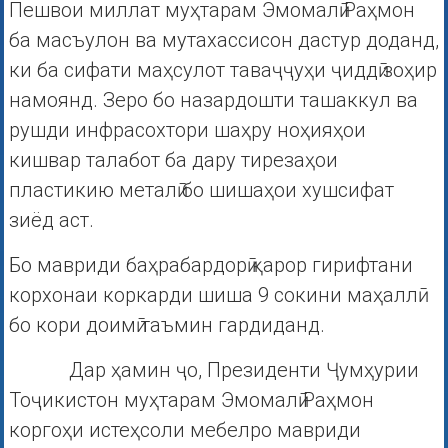
Пешвои миллат муҳтарам Эмомалӣ Раҳмон
ба масъулон ва мутахассисон дастур доданд,
ки ба сифати маҳсулот таваҷҷуҳи ҷиддӣ зоҳир
намоянд. Зеро бо назардошти ташаккул ва
рушди инфрасохтори шаҳру ноҳияҳои
кишвар талабот ба дару тирезаҳои
пластикию металӣ бо шишаҳои хушсифат
зиёд аст.
Бо мавриди баҳрабардорӣ қарор гирифтани
корхонаи коркарди шиша 9 сокини маҳаллӣ
бо кори доимӣ таъмин гардиданд.
Дар ҳамин ҷо, Президенти Ҷумҳурии
Тоҷикистон муҳтарам Эмомалӣ Раҳмон
коргоҳи истеҳсоли мебелро мавриди