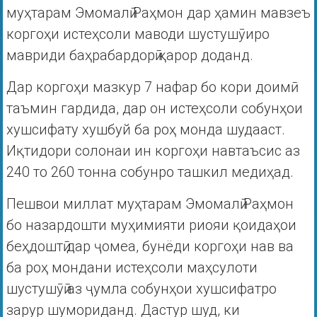
муҳтарам Эмомалӣ Раҳмон дар ҳамин мавзеъ
коргоҳи истеҳсоли маводи шустушӯиро
мавриди баҳрабардорӣ қарор доданд.
Дар коргоҳи мазкур 7 нафар бо кори доимӣ
таъмин гардида, дар он истеҳсоли собунҳои
хушсифату хушбуй ба роҳ монда шудааст.
Иқтидори солонаи ин коргоҳи навтаъсис аз
240 то 260 тонна собунро ташкил медиҳад.
Пешвои миллат муҳтарам Эмомалӣ Раҳмон
бо назардошти муҳимияти риояи қоидаҳои
беҳдоштӣ дар ҷомеа, бунёди коргоҳи нав ва
ба роҳ мондани истеҳсоли маҳсулоти
шустушӯӣ аз ҷумла собунҳои хушсифатро
зарур шумориданд. Дастур шуд, ки