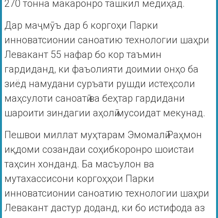
270 тонна макаронро ташкил медиҳад.
Дар маҷмӯъ дар 6 коргоҳи Парки
инноватсионии саноатию технологии шаҳри
Левакант 55 нафар бо кор таъмин
гардиданд, ки фаъолияти доимии онҳо ба
зиёд намудани суръати рушди истеҳсоли
маҳсулоти саноатӣ ва беҳтар гардидани
шароити зиндагии аҳолӣ мусоидат мекунад.
Пешвои миллат муҳтарам Эмомалӣ Раҳмон
иқдоми созандаи соҳибкоронро шоистаи
таҳсин хонданд. Ба масъулон ва
мутахассисони коргоҳҳои Парки
инноватсионии саноатию технологии шаҳри
Левакант дастур доданд, ки бо истифода аз