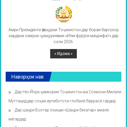
Амри Президенти Ҷумҳурии Тоҷикистон дар бораи баргузор
кардани озмуни ҷумҳуриявии «Илм-фурӯғи маърифат» дар
соли 2026.
Наворҳои нав
Дар Ню-Йорк ҳамкории Тоҷикистон ва Созмони Милали
Муттаҳид дар соҳаи иртибототи глобалӣ баррасӣ гардид
Дар шаҳри Бохтар лоиҳаи «Шаҳри бехатар» амалӣ
мегардад