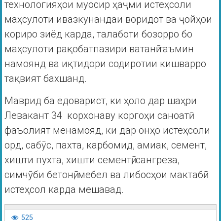
технологияҳои муосир ҳаҷми истеҳсоли
маҳсулоти ивазкунандаи воридот ва ҷойҳои
кориро зиёд карда, талаботи бозорро бо
маҳсулоти рақобатпазири ватанӣ таъмин
намоянд ва иқтидори содиротии кишварро
тақвият бахшанд.
Маврид ба ёдоварист, ки ҳоло дар шаҳри
Левакант 34 корхонаву коргоҳи саноатӣ
фаъолият менамояд, ки дар онҳо истеҳсоли
орд, сабӯс, пахта, карбомид, амиак, семент,
хишти пухта, хишти сементӣ, сангреза,
симчӯби бетонӣ, мебел ва либосҳои мактабӣ
истеҳсол карда мешавад.
525