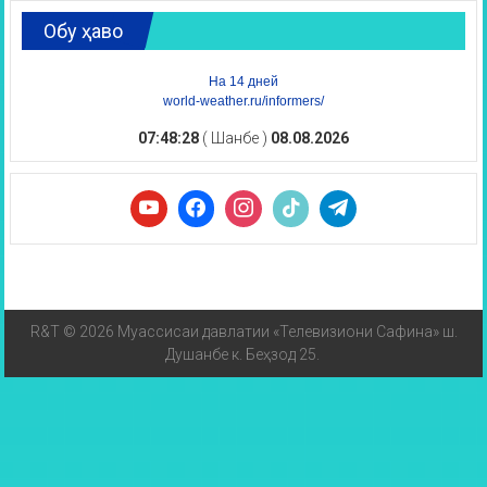
Обу ҳаво
На 14 дней
world-weather.ru/informers/
07:48:29
( Шанбе )
08.08.2026
R&T © 2026 Муассисаи давлатии «Телевизиони Сафина» ш.
Душанбе к. Беҳзод 25.