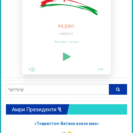
РАДИО
SAFINA.TJ
Пахши зинда
0:00
Амри Президенти ҶТ
«Тоҷикистон-Ватани азизи ман»