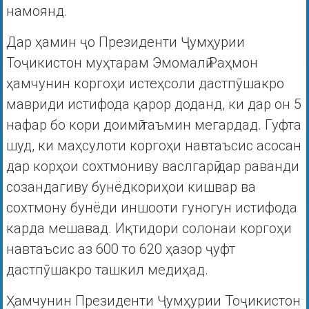
намоянд.
Дар ҳамин ҷо Президенти Ҷумҳурии
Тоҷикистон муҳтарам Эмомалӣ Раҳмон
ҳамчунин коргоҳи истеҳсоли дастпӯшакро
мавриди истифода қарор доданд, ки дар он 5
нафар бо кори доимӣ таъмин мегардад. Гуфта
шуд, ки маҳсулоти коргоҳи навтаъсис асосан
дар корҳои сохтмониву васлгарӣ дар раванди
созандагиву бунёдкориҳои кишвар ва
сохтмону бунёди иншооти гуногун истифода
карда мешавад. Иқтидори солонаи коргоҳи
навтаъсис аз 600 то 620 ҳазор ҷуфт
дастпӯшакро ташкил медиҳад.
Ҳамчунин Президенти Ҷумҳурии Тоҷикистон