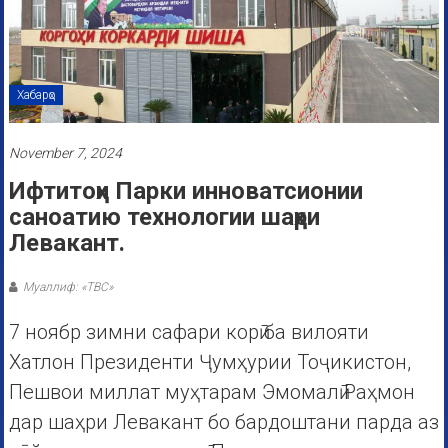
Хабарҳо
November 7, 2024
Ифтитоҳи Парки инноватсионии
саноатию технологии шаҳри
Левакант.
Муаллиф: «ТВС»
7 ноябр зимни сафари корӣ ба вилояти
Хатлон Президенти Ҷумҳурии Тоҷикистон,
Пешвои миллат муҳтарам Эмомалӣ Раҳмон
дар шаҳри Левакант бо бардоштани парда аз