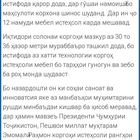
истифода қарор дода, дар гӯшаи намоишӣ бо
маҳсулоти корхона шинос шуданд. Дар ин ҷо
12 намуди мебел истеҳсол карда мешавад.
Иқтидори солонаи коргоҳи мазкур аз 30 то
36 ҳазор метри мураббаъро ташкил дода, бо
истифода аз хатти технологии коргоҳ
истеҳсоли мебел бо тарҳҳои гуногун ва зебо
ба роҳ монда шудааст.
Бо назардошти он ки соҳаи саноат ва
инноватсия яке аз манбаъҳои муҳимтарини
рушди минбаъдаи кишвар ба ҳисоб меравад,
дар ҳамин мавзеъ Президенти Ҷумҳурии
Тоҷикистон, Пешвои миллат муҳтарам
Эмомалӣ Раҳмон коргоҳи истеҳсоли рангҳои