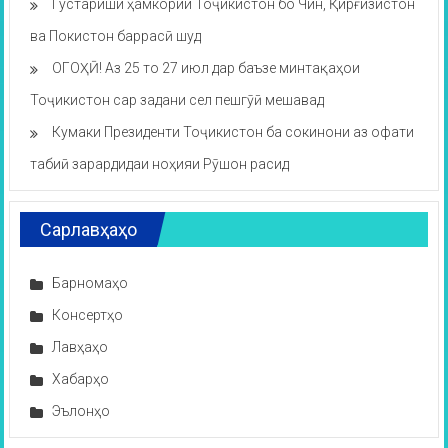
Густариши ҳамкории Тоҷикистон бо Чин, Қирғизистон
ва Покистон баррасӣ шуд
ОГОҲӢ! Аз 25 то 27 июл дар баъзе минтақаҳои
Тоҷикистон сар задани сел пешгӯӣ мешавад
Кумаки Президенти Тоҷикистон ба сокинони аз офати
табиӣ зарардидаи ноҳияи Рӯшон расид
Сарлавҳаҳо
Барномаҳо
Консертҳо
Лавҳаҳо
Хабарҳо
Эълонҳо