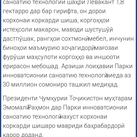
саноатию технологии шаҳри Левакант 1,8
гектарро дар бар гирифта, он дорои
корхонаи коркарди шиша, коргоҳҳои
истеҳсоли макарон, маводи шустушӯӣ,
дастпӯшак, рангҳои сохтмонӣ, мебел, инчунин
биноҳои маъмурию хоҷагидорӣ, мағозаи
фурӯши маҳсулоти коргоҳҳо ва иншооти
ёрирасон мебошад. Арзиши лоиҳавии Парки
инноватсионии саноатию технологӣ зиёда аз
30 миллион сомониро ташкил медиҳад.
Президенти Ҷумҳурии Тоҷикистон муҳтарам
Эмомалӣ Раҳмон дар Парки инноватсионии
саноатию технологӣ нахуст корхонаи
коркарди шишаро мавриди баҳрабардорӣ
қарор доданд.