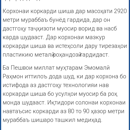
Корхонаи коркарди шиша дар масоҳати 2920
метри мураббаъ бунёд гардида, дар он
дастгоҳу таҷҳизоти муосир ворид ва насб
карда шудааст. Дар корхонаи мазкур
коркарди шиша ва истеҳсоли дару тирезаҳои
пластикию металӣ роҳандозӣ гардидаст.
Ба Пешвои миллат муҳтарам Эмомалӣ
Раҳмон иттилоъ дода шуд, ки дар корхона бо
истифода аз дастгоҳу технологияи нав
коркарди шиша бо усулҳои муосир ба роҳ
монда шудааст. Иқтидори солонаи корхонаи
навтаъсис коркарди аз 80 то 90 ҳазор метри
мураббаъ шишаро ташкил медиҳад.