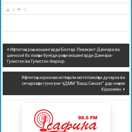
0
0
Ифтитоҳи роҳи мошингарди Бохтар-Левакант-Данғара ва
шиносоӣ бо лоиҳаи бунёди роҳҳои мошингарди Данғара-
Гулистон ва Гулистон-Фархор.
Ифтитоҳи корхонаи истеҳсоли мототсиклҳои дучарха ва
сечархаҳои гуногуни ҶДММ “Вахш Саноат” дар ноҳияи
Кӯшониён.