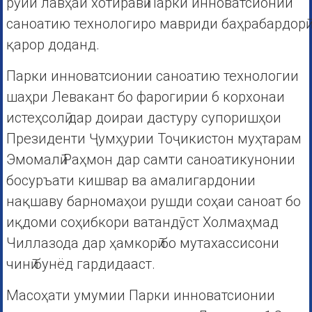
рӯйи лавҳаи хотиравӣ Парки инноватсионии
саноатию технологиро мавриди баҳрабардорӣ
қарор доданд.
Парки инноватсионии саноатию технологии
шаҳри Левакант бо фарогирии 6 корхонаи
истеҳсолӣ дар доираи дастуру супоришҳои
Президенти Ҷумҳурии Тоҷикистон муҳтарам
Эмомалӣ Раҳмон дар самти саноатикунонии
босуръати кишвар ва амалигардонии
нақшаву барномаҳои рушди соҳаи саноат бо
иқдоми соҳибкори ватандӯст Холмаҳмад
Чиллазода дар ҳамкорӣ бо мутахассисони
чинӣ бунёд гардидааст.
Масоҳати умумии Парки инноватсионии