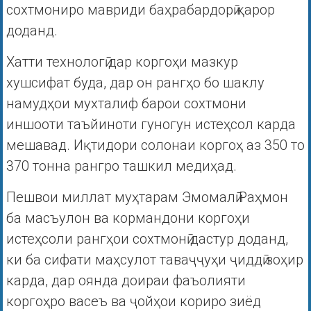
сохтмониро мавриди баҳрабардорӣ қарор
доданд.
Хатти технологӣ дар коргоҳи мазкур
хушсифат буда, дар он рангҳо бо шаклу
намудҳои мухталиф барои сохтмони
иншооти таъйиноти гуногун истеҳсол карда
мешавад. Иқтидори солонаи коргоҳ аз 350 то
370 тонна рангро ташкил медиҳад.
Пешвои миллат муҳтарам Эмомалӣ Раҳмон
ба масъулон ва кормандони коргоҳи
истеҳсоли рангҳои сохтмонӣ дастур доданд,
ки ба сифати маҳсулот таваҷҷуҳи ҷиддӣ зоҳир
карда, дар оянда доираи фаъолияти
коргоҳро васеъ ва ҷойҳои кориро зиёд