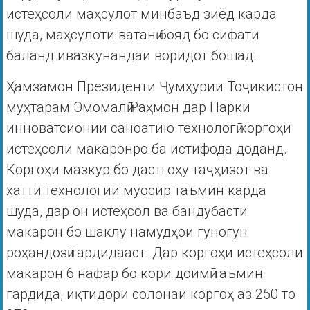
истеҳсоли маҳсулот минбаъд зиёд карда
шуда, маҳсулоти ватанӣ бояд бо сифати
баланд ивазкунандаи воридот бошад.
Ҳамзамон Президенти Ҷумҳурии Тоҷикистон
муҳтарам Эмомалӣ Раҳмон дар Парки
инноватсионии саноатию технологӣ коргоҳи
истеҳсоли макаронро ба истифода доданд.
Коргоҳи мазкур бо дастгоҳу таҷҳизот ва
хатти технологии муосир таъмин карда
шуда, дар он истеҳсол ва бандубасти
макарон бо шаклу намудҳои гуногун
роҳандозӣ гардидааст. Дар коргоҳи истеҳсоли
макарон 6 нафар бо кори доимӣ таъмин
гардида, иқтидори солонаи коргоҳ аз 250 то