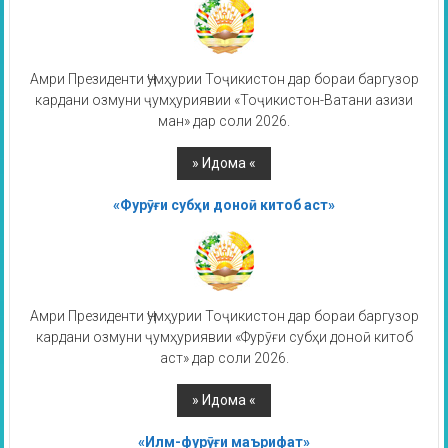
Амри Президенти Ҷумҳурии Тоҷикистон дар бораи баргузор
кардани озмуни ҷумҳуриявии «Тоҷикистон-Ватани азизи
ман» дар соли 2026.
«Фурӯғи субҳи доноӣ китоб аст»
Амри Президенти Ҷумҳурии Тоҷикистон дар бораи баргузор
кардани озмуни ҷумҳуриявии «Фурӯғи субҳи доноӣ китоб
аст» дар соли 2026.
«Илм-фурӯғи маърифат»