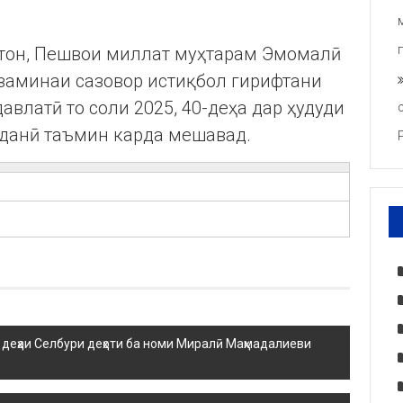
тон, Пешвои миллат муҳтарам Эмомалӣ
 заминаи сазовор истиқбол гирифтани
влатӣ то соли 2025, 40-деҳа дар ҳудуди
иданӣ таъмин карда мешавад.
ар деҳаи Селбури деҳоти ба номи Миралӣ Маҳмадалиеви