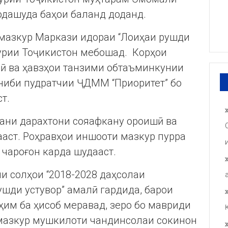
одашуда баҳои баланд доданд.
мазкур Маркази идораи “Лоиҳаи рушди
урии Тоҷикистон мебошад. Корҳои
ӣ ва ҳавзҳои танзими обтаъминкунии
ониби пудратчии ҶДММ “Приоритет” бо
т.
ани дарахтони сояафкану ороишӣ ва
ааст. Роҳравҳои иншооти мазкур пурра
 чароғон карда шудааст.
и солҳои “2018-2028 даҳсолаи
шди устувор” амалӣ гардида, барои
им ба ҳисоб меравад, зеро бо мавриди
мазкур мушкилоти чандинсолаи сокинон