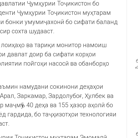
давлатии Ҷумҳурии Тоҷикистон бо
денти Ҷумҳурии Тоҷикистон муҳтарам
и бонки умумиҷахонӣ бо сифати баланд
сир сохта шудааст.
и лоиҳаҳо ва тариқи монитор намоиш
ри давлат доир ба сифати корҳои
б
лиятии пойгоҳи насосӣ ва обанборҳо
«
таъмин намудани сокинони деҳаҳои
 Арал, Заркамар, Зардолубоғ, Ҳулбек ва
 маҷмӯъ 40 деҳа ва 155 ҳазор аҳолӣ бо
ёд гардида, бо таҷҳизотҳои технологияи
ст.
б
урии Тоҷикистон муҳтарам Эмомалӣ