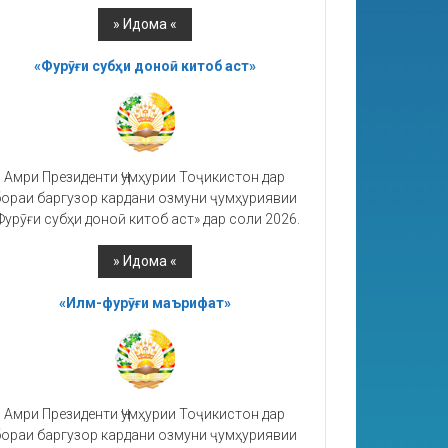
«Фурӯғи субҳи доноӣ китоб аст»
Амри Президенти Ҷумҳурии Тоҷикистон дар
ораи баргузор кардани озмуни ҷумҳуриявии
Фурӯғи субҳи доноӣ китоб аст» дар соли 2026.
«Илм-фурӯғи маърифат»
Амри Президенти Ҷумҳурии Тоҷикистон дар
ораи баргузор кардани озмуни ҷумҳуриявии