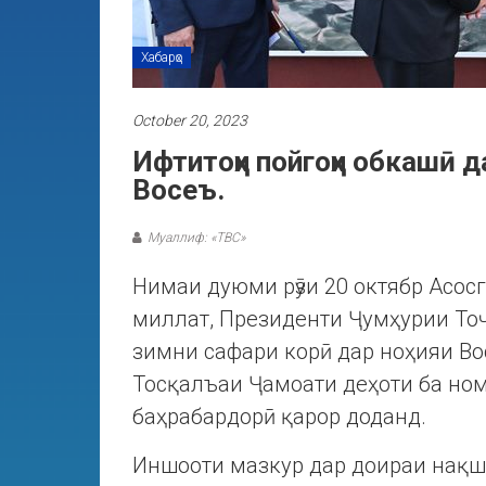
Хабарҳо
October 20, 2023
Ифтитоҳи пойгоҳи обкашӣ д
Восеъ.
Муаллиф: «ТВС»
Нимаи дуюми рӯзи 20 октябр Асос
миллат, Президенти Ҷумҳурии То
зимни сафари корӣ дар ноҳияи Во
Тосқалъаи Ҷамоати деҳоти ба н
баҳрабардорӣ қарор доданд.
Иншооти мазкур дар доираи нақш