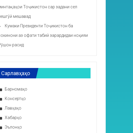
минтақаҳои Тоҷикистон сар задани сел
пешгӯӣ мешавад
Кумаки Президенти Тоҷикистон ба
сокинони аз офати табиӣ зарардидаи ноҳияи
Рӯшон расид
Сарлавҳаҳо
Барномаҳо
Консертҳо
Лавҳаҳо
Хабарҳо
Эълонҳо