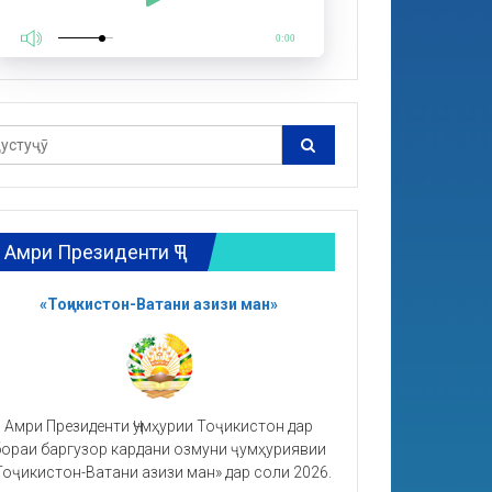
0:00
Амри Президенти ҶТ
«Тоҷикистон-Ватани азизи ман»
Амри Президенти Ҷумҳурии Тоҷикистон дар
ораи баргузор кардани озмуни ҷумҳуриявии
Тоҷикистон-Ватани азизи ман» дар соли 2026.