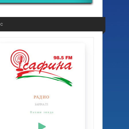
ос
РАДИО
SAFINA.TJ
Пахши зинда