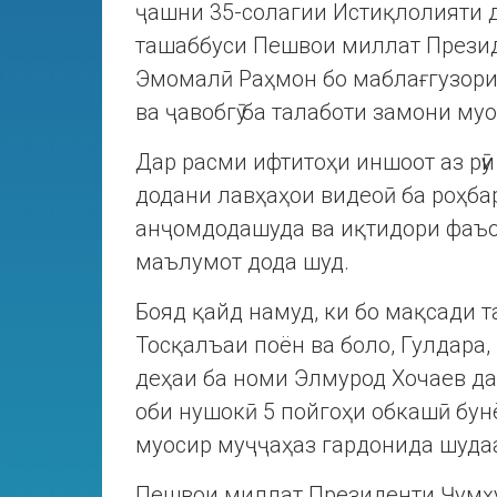
ҷашни 35-солагии Истиқлолияти 
ташаббуси Пешвои миллат Прези
Эмомалӣ Раҳмон бо маблағгузори
ва ҷавобгӯ ба талаботи замони муо
Дар расми ифтитоҳи иншоот аз рӯ
додани лавҳаҳои видеоӣ ба роҳба
анҷомдодашуда ва иқтидори фаъо
маълумот дода шуд.
Бояд қайд намуд, ки бо мақсади 
Тосқалъаи поён ва боло, Гулдара,
деҳаи ба номи Элмурод Хочаев дар
оби нушокӣ 5 пойгоҳи обкашӣ бун
муосир муҷҷаҳаз гардонида шудаа
Пешвои миллат Президенти Ҷумҳ