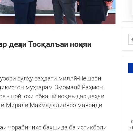
ар деҳаи Тосқалъаи ноҳияи
гузори сулҳу ваҳдати миллӣ-Пешвои
ҷикистон муҳтарам Эмомалӣ Раҳмон
сеъ пойгоҳи обкашӣ воқеъ дар деҳаи
оми Миралӣ Маҳмадалиевро мавриди
б
аи чорабиниҳо бахшида ба истиқболи
«