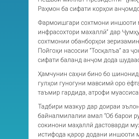
Раҳмон ба сифати корҳои анҷомд
Фармоишгари сохтмони иншооти 
инфрасохтори махаллӣ” дар Ҷумҳ
сохтмонии обанборҳои зеризамин
Пойгоҳи насосии “Тосқалъа” аз ҷ
сифати баланд анҷом дода шудаас
Ҳамчунин саҳни бино бо шинонид
гулҳои гуногуни мавсимӣ оро ёфт
таъмир гардида, атрофи муассиса
Тадбири мазкур дар доираи эълон
байналмилалии амал “Об барои ру
сокинони маҳаллӣ дастоварди муҳ
истифода қарор додани иншооти 