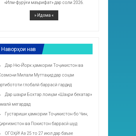
«Илм-фурӯғи маърифат» дар соли 2026.
Наворҳои нав
Дар Ню-Йорк ҳамкории Тоҷикистон ва
Созмони Милали Муттаҳид дар соҳаи
иртибототи глобалӣ баррасӣ гардид
Дар шаҳри Бохтар лоиҳаи «Шаҳри бехатар»
амалӣ мегардад
Густариши ҳамкории Тоҷикистон бо Чин,
Қирғизистон ва Покистон баррасӣ шуд
ОГОҲӢ! Аз 25 то 27 июл дар баъзе