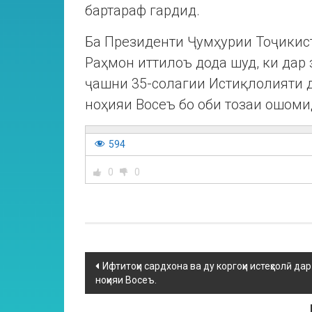
бартараф гардид.
Ба Президенти Ҷумҳурии Тоҷикис
Раҳмон иттилоъ дода шуд, ки дар
ҷашни 35-солагии Истиқлолияти да
ноҳияи Восеъ бо оби тозаи ошом
594
0
0
Ифтитоҳи сардхона ва ду коргоҳи истеҳсолӣ д
ноҳияи Восеъ.