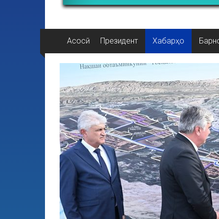
Асосӣ
Президент
Хабарҳо
Барн