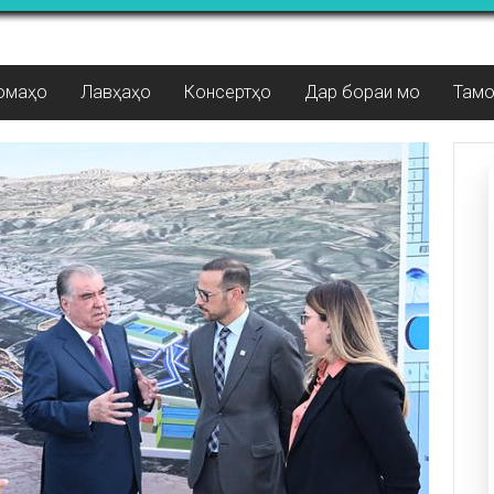
омаҳо
Лавҳаҳо
Консертҳо
Дар бораи мо
Там