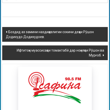
Боздид аз замини наздиҳавлигии сокини деҳаи Рӯшон
Додихудо Додихудоев.
Ифтитоҳи муассисаҳои томактабӣ дар ноҳияҳои Рӯшон ва
Мурғоб.