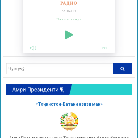
РАДИО
SAFINA.TJ
Пахши зинда
0:00
Амри Президенти ҶТ
«Тоҷикистон-Ватани азизи ман»