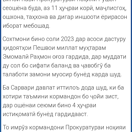
сеошёна буда, аз 11 ҳуҷраи корӣ, маҷлисгоҳ,
ошхона, таҳхона ва дигар иншооти ёрирасон
иборат мебошад.
Сохтмони бино соли 2023 дар асоси дастуру
ҳидоятҳои Пешвои миллат муҳтарам
Эмомалӣ Раҳмон оғоз гардида, дар муддати
ду сол бо сифати баланд ва ҷавобгӯ ба
талаботи замони муосир бунёд карда шуд.
Ба Сарвари давлат иттилоъ дода шуд, ки ба
хотири таъмини кормандон бо ҷойи зист,
дар ошёнаи сеюми бино 4 ҳуҷраи
истиқоматӣ бунёд гардидааст.
То имрӯз кормандони Прокуратураи ноҳияи