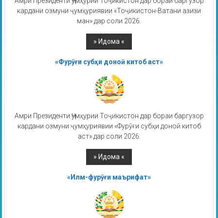
Амри Президенти Ҷумҳурии Тоҷикистон дар бораи баргузор
кардани озмуни ҷумҳуриявии «Тоҷикистон-Ватани азизи
ман» дар соли 2026.
«Фурӯғи субҳи доноӣ китоб аст»
Амри Президенти Ҷумҳурии Тоҷикистон дар бораи баргузор
кардани озмуни ҷумҳуриявии «Фурӯғи субҳи доноӣ китоб
аст» дар соли 2026.
«Илм-фурӯғи маърифат»