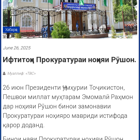
Хабарҳо
June 26, 2025
Ифтитоҳи Прокуратураи ноҳияи Рӯшон.
Муаллиф: «ТВС»
26 июн Президенти Ҷумҳурии Тоҷикистон,
Пешвои миллат муҳтарам Эмомалӣ Раҳмон
дар ноҳияи Рӯшон бинои замонавии
Прокуратураи ноҳияро мавриди истифода
қарор доданд.
Бинои нави Прокуратураи ноҳияи Рӯшон