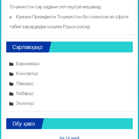
Тоҷикистон сар задани сел пешгӯӣ мешавад
Кумаки Президенти Тоҷикистон ба сокинони аз офати
табиӣ зарардидаи ноҳияи Рӯшон расид
Сарлавҳаҳо
Барномаҳо
Консертҳо
Лавҳаҳо
Хабарҳо
Эълонҳо
Обу ҳаво
На 14 дней