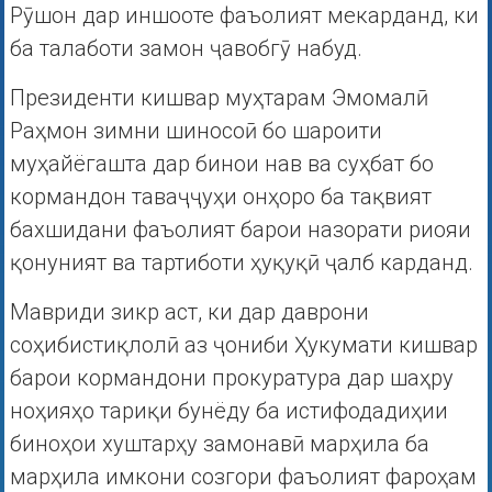
Рӯшон дар иншооте фаъолият мекарданд, ки
ба талаботи замон ҷавобгӯ набуд.
Президенти кишвар муҳтарам Эмомалӣ
Раҳмон зимни шиносоӣ бо шароити
муҳайёгашта дар бинои нав ва суҳбат бо
кормандон таваҷҷуҳи онҳоро ба тақвият
бахшидани фаъолият барои назорати риояи
қонуният ва тартиботи ҳуқуқӣ ҷалб карданд.
Мавриди зикр аст, ки дар даврони
соҳибистиқлолӣ аз ҷониби Ҳукумати кишвар
барои кормандони прокуратура дар шаҳру
ноҳияҳо тариқи бунёду ба истифодадиҳии
биноҳои хуштарҳу замонавӣ марҳила ба
марҳила имкони созгори фаъолият фароҳам