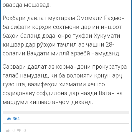
оварда мешавад.
Роҳбари давлат муҳтарам Эмомалӣ Раҳмон
ба сифати корҳои сохтмонӣ дар ин иншоот
баҳои баланд дода, онро туҳфаи Ҳукумати
кишвар дар рӯзҳои таҷлил аз ҷашни 28-
солагии Ваҳдати миллӣ арзёбӣ намуданд.
Сарвари давлат аз кормандони прокуратура
талаб намуданд, ки ба волоияти қонун арҷ
гузошта, вазифаҳои хизматии хешро
содиқонаву софдилона дар назди Ватан ва
мардуми кишвар анҷом диҳанд.
364
0
0