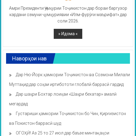
Амри Президенти Ҷумҳурии Тоҷикистон дар бораи баргузор
кардани озмуни ҷумҳуриявии «Илм-фурӯғи маърифат» дар
соли 2026.
Наворҳои нав
Дар Ню-Йорк ҳамкории Тоҷикистон ва Созмони Милали
Муттаҳид дар соҳаи иртибототи глобалӣ баррасӣ гардид
Дар шаҳри Бохтар лоиҳаи «Шаҳри бехатар» амалӣ
мегардад
Густариши ҳамкории Тоҷикистон бо Чин, Қирғизистон
ва Покистон баррасӣ шуд
ОГОҲӢ! Аз 25 то 27 июл дар баъзе минтақаҳои