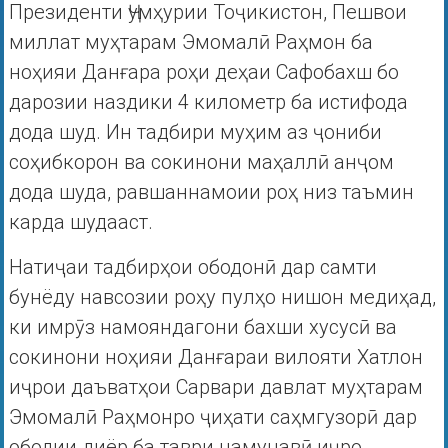
Президенти Ҷумҳурии Тоҷикистон, Пешвои
миллат муҳтарам Эмомалӣ Раҳмон ба
ноҳияи Данғара роҳи деҳаи Сафобахш бо
дарозии наздики 4 километр ба истифода
дода шуд. Ин тадбири муҳим аз ҷониби
соҳибкорон ва сокинони маҳаллӣ анҷом
дода шуда, равшаннамоии роҳ низ таъмин
карда шудааст.
Натиҷаи тадбирҳои ободонӣ дар самти
бунёду навсозии роҳу пулҳо нишон медиҳад,
ки имрӯз намояндагони бахши хусусӣ ва
сокинони ноҳияи Данғараи вилояти Хатлон
иҷрои даъватҳои Сарвари давлат муҳтарам
Эмомалӣ Раҳмонро ҷиҳати саҳмгузорӣ дар
ободии диёр ба таври намунавӣ иҷро