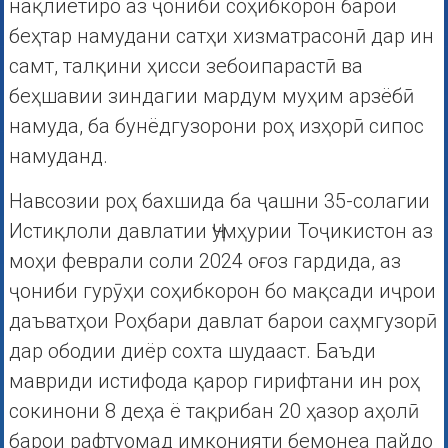
нақлиётиро аз ҷониби соҳибкорон барои
беҳтар намудани сатҳи хизматрасонӣ дар ин
самт, талқини ҳисси зебоипарастӣ ва
беҳшавии зиндагии мардум муҳим арзёбӣ
намуда, ба бунёдгузорони роҳ изҳорӣ сипос
намуданд.
Навсозии роҳ бахшида ба ҷашни 35-солагии
Истиқлоли давлатии Ҷумҳурии Тоҷикистон аз
моҳи феврали соли 2024 оғоз гардида, аз
ҷониби гурӯҳи соҳибкорон бо мақсади иҷрои
даъватҳои Роҳбари давлат барои саҳмгузорӣ
дар ободии диёр сохта шудааст. Баъди
мавриди истифода қарор гирифтани ин роҳ
сокинони 8 деҳа ё тақрибан 20 ҳазор аҳолӣ
барои рафтуомад имконияти бемонеа пайдо