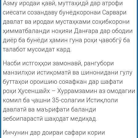
Азму иродаи қавӣ, муттаҳидӣ дар атрофи
сиёсати созандаву бунёдкоронаи Сарвари
давлат ва иродаи мустаҳками соҳибкорони
ҳимматбаланди ноҳияи Данғара дар ободии
диёр ба бунёди ҳамин гуна роҳи ҷавобгӯ ба
талабот мусоидат кард.
Насби истгоҳҳои замонавӣ, рангубори
манзилҳои истиқоматӣ ва шинонидани гулу
буттаҳои ороишию сояафкан дар шафати
роҳи Ҳусеншайх – Хуррамзамин аз омодагии
комил ба ҷашни 35-солагии Истиқлоли
давлатӣ ва маърифати баланди
зебоипарастӣ шаҳодат медиҳад.
Инчунин дар доираи сафари кории