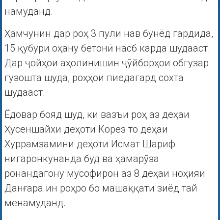
намуданд.
Ҳамчунин дар роҳ 3 пули нав бунёд гардида,
15 қубури оҳану бетонӣ насб карда шудааст.
Дар ҷойҳои аҳолинишин ҷӯйборҳои обгузар
гузошта шуда, роҳҳои пиёдагард сохта
шудааст.
Ёдовар бояд шуд, ки вазъи роҳ аз деҳаи
Ҳусеншайхи деҳоти Корез то деҳаи
Хуррамзамини деҳоти Исмат Шариф
нигаронкунанда буд ва ҳамарӯза
ронандагону мусофирон аз 8 деҳаи ноҳияи
Данғара ин роҳро бо машаққати зиёд тай
менамуданд.