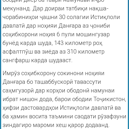
мекунанд. Дар доираи татбиқи нақша-
чорабиниҳои ҷашни 30 солагии Истиқлоли
давлатӣ дар ноҳияи Данғара аз ҷониби
соҳибкорони ноҳия 6 пули мошингузар
бунёд карда шуда, 143 километр роҳ
асфалтпӯш ва зиёда аз 310 километр
сангфарш карда шудааст.
Имрӯз соҳибкорону сокинони ноҳияи
Данғара бо ташаббускорӣ тавассути
саҳмгузорӣ дар корҳои ободонӣ намунаи
ибрат нишон дода, барои ободии Тоҷикистон,
ҳифзи дастовардҳои Истиқлоли давлатӣ ва
ба ҳамин восита таъмини саодати рӯзафзуни
зиндагиро мароми хеш қарор додаанд.