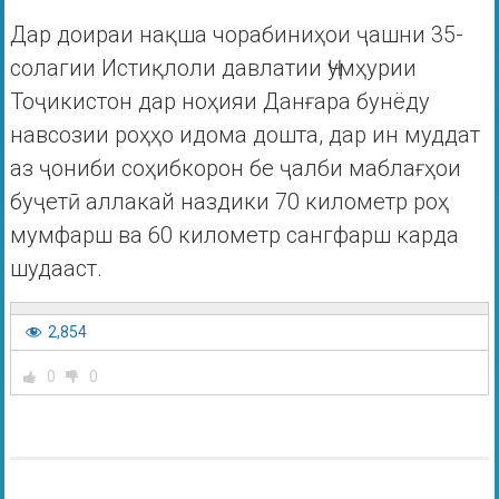
Дар доираи нақша чорабиниҳои ҷашни 35-
солагии Истиқлоли давлатии Ҷумҳурии
Тоҷикистон дар ноҳияи Данғара бунёду
навсозии роҳҳо идома дошта, дар ин муддат
аз ҷониби соҳибкорон бе ҷалби маблағҳои
буҷетӣ аллакай наздики 70 километр роҳ
мумфарш ва 60 километр сангфарш карда
шудааст.
2,854
0
0