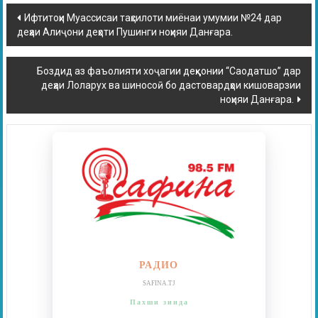
Ифтитоҳи Муассисаи таҳсилоти миёнаи умумии №24 дар
деҳаи Алиҷони деҳоти Пушинги ноҳияи Данғара.
Боздид аз фаъолияти хоҷагии деҳқонии “Саодатшо” дар
деҳаи Лоларух ва шиносоӣ бо дастовардҳои кишоварзии
ноҳияи Данғара.
РАДИО
SAFINA.TJ
Пахши зинда