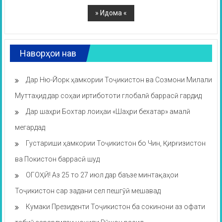
Наворҳои нав
Дар Ню-Йорк ҳамкории Тоҷикистон ва Созмони Милали
Муттаҳид дар соҳаи иртибототи глобалӣ баррасӣ гардид
Дар шаҳри Бохтар лоиҳаи «Шаҳри бехатар» амалӣ
мегардад
Густариши ҳамкории Тоҷикистон бо Чин, Қирғизистон
ва Покистон баррасӣ шуд
ОГОҲӢ! Аз 25 то 27 июл дар баъзе минтақаҳои
Тоҷикистон сар задани сел пешгӯӣ мешавад
Кумаки Президенти Тоҷикистон ба сокинони аз офати