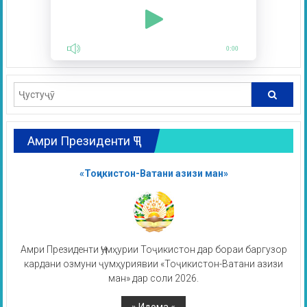
0:00
Амри Президенти ҶТ
«Тоҷикистон-Ватани азизи ман»
Амри Президенти Ҷумҳурии Тоҷикистон дар бораи баргузор
кардани озмуни ҷумҳуриявии «Тоҷикистон-Ватани азизи
ман» дар соли 2026.