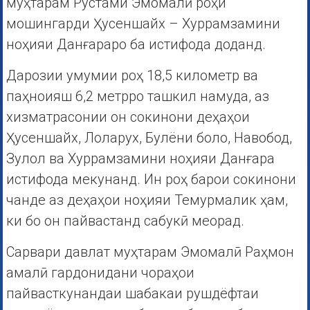
муҳтарам Рустами Эмомалӣ роҳи
мошингарди Ҳусеншайх – Хуррамзамини
ноҳияи Данғараро ба истифода доданд.
Дарозии умумии роҳ 18,5 километр ва
паҳноияш 6,2 метрро ташкил намуда, аз
хизматрасонии он сокинони деҳаҳои
Ҳусеншайх, Лоларух, Булёни боло, Навобод,
Зулол ва Хуррамзамини ноҳияи Данғара
истифода мекунанд. Ин роҳ барои сокинони
чанде аз деҳаҳои ноҳияи Темурмалик ҳам,
ки бо он пайвастанд сабукӣ меорад.
Сарвари давлат муҳтарам Эмомалӣ Раҳмон
амалӣ гардонидани чораҳои
пайвасткунандаи шабакаи рушдёфтаи