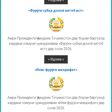
«Фурӯғи субҳи доноӣ китоб аст»
Амри Президенти Ҷумҳурии Тоҷикистон дар бораи баргузор
кардани озмуни ҷумҳуриявии «Фурӯғи субҳи доноӣ китоб
аст» дар соли 2026.
«Илм-фурӯғи маърифат»
Амри Президенти Ҷумҳурии Тоҷикистон дар бораи баргузор
кардани озмуни ҷумҳуриявии «Илм-фурӯғи маърифат» дар
соли 2026.