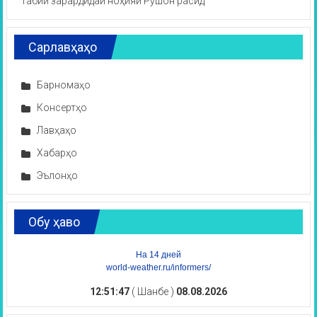
табиӣ зарардидаи ноҳияи Рӯшон расид
Сарлавҳаҳо
Барномаҳо
Консертҳо
Лавҳаҳо
Хабарҳо
Эълонҳо
Обу ҳаво
На 14 дней
world-weather.ru/informers/
12:51:47
( Шанбе )
08.08.2026